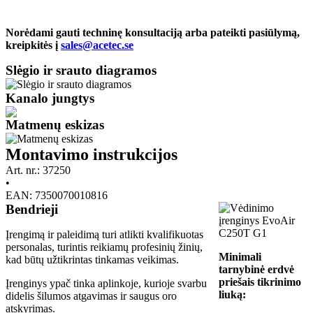
Norėdami gauti techninę konsultaciją arba pateikti pasiūlymą,
kreipkitės į
sales@acetec.se
Slėgio ir srauto diagramos
Kanalo jungtys
Matmenų eskizas
Montavimo instrukcijos
Art. nr.: 37250
•
EAN: 7350070010816
Bendrieji
Įrengimą ir paleidimą turi atlikti kvalifikuotas
personalas, turintis reikiamų profesinių žinių,
Minimali
kad būtų užtikrintas tinkamas veikimas.
tarnybinė erdvė
priešais tikrinimo
Įrenginys ypač tinka aplinkoje, kurioje svarbu
liuką:
didelis šilumos atgavimas ir saugus oro
atskyrimas.