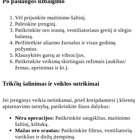
Po paslaugos užbaigimo
Vėl prijunkite maitinimo šaltinį.
Paleiskite įrenginį.
Patikrinkite oro srautą, ventiliatoriaus greitį ir slėgio
balansą.
Peržiūrėkite aliarmo žurnalus ir visus gedimų
požymius.
Klausykitės garsų ar vibracijos.
Patikrinkite veikimą skirtingais režimais (aukštas/
žemas, apeinimas ir kt.).
Trikčių šalinimas ir veiklos sutrikimai
Jei įrenginys veikia netinkamai, prieš kreipdamiesi į klientų
aptarnavimo tarnybą, patikrinkite šiuos dalykus:
Nėra operacijos:
Patikrinkite saugiklius, maitinimo
šaltinį, kištuką.
Mažas oro srautas:
Patikrinkite filtrus, ventiliatorių
variklius ir diržų įtempimą.