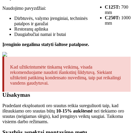
C125T:
700
Naudojimo pavyzdžiai:
mm
C250T:
1000
Dirbtuvės, valymo įrenginiai, techninės
mm
patalpos ir garažai
Restoranų aplinka
Daugiabučiai namai ir butai
Įrenginio negalima statyti šaltose patalpose.
Kad užtikrintumėte tinkamą veikimą, visada
rekomenduojame naudoti išankstinį šildytuvą. Siekiant
užtikrinti patikimą kondensato nuvedimą, taip pat reikalingi
vandens gaudytuvai.
Užsakymas
Pradedant eksploatuoti oro srautus reikia sureguliuoti taip, kad
ištraukiamo oro srautas būtų
10-15% aukštesnė
nei tiekiamo oro
srautas (neigiamas slėgis), kad įrenginys veiktų saugiai. Taikoma
visiems darbo režimams.
Svarbūs aspektai montavimo metu