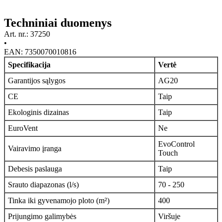
Techniniai duomenys
Art. nr.: 37250
•
EAN: 7350070010816
Specifikacija
Vertė
Garantijos sąlygos
AG20
CE
Taip
Ekologinis dizainas
Taip
EuroVent
Ne
EvoControl
Vairavimo įranga
Touch
Debesis paslauga
Taip
Srauto diapazonas (l/s)
70 - 250
Tinka iki gyvenamojo ploto (m²)
400
Prijungimo galimybės
Viršuje