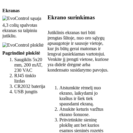
Ekranas
Ekrano surinkimas
4,3 colių spalvotas
ekranas su talpiniu
Jutiklinis ekranas turi būti
jutikliu.
įrengtas šiltoje, nuo oro sąlygų
apsaugotoje ir sausoje vietoje,
kur jis būtų gerai matomas ir
Pagrindinė plokštė
lengvai pasiekiamas vartotojui.
Venkite jį įrengti vietose, kuriose
Saugiklis 5x20
yra didelė drėgmė arba
mm, 200 mAT,
kondensato susidarymo pavojus.
230 VAC
RJ45 tinklo
lizdas
CR2032 baterija
Atstumkite rėmelį nuo
USB jungtis
ekrano, laikydami jo
kraštus ir šiek tiek
spausdami ekraną.
Atsukite keturis varžtus
ekrano šonuose.
Pritvirtinkite sieninę
plokštę ant bet kurios
esamos sieninės rozetės