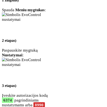
1 žingsnis)
Spauda
Meniu mygtukas
:
2 etapas)
Paspauskite mygtuką
Nustatymai
:
3 etapas)
Įveskite autorizacijos kodą
6374
pagrindiniams
nustatymams arba
8990