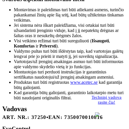
Montavimas ir paleidimas turi būti atliekami asmens, turinčio
pakankamai žinių apie šią sritį, kad būtų užtikrintas tinkamas
veikimas.
Jei sistema nėra iškart paleidžiama, visi ortakiai turi būti
užsandarinti įrenginio viduje, kad į jį nepatektų drėgnas ar
šaltas oras ir nesukeltų drėgmės žalos.
Visi veikimo režimai turi būti sureguliuoti (
Išsaugoti
,
Komfortas
ir
Priversti
).
Valdymo pultas turi būti išdėstytas taip, kad vartotojas galėtų
lengvai prie jo prieiti ir matyti jį, jei suveiktų signalizacija.
Vartotojas/už įrenginį atsakingas asmuo turi būti informuotas
apie valdymo skydelio vietą ir jo funkcijas.
Montuotojas turi perduoti instrukcijas ir garantinius
sertifikatus naudotojui/už įrenginį atsakingam asmeniui.
Produktas turi būti registruotas
www.acetec.se
kad garantija
būtų galiojanti.
Kad garantija būtų galiojanti, garantinio laikotarpio metu turi
Techninį vadovą
būti naudojami originalūs filtrai.
rasite čia!
Vadovas
ART. NR.: 37250
•
EAN: 7350070010816
EvoControl