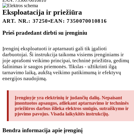
EAN: 7350070010816
Eksploatacija ir priežiūra
ART. NR.: 37250
•
EAN: 7350070010816
Prieš pradedant dirbti su įrenginiu
Įrenginį eksploatuoti ir aptarnauti gali tik įgalioti
darbuotojai. Ši instrukcija taikoma visiems įrenginiams ir
joje aprašomi veikimo principai, techninė priežiūra, gedimų
šalinimas ir saugos priemonės. Tikslas - užtikrinti ilgą
tarnavimo laiką, aukštą veikimo patikimumą ir efektyvų
energijos naudojimą.
Įrenginyje yra elektrinių ir judančių dalių. Nepaisant
įmontuotos apsaugos, atliekant aptarnavimo ir techninės
priežiūros darbus išlieka elektros smūgio, sutraiškymo ir
pjovimo pavojus. Visada laikykitės instrukcijų.
Bendra informacija apie įrenginį