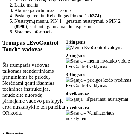
Laiko meniu
Alarmo patvirtinimas ir istorija
Paslaugų meniu. Reikalingas Pinkod 1 (
6374
)
Nustatymų meniu. PIN 1 - įprastam nustatymui, o PIN 2
(
8990
), kad būtų galima naudoti išplėstinį
Sistemos informacija
Trumpas „EvoControl
1 žingsnis:
Touch“ vadovas
2 žingsnis:
Šis trumpasis vadovas
taikomas standartiniams
3 žingsnis:
įrenginiams be priedų.
Norėdami gauti išsamias
technines instrukcijas,
4 veiksmas:
naudokite nuorodą
pirmajame vadovo puslapyje
arba nuskaitykite ten pateiktą
5 veiksmas:
QR kodą.