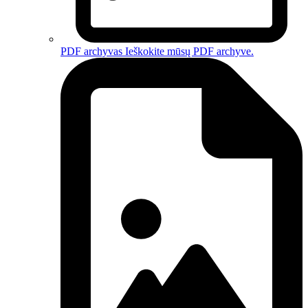
PDF archyvas
Ieškokite mūsų PDF archyve.