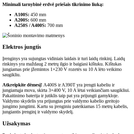
Minimali tarnybinė erdvė priešais tikrinimo liuką:
A100S:
450 mm
A200S:
600 mm
A250S / A400S:
700 mm
Elektros jungtis
Įrenginys yra sujungtas vidiniais laidais ir turi laidų rinkinį. Laidų
rinkinys yra maždaug 2 metrų ilgio ir baigiasi kištuku. Kištukas
jungiamas prie įžemintos 1×230 V rozetės su 10 A lėto veikimo
saugikliu.
Atkreipkite dėmesį!
A400S ir A390T yra įrengti kabeliu ir
jungiamąja mova, skirta 3×400 V, 10 A lėtai veikiančiam saugikliui.
Pakaitinimo baterija ir jutiklis taip pat yra prijungti gamykloje.
Valdymo skydelis yra prijungtas prie valdymo kabelio greitojo
jungimo jungtimi. Kartu su įrenginiu pateikiamas 15 metrų kabelis,
jungiantis įrenginį ir valdymo skydelį.
Užsakymas