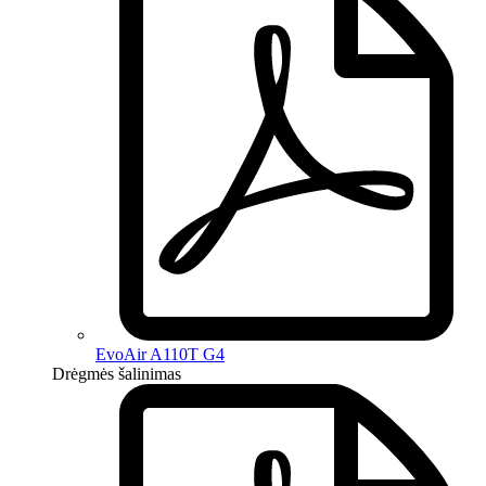
EvoAir A110T G4
Drėgmės šalinimas