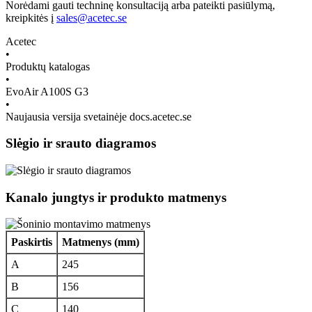
Norėdami gauti techninę konsultaciją arba pateikti pasiūlymą,
kreipkitės į
sales@acetec.se
Acetec
•
Produktų katalogas
•
EvoAir A100S G3
•
Naujausia versija svetainėje docs.acetec.se
Slėgio ir srauto diagramos
Kanalo jungtys ir produkto matmenys
Paskirtis
Matmenys (mm)
A
245
B
156
C
140