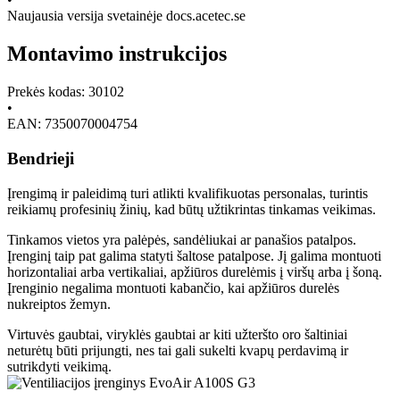
Naujausia versija svetainėje docs.acetec.se
Montavimo instrukcijos
Prekės kodas: 30102
•
EAN: 7350070004754
Bendrieji
Įrengimą ir paleidimą turi atlikti kvalifikuotas personalas, turintis
reikiamų profesinių žinių, kad būtų užtikrintas tinkamas veikimas.
Tinkamos vietos yra palėpės, sandėliukai ar panašios patalpos.
Įrenginį taip pat galima statyti šaltose patalpose. Jį galima montuoti
horizontaliai arba vertikaliai, apžiūros durelėmis į viršų arba į šoną.
Įrenginio negalima montuoti kabančio, kai apžiūros durelės
nukreiptos žemyn.
Virtuvės gaubtai, viryklės gaubtai ar kiti užteršto oro šaltiniai
neturėtų būti prijungti, nes tai gali sukelti kvapų perdavimą ir
sutrikdyti veikimą.