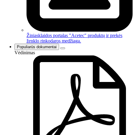
Žiniasklaidos portalas
"Acetec" produktų ir prekės
ženklo rinkodaros medžiaga.
Populiarūs dokumentai
Vėdinimas