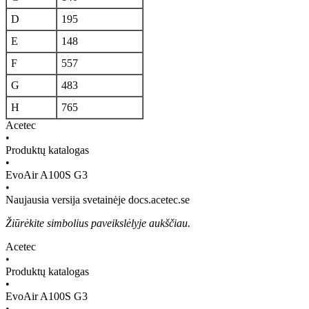
D
195
E
148
F
557
G
483
H
765
Acetec
•
Produktų katalogas
•
EvoAir A100S G3
•
Naujausia versija svetainėje docs.acetec.se
Žiūrėkite simbolius paveikslėlyje aukščiau.
Acetec
•
Produktų katalogas
•
EvoAir A100S G3
•