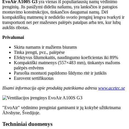
EvoAir A100S G3
yra vienas iš populiariausių namų vėdinimo
įrenginių. Jis pasižymi dideliu našumu, yra lanksčios ir patogios
montavimo konstrukcijos, tinkančios daugumai namų. Dėl
kompaktiškų matmenų ir nedidelio svorio įrenginį lengva tvarkyti ir
transportuoti net per mažesnes palėpės patalpas arba ten, kur lubų
aukštis ribotas.
Privalumai
Skirta namams ir mažiems biurams
Tinka įrengti, pvz., palėpėse
Efektyvus šilumokaitis, naudingumo koeficientas iki 89%
Kompaktiški matmenys (557×483 mm), tinkantys mažoms
palėpės erdvėms
Paruošta montuoti papildomo šildymo ritė ir jutiklis
Eurovent sertifikuotas
Išsami informacija apie produktą pateikiama adresu
www.acetec.se
"EvoAir" vėdinimo įrenginiai gaminami ir jų kokybė užtikrinama
Älvsbyne, Švedijoje.
Techniniai duomenys