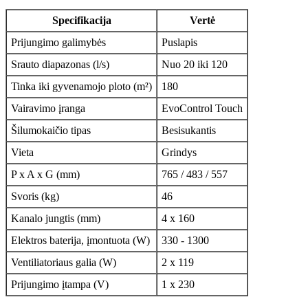
Specifikacija
Vertė
Prijungimo galimybės
Puslapis
Srauto diapazonas (l/s)
Nuo 20 iki 120
Tinka iki gyvenamojo ploto (m²)
180
Vairavimo įranga
EvoControl Touch
Šilumokaičio tipas
Besisukantis
Vieta
Grindys
P x A x G (mm)
765 / 483 / 557
Svoris (kg)
46
Kanalo jungtis (mm)
4 x 160
Elektros baterija, įmontuota (W)
330 - 1300
Ventiliatoriaus galia (W)
2 x 119
Prijungimo įtampa (V)
1 x 230