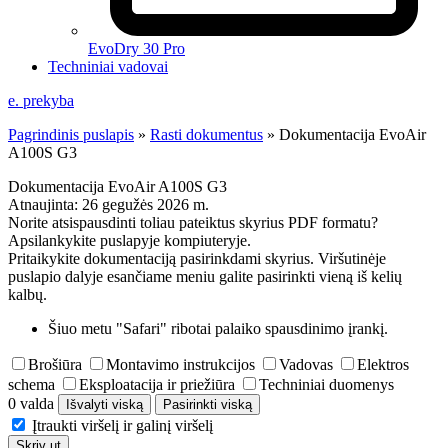
EvoDry 30 Pro
Techniniai vadovai
e. prekyba
Pagrindinis puslapis
»
Rasti dokumentus
»
Dokumentacija EvoAir
A100S G3
Dokumentacija EvoAir A100S G3
Atnaujinta:
26 gegužės 2026 m.
Norite atsispausdinti toliau pateiktus skyrius PDF formatu?
Apsilankykite puslapyje kompiuteryje.
Pritaikykite dokumentaciją pasirinkdami skyrius. Viršutinėje
puslapio dalyje esančiame meniu galite pasirinkti vieną iš kelių
kalbų.
Šiuo metu "Safari" ribotai palaiko spausdinimo įrankį.
Brošiūra
Montavimo instrukcijos
Vadovas
Elektros
schema
Eksploatacija ir priežiūra
Techniniai duomenys
0 valda
Išvalyti viską
Pasirinkti viską
Įtraukti viršelį ir galinį viršelį
Skriv ut