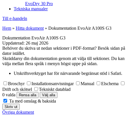
EvoDry 30 Pro
Tekniska manualer
Till e-handeln
Hem
»
Hitta dokument
»
Dokumentation EvoAir A100S G3
Dokumentation EvoAir A100S G3
Uppdaterad:
26 maj 2026
Behöver du skriva ut nedan sektioner i PDF-format? Besök sidan på
dator istället.
Skräddarsy din dokumentation genom att välja till sektioner. Du kan
välja mellan flera språk i menyn högst uppe på sidan.
Utskriftsverktyget har för närvarande begränsat stöd i Safari.
Broschyr
Installationsanvisningar
Manual
Elschema
Drift och skötsel
Tekniskt datablad
0 valda
Rensa alla
Välj alla
Ta med omslag & baksida
Skriv ut
Övriga dokument