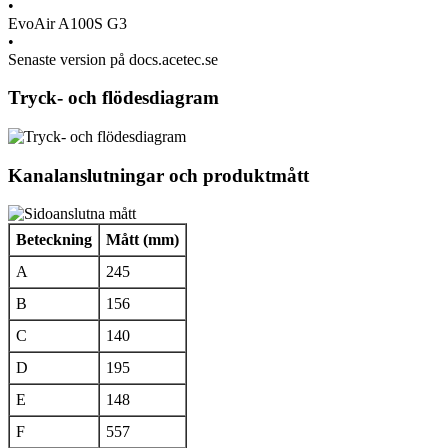
•
EvoAir A100S G3
•
Senaste version på docs.acetec.se
Tryck- och flödesdiagram
Kanalanslutningar och produktmått
Beteckning
Mått (mm)
A
245
B
156
C
140
D
195
E
148
F
557