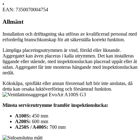
•
EAN: 7350070004754
Allmänt
Installation och drifttagning ska utföras av kvalificerad personal med
erforderlig branschkunskap för att säkerställa korrekt funktion.
Lämpliga placeringsutrymmen är vind, förråd eller liknande.
Aggregatet kan även placeras i kalla utrymmen. Det kan installeras
liggande eller stående, med inspektionsluckan placerad uppåt eller åt
sidan. Aggregatet får inte monteras hängande med inspektionsluckan
nedåt.
Kökskåpa, spisfläkt eller annan förorenad luft bör inte anslutas, då
detta kan orsaka luktöverföring och försämrad funktion.
Minsta serviceutrymme framför inspektionslucka:
A100S:
450 mm
A200S:
600 mm
A250S / A400S:
700 mm