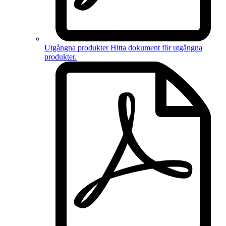
Utgångna produkter
Hitta dokument för
utgångna
produkter
.