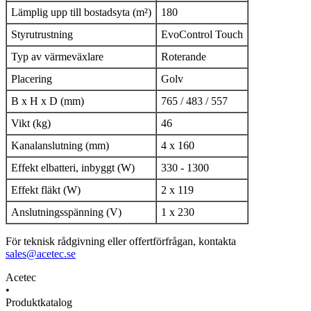
Lämplig upp till bostadsyta (m²)
180
Styrutrustning
EvoControl Touch
Typ av värmeväxlare
Roterande
Placering
Golv
B x H x D (mm)
765 / 483 / 557
Vikt (kg)
46
Kanalanslutning (mm)
4 x 160
Effekt elbatteri, inbyggt (W)
330 - 1300
Effekt fläkt (W)
2 x 119
Anslutningsspänning (V)
1 x 230
För teknisk rådgivning eller offertförfrågan, kontakta
sales@acetec.se
Acetec
•
Produktkatalog