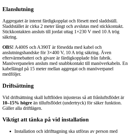
Elanslutning
Aggregatet är internt färdigkopplat och försett med sladdställ.
Sladdstället är cirka 2 meter långt och avslutas med stickkontakt.
Stickkontakten ansluts till jordat uttag 1×230 V med 10 A trög
säkring.
OBS!
A400S och A390T är försedda med kabel och
anslutningshandske för 3×400 V, 10 A trög säkring. Även
eftervärmebatteri och givare är färdigkopplade från fabrik.
Manöverpanelen ansluts med snabbkontakt till manöverkabeln. En
kabellängd på 15 meter mellan aggregat och manöverpanel
medföljer.
Driftsättning
Vid driftsättning skall luftflöden injusteras så att frånluftsflödet är
10–15% högre
än tilluftsflödet (undertryck) för säker funktion.
Gäller alla driftlägen.
Viktigt att tänka på vid installation
Installation och idrifttagning ska utföras av person med