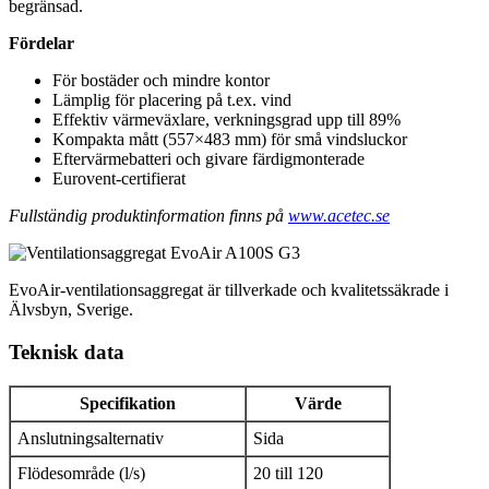
begränsad.
Fördelar
För bostäder och mindre kontor
Lämplig för placering på t.ex. vind
Effektiv värmeväxlare, verkningsgrad upp till 89%
Kompakta mått (557×483 mm) för små vindsluckor
Eftervärmebatteri och givare färdigmonterade
Eurovent-certifierat
Fullständig produktinformation finns på
www.acetec.se
EvoAir-ventilationsaggregat är tillverkade och kvalitetssäkrade i
Älvsbyn, Sverige.
Teknisk data
Specifikation
Värde
Anslutningsalternativ
Sida
Flödesområde (l/s)
20 till 120