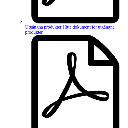
Utgångna produkter
Hitta dokument för
utgångna
produkter
.