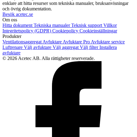
enklare att hitta resurser som tekniska manualer, bruksanvisningar
och övrig dokumentation.
Besök acetec.se
Om oss
Hitta dokument
Tekniska manualer
Teknisk support
Villkor
Integritetspolicy (GDPR)
Cookiepolicy
Cookieinställningar
Produkter
Ventilationsaggregat
Avfuktare
Avfuktare Pro
Avfuktare service
Luftrenare
Välj avfuktare
Välj aggregat
Välj filter
Installera
avfuktare
© 2026 Acetec AB. Alla rättigheter reserverade.