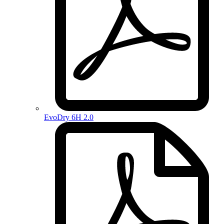
EvoDry 6H 2.0