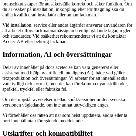
branschkunskaper för att säkerställa korrekt och säker funktion. Om
du är osäker på installation, inkoppling eller idrifttagning ska du
anlita kvalificerad installatör eller annan fackman.
Vid installation, service eller andra åtgärder ansvarar användaren för
att arbetet utförs fackmannamässigt och enligt gällande lagar, regler
och standarder. Vid osäkerhet rekommenderar vi att du kontaktar
Acetec AB eller behörig fackman.
Information, AI och översättningar
Delar av innehållet på docs.acetec.se kan vara genererat eller
assisterat med hjälp av artificiell intelligens (AI), både vad gäller
textproduktion och översättningar. Vi arbetar för att innehållet ska
vara tydligt och korrekt, men det kan förekomma nyansskillnader,
språkfel, tryckfel eller faktiska fel.
Om det uppstår avvikelser mellan språkversioner är den svenska
versionen vägledande, om inte annat uttryckligen anges.
Vi förbehåller oss rätten att när som helst uppdatera, ändra eller ta
bort innehåll utan föregående meddelande.
Utskrifter och kompatibilitet