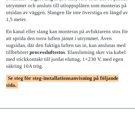
utrymmet och ansluts till utloppsplåten som monteras på
utsidan av väggen. Slangen får inte överstiga en längd av
1,5 meter.
En kanal eller slang kan monteras på avfuktarens stos för
att sprida den torra luften jämnt i utrymmet. Även
sugsidan, där den fuktiga luften tas in, kan anslutas med
tillbehöret
processluftsstos
. Elanslutning sker via kabel
med stickkontakt till jordat eluttag, 1×230 V, med egen
säkring 10A trög.
Se steg för steg-installationsanvisning på följande
sida.