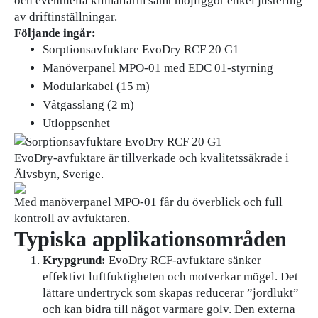
och eventuella klimatlarm samt möjliggör enkel justering
av driftinställningar.
Följande ingår:
Sorptionsavfuktare EvoDry RCF 20 G1
Manöverpanel MPO-01 med EDC 01-styrning
Modularkabel (15 m)
Våtgasslang (2 m)
Utloppsenhet
EvoDry-avfuktare är tillverkade och kvalitetssäkrade i
Älvsbyn, Sverige.
Med manöverpanel MPO-01 får du överblick och full
kontroll av avfuktaren.
Typiska applikationsområden
Krypgrund:
EvoDry RCF-avfuktare sänker
effektivt luftfuktigheten och motverkar mögel. Det
lättare undertryck som skapas reducerar ”jordlukt”
och kan bidra till något varmare golv. Den externa