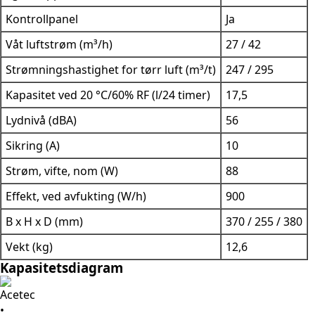
Kontrollpanel
Ja
Våt luftstrøm (m³/h)
27 / 42
Strømningshastighet for tørr luft (m³/t)
247 / 295
Kapasitet ved 20 °C/60% RF (l/24 timer)
17,5
Lydnivå (dBA)
56
Sikring (A)
10
Strøm, vifte, nom (W)
88
Effekt, ved avfukting (W/h)
900
B x H x D (mm)
370 / 255 / 380
Vekt (kg)
12,6
Kapasitetsdiagram
Acetec
•