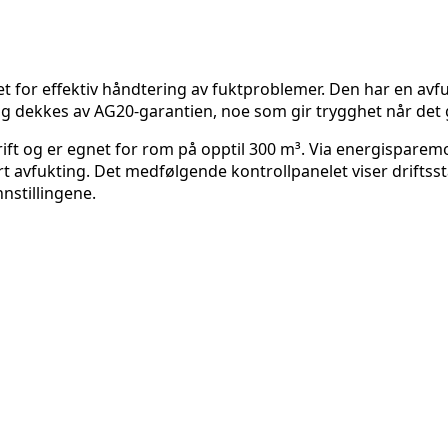
t for effektiv håndtering av fuktproblemer. Den har en avfu
og dekkes av AG20-garantien, noe som gir trygghet når det 
rift og er egnet for rom på opptil 300 m³. Via energisparem
yrt avfukting. Det medfølgende kontrollpanelet viser driftsst
nnstillingene.