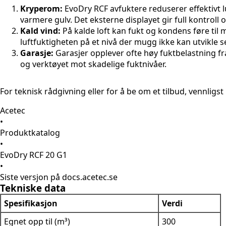
Kryperom:
EvoDry RCF avfuktere reduserer effektivt l
varmere gulv. Det eksterne displayet gir full kontroll 
Kald vind:
På kalde loft kan fukt og kondens føre til m
luftfuktigheten på et nivå der mugg ikke kan utvikle s
Garasje:
Garasjer opplever ofte høy fuktbelastning fr
og verktøyet mot skadelige fuktnivåer.
For teknisk rådgivning eller for å be om et tilbud, vennligs
Acetec
•
Produktkatalog
•
EvoDry RCF 20 G1
•
Siste versjon på docs.acetec.se
Tekniske data
Spesifikasjon
Verdi
Egnet opp til (m³)
300