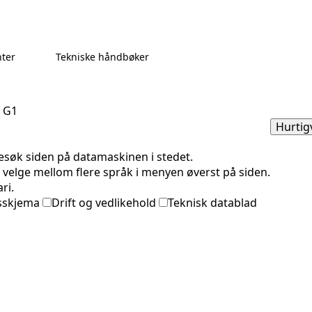
ter
Tekniske håndbøker
 G1
Hurtigv
esøk siden på datamaskinen i stedet.
 velge mellom flere språk i menyen øverst på siden.
ri.
sskjema
Drift og vedlikehold
Teknisk datablad