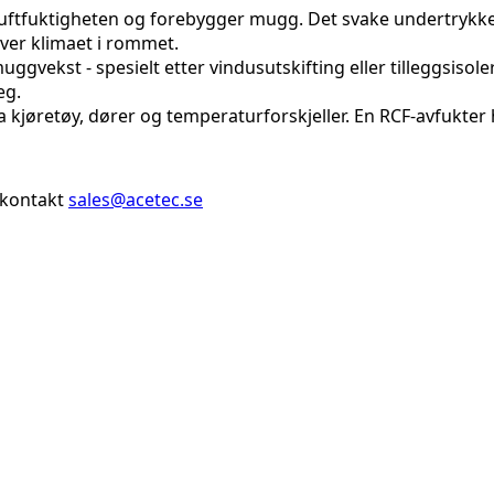
uftfuktigheten og forebygger mugg. Det svake undertrykket s
over klimaet i rommet.
uggvekst - spesielt etter vindusutskifting eller tilleggsisol
eg.
a kjøretøy, dører og temperaturforskjeller. En RCF-avfukter
t kontakt
sales@acetec.se