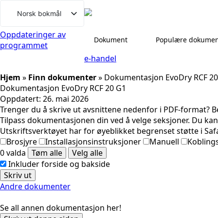
Gå
Norsk bokmål
til
Svenska
innhold
Oppdateringer av
Dokument
Populære dokumen
programmet
English (UK)
e-handel
Deutsch
Hjem
»
Finn dokumenter
»
Dokumentasjon EvoDry RCF 20
Dansk
Dokumentasjon EvoDry RCF 20 G1
Íslenska
Oppdatert:
26. mai 2026
Trenger du å skrive ut avsnittene nedenfor i PDF-format? B
Suomi
Tilpass dokumentasjonen din ved å velge seksjoner. Du kan
Eesti
Utskriftsverktøyet har for øyeblikket begrenset støtte i Safa
Brosjyre
Installasjonsinstruksjoner
Manuell
Kobling
Latviešu valoda
0 valda
Tøm alle
Velg alle
Lietuvių kalba
Inkluder forside og bakside
Skriv ut
Andre dokumenter
Se all annen dokumentasjon her!