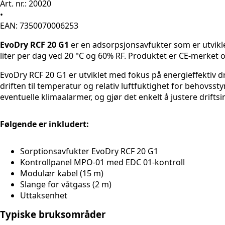
Art. nr.: 20020
•
EAN: 7350070006253
EvoDry RCF 20 G1
er en adsorpsjonsavfukter som er utvikle
liter per dag ved 20 °C og 60% RF. Produktet er CE-merket 
EvoDry RCF 20 G1 er utviklet med fokus på energieffektiv d
driften til temperatur og relativ luftfuktighet for behovsst
eventuelle klimaalarmer, og gjør det enkelt å justere driftsi
Følgende er inkludert:
Sorptionsavfukter EvoDry RCF 20 G1
Kontrollpanel MPO-01 med EDC 01-kontroll
Modulær kabel (15 m)
Slange for våtgass (2 m)
Uttaksenhet
Typiske bruksområder