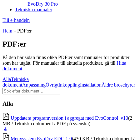
EvoDry 30 Pro
Tekniska manualer
Till e-handeln
Hem
»
PDF:er
PDF:er
På den här sidan finns olika PDF:er samt manualer för produkter
som har utgått. För manualer till aktuella produkter, gå till
Hitta
dokument
.
Alla
Tekniska
dokument
Anpassning
Övrigt
Inkoppling
Installation
Äldre broschyrer
Sök
dokument
Alla
Uppdatera programversion i aggregat med EvoControl_v10
(2
MB / Tekniska dokument / PDF på svenska)
Ladda
ner
Menysystem EvoDry EDC 1.0
(430 KB / Tekniska dokument /