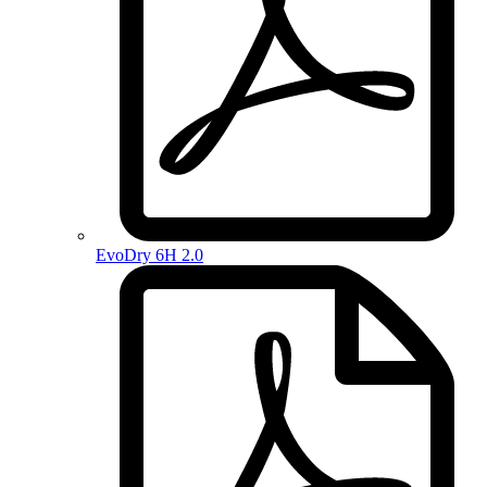
EvoDry 6H 2.0