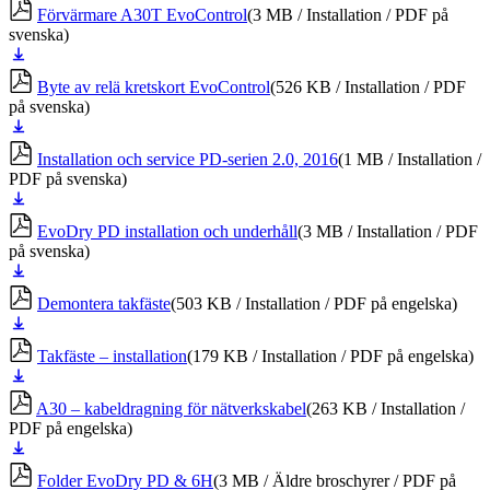
ner
Förvärmare A30T EvoControl
(3 MB / Installation / PDF på
svenska)
Ladda
ner
Byte av relä kretskort EvoControl
(526 KB / Installation / PDF
på svenska)
Ladda
ner
Installation och service PD-serien 2.0, 2016
(1 MB / Installation /
PDF på svenska)
Ladda
ner
EvoDry PD installation och underhåll
(3 MB / Installation / PDF
på svenska)
Ladda
ner
Demontera takfäste
(503 KB / Installation / PDF på engelska)
Ladda
ner
Takfäste – installation
(179 KB / Installation / PDF på engelska)
Ladda
ner
A30 – kabeldragning för nätverkskabel
(263 KB / Installation /
PDF på engelska)
Ladda
ner
Folder EvoDry PD & 6H
(3 MB / Äldre broschyrer / PDF på