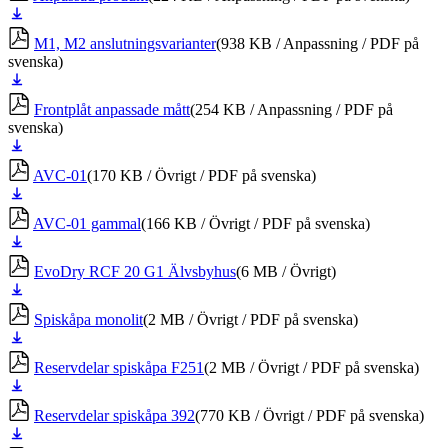
Ladda
ner
M1, M2 anslutningsvarianter
(938 KB / Anpassning / PDF på
svenska)
Ladda
ner
Frontplåt anpassade mått
(254 KB / Anpassning / PDF på
svenska)
Ladda
ner
AVC-01
(170 KB / Övrigt / PDF på svenska)
Ladda
ner
AVC-01 gammal
(166 KB / Övrigt / PDF på svenska)
Ladda
ner
EvoDry RCF 20 G1 Älvsbyhus
(6 MB / Övrigt)
Ladda
ner
Spiskåpa monolit
(2 MB / Övrigt / PDF på svenska)
Ladda
ner
Reservdelar spiskåpa F251
(2 MB / Övrigt / PDF på svenska)
Ladda
ner
Reservdelar spiskåpa 392
(770 KB / Övrigt / PDF på svenska)
Ladda