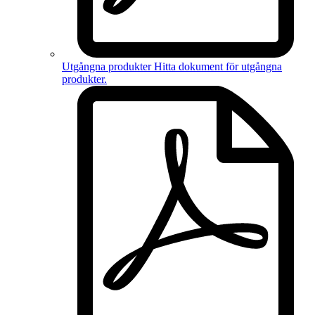
Utgångna produkter
Hitta dokument för
utgångna
produkter
.