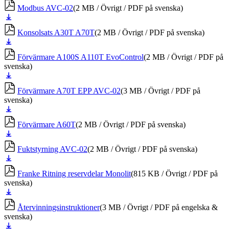
ner
Modbus AVC-02
(2 MB / Övrigt / PDF på svenska)
Ladda
ner
Konsolsats A30T A70T
(2 MB / Övrigt / PDF på svenska)
Ladda
ner
Förvärmare A100S A110T EvoControl
(2 MB / Övrigt / PDF på
svenska)
Ladda
ner
Förvärmare A70T EPP AVC-02
(3 MB / Övrigt / PDF på
svenska)
Ladda
ner
Förvärmare A60T
(2 MB / Övrigt / PDF på svenska)
Ladda
ner
Fuktstyrning AVC-02
(2 MB / Övrigt / PDF på svenska)
Ladda
ner
Franke Ritning reservdelar Monolit
(815 KB / Övrigt / PDF på
svenska)
Ladda
ner
Återvinningsinstruktioner
(3 MB / Övrigt / PDF på engelska &
svenska)
Ladda