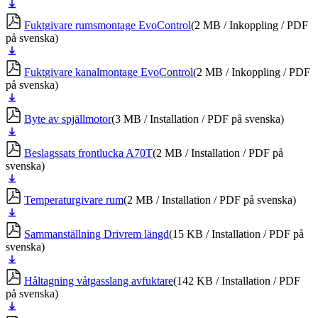
Ladda
ner
Fuktgivare rumsmontage EvoControl
(2 MB / Inkoppling / PDF
på svenska)
Ladda
ner
Fuktgivare kanalmontage EvoControl
(2 MB / Inkoppling / PDF
på svenska)
Ladda
ner
Byte av spjällmotor
(3 MB / Installation / PDF på svenska)
Ladda
ner
Beslagssats frontlucka A70T
(2 MB / Installation / PDF på
svenska)
Ladda
ner
Temperaturgivare rum
(2 MB / Installation / PDF på svenska)
Ladda
ner
Sammanställning Drivrem längd
(15 KB / Installation / PDF på
svenska)
Ladda
ner
Håltagning våtgasslang avfuktare
(142 KB / Installation / PDF
på svenska)
Ladda