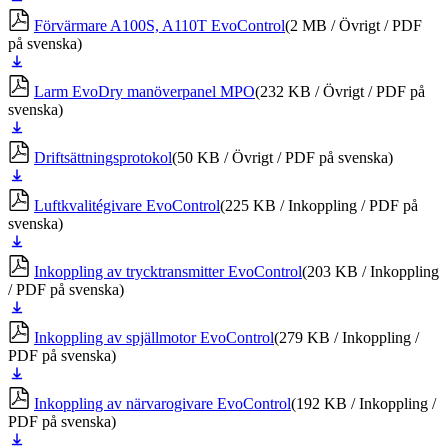
ner
Förvärmare A100S, A110T EvoControl
(2 MB / Övrigt / PDF
på svenska)
Ladda
ner
Larm EvoDry manöverpanel MPO
(232 KB / Övrigt / PDF på
svenska)
Ladda
ner
Driftsättningsprotokol
(50 KB / Övrigt / PDF på svenska)
Ladda
ner
Luftkvalitégivare EvoControl
(225 KB / Inkoppling / PDF på
svenska)
Ladda
ner
Inkoppling av trycktransmitter EvoControl
(203 KB / Inkoppling
/ PDF på svenska)
Ladda
ner
Inkoppling av spjällmotor EvoControl
(279 KB / Inkoppling /
PDF på svenska)
Ladda
ner
Inkoppling av närvarogivare EvoControl
(192 KB / Inkoppling /
PDF på svenska)
Ladda