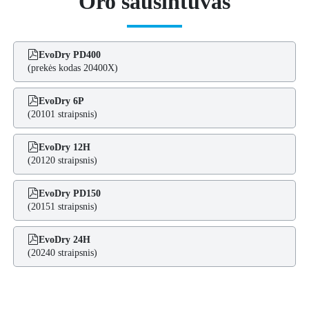
Oro sausintuvas
EvoDry PD400
(prekės kodas 20400X)
EvoDry 6P
(20101 straipsnis)
EvoDry 12H
(20120 straipsnis)
EvoDry PD150
(20151 straipsnis)
EvoDry 24H
(20240 straipsnis)