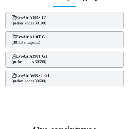
EvoAir A100S G1
(prekės kodas 30100)
EvoAir A110T G1
(30110 straipsnis)
EvoAir A390T G1
(prekės kodas 30390)
EvoAir A600ST G1
(prekės kodas 30600)