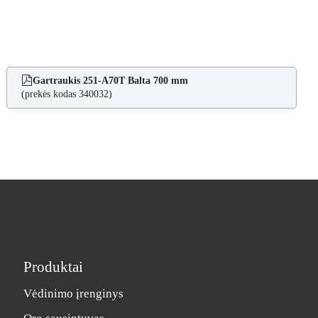
Gartraukis 251-A70T Balta 700 mm
(prekės kodas 340032)
Produktai
Vėdinimo įrenginys