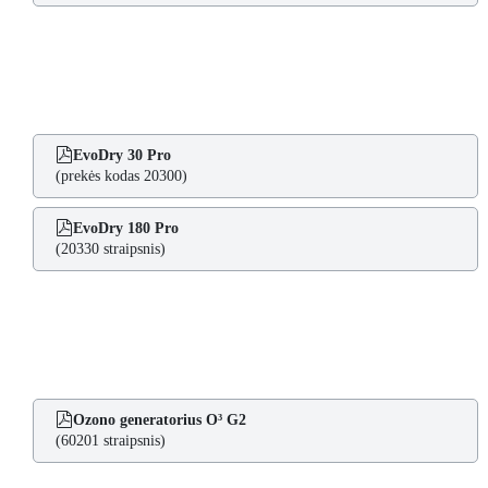
EvoDry 30 Pro
(prekės kodas 20300)
EvoDry 180 Pro
(20330 straipsnis)
Ozono generatorius O³ G2
(60201 straipsnis)