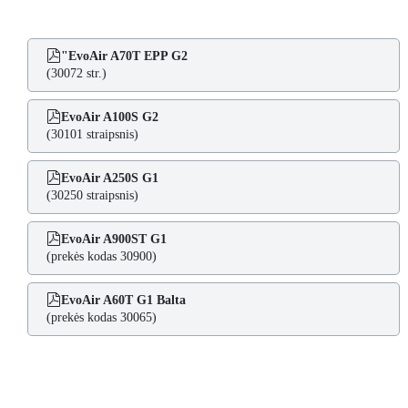
"EvoAir A70T EPP G2
(30072 str.)
EvoAir A100S G2
(30101 straipsnis)
EvoAir A250S G1
(30250 straipsnis)
EvoAir A900ST G1
(prekės kodas 30900)
EvoAir A60T G1 Balta
(prekės kodas 30065)