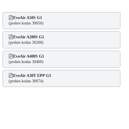
EvoAir A50S G1
(prekės kodas 30050)
EvoAir A200S G1
(prekės kodas 30200)
EvoAir A400S G1
(prekės kodas 30400)
EvoAir A30T EPP G3
(prekės kodas 30074)