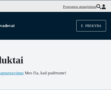
Programos atnaujinimai
 vadovai
E. PREKYBA
duktai
 aptarnavimas
Mes čia, kad padėtume!