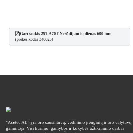
Gartraukis 251-A70T Nerūdijantis plienas 600 mm
(prekės kodas 340023)
"Acetec AB" yra oro sausintuvų, vėdinimo įrenginių ir oro valytuvų
gamintoja. Visi kūrimo, gamybos ir kokybės užtikrinimo darbai