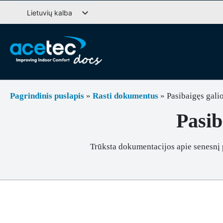
Pereiti
Lietuvių kalba
prie
Svenska
turinio
English (UK)
Deutsch
Dansk
Norsk bokmål
Pagrindinis puslapis
»
Rasti dokumentus
»
Pasibaigęs gali
Íslenska
Pasib
Suomi
Eesti
Trūksta dokumentacijos apie senesnį
Latviešu valoda