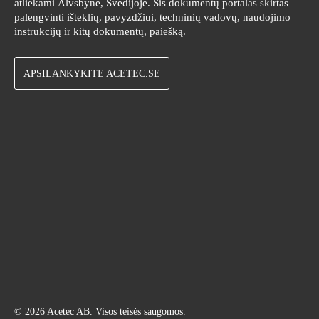
atliekami Älvsbyne, Švedijoje. Šis dokumentų portalas skirtas
palengvinti išteklių, pavyzdžiui, techninių vadovų, naudojimo
instrukcijų ir kitų dokumentų, paiešką.
APSILANKYKITE ACETEC.SE
© 2026 Acetec AB. Visos teisės saugomos.