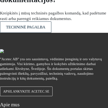
Kreipkitės į mūsų techninės pagalbos komandą, kad padėtume
rasti arba parengti reikiamus dokumentus.
TECHNINĖ PAGALBA
"Acetec AB" yra oro sausintuvų, vėdinimo įrenginių ir oro valytuvų
gamintoja. Visi kūrimo, gamybos ir kokybės užtikrinimo darbai
atliekami Älvsbyne, Švedijoje. Šis dokumentų portalas skirtas
palengvinti išteklių, pavyzdžiui, techninių vadovų, naudojimo
instrukcijų ir kitų dokumentų, paiešką.
APSILANKYKITE ACETEC.SE
Apie mus