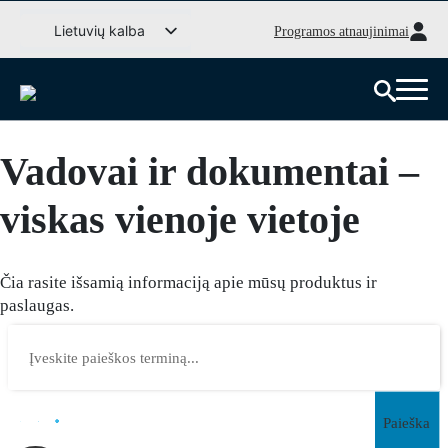
Pereiti
Lietuvių kalba
Programos atnaujinimai
prie
Svenska
turinio
English (UK)
Deutsch
Vadovai ir dokumentai –
Dansk
Norsk bokmål
viskas vienoje vietoje
Íslenska
Suomi
Čia rasite išsamią informaciją apie mūsų produktus ir
Eesti
paslaugas.
Latviešu valoda
Paieška