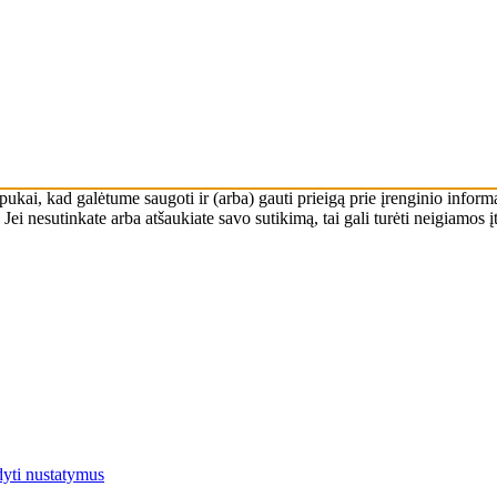
apukai, kad galėtume saugoti ir (arba) gauti prieigą prie įrenginio infor
Jei nesutinkate arba atšaukiate savo sutikimą, tai gali turėti neigiamos 
yti nustatymus