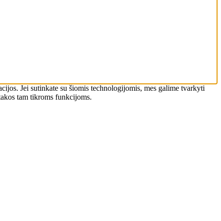
macijos. Jei sutinkate su šiomis technologijomis, mes galime tvarkyti
įtakos tam tikroms funkcijoms.