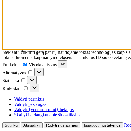
Siekiant užtikrinti gerą patirtį, naudojame tokias technologijas kaip sl
tokius duomenis kaip naršymo elgsena ar unikalūs ID šioje svetainėje. 
Funkcinis
Funkcinis
Visada aktyvus
Alternatyvos
Alternatyvos
Statistika
Statistika
Rinkodara
Rinkodara
Valdyti parinktis
Valdyti paslaugas
Valdyti {vendor_count} tiekėjus
Skaitykite daugiau apie šiuos tikslus
Rod
Sutinku
Atsisakyti
Rodyti nustatymus
Išsaugoti nustatymus