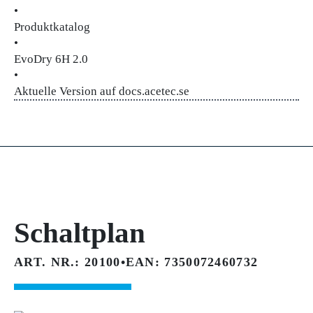
•
Produktkatalog
•
EvoDry 6H 2.0
•
Aktuelle Version auf docs.acetec.se
Schaltplan
ART. NR.: 20100
•
EAN: 7350072460732