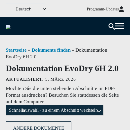
Weiter
Deutsch
Programm-Updates
zum
Svenska
Inhalt
English (UK)
Dansk
Norsk bokmål
Startseite
»
Dokumente finden
»
Dokumentation
EvoDry 6H 2.0
Íslenska
Dokumentation EvoDry 6H 2.0
Suomi
Eesti
AKTUALISIERT:
5. MÄRZ 2026
Latviešu valoda
Möchten Sie die unten stehenden Abschnitte im PDF-
Format ausdrucken? Besuchen Sie stattdessen die Seite
Lietuvių kalba
auf dem Computer.
Schnellauswahl - zu einem Abschnitt wechseln
ANDERE DOKUMENTE