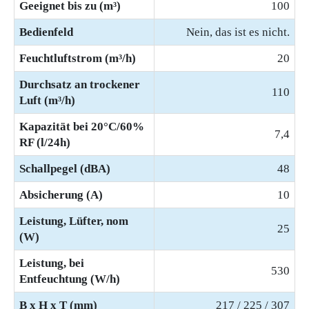
Geeignet bis zu (m³)
100
Bedienfeld
Nein, das ist es nicht.
Feuchtluftstrom (m³/h)
20
Durchsatz an trockener
110
Luft (m³/h)
Kapazität bei 20°C/60%
7,4
RF (l/24h)
Schallpegel (dBA)
48
Absicherung (A)
10
Leistung, Lüfter, nom
25
(W)
Leistung, bei
530
Entfeuchtung (W/h)
B x H x T (mm)
217 / 225 / 307