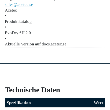
sales@acetec.se
Acetec
•
Produktkatalog
•
EvoDry 6H 2.0
•
Aktuelle Version auf docs.acetec.se
Technische Daten
Spezifikation
Wert