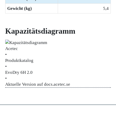
Gewicht (kg)
5,4
Kapazitätsdiagramm
Acetec
•
Produktkatalog
•
EvoDry 6H 2.0
•
Aktuelle Version auf docs.acetec.se