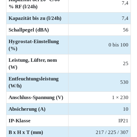
7,4
% RF (l/24h)
Kapazität bis zu (l/24h)
7,4
Schallpegel (dBA)
56
Hygrostat-Einstellung
0 bis 100
(%)
Leistung, Lüfter, nom
25
(W)
Entfeuchtungsleistung
530
(W/h)
Anschluss-Spannung (V)
1 × 230
Absicherung (A)
10
IP-Klasse
IP21
B x H x T (mm)
217 / 225 / 307