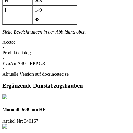
H
298
I
149
J
48
Siehe Bezeichnungen in der Abbildung oben.
Acetec
•
Produktkatalog
•
EvoAir A30T EPP G3
•
Aktuelle Version auf docs.acetec.se
Ergänzende Dunstabzugshauben
Monolith 600 mm RF
Artikel Nr:
340167