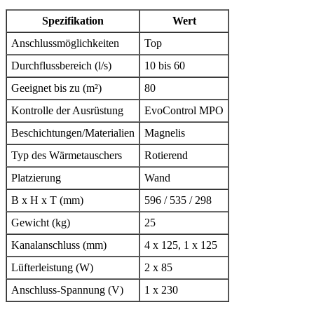
Spezifikation
Wert
Anschlussmöglichkeiten
Top
Durchflussbereich (l/s)
10 bis 60
Geeignet bis zu (m²)
80
Kontrolle der Ausrüstung
EvoControl MPO
Beschichtungen/Materialien
Magnelis
Typ des Wärmetauschers
Rotierend
Platzierung
Wand
B x H x T (mm)
596 / 535 / 298
Gewicht (kg)
25
Kanalanschluss (mm)
4 x 125, 1 x 125
Lüfterleistung (W)
2 x 85
Anschluss-Spannung (V)
1 x 230