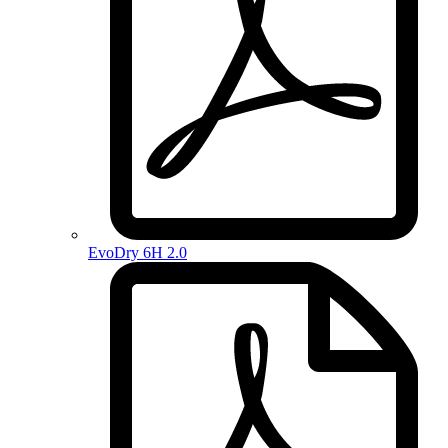
EvoDry 6H 2.0