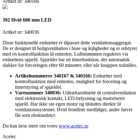
Artikel nr:
340166
392 Hvid 600 mm LED
Artikel nr:
340036
Disse funktionelle emhætter er tilpasset dette ventilationsaggregat.
De er designet til boligventilation i huse og lejligheder og er udstyret
med en kontrolfunktion til enheden. Luftstrømmen reguleres via
emhættens spjæld. Spjældet har en timerfunktion, der automatisk
slukker for forceringen efter 60 minutter, eller når knappen nulstilles.
Artikelnummerer 340167 & 340166:
Emhætter med
kontrolfunktion mod enheden, mulighed for forcering og
timerstyring af spjældet.
Varenummer 340036:
Udtræksemhætte til centralventilation
med elektronisk kontakt, LED-belysning og motoriseret
spjæld. Har ikke sin egen motor og tilsluttes direkte til
ventilationssystemet. Hvid frontliste medfølger, andre farver
fås som ekstraudstyr.
Du kan læse mere om vores
www.acetec.se
Acetec