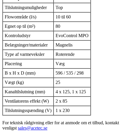
Tilslutningsmuligheder
Top
Flowområde (l/s)
10 til 60
Egnet op til (m²)
80
Kontroludstyr
EvoControl MPO
Belægninger/materialer
Magnelis
Type af varmeveksler
Roterende
Placering
Væg
B x H x D (mm)
596 / 535 / 298
Vægt (kg)
25
Kanaltilslutning (mm)
4 x 125, 1 x 125
Ventilatorens effekt (W)
2 x 85
Tilslutningsspænding (V)
1 x 230
For teknisk rådgivning eller for at anmode om et tilbud, kontakt
venligst
sales@acetec.se