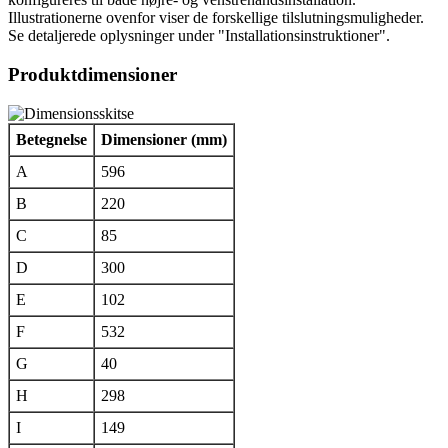
Illustrationerne ovenfor viser de forskellige tilslutningsmuligheder.
Se detaljerede oplysninger under "Installationsinstruktioner".
Produktdimensioner
Betegnelse
Dimensioner (mm)
A
596
B
220
C
85
D
300
E
102
F
532
G
40
H
298
I
149