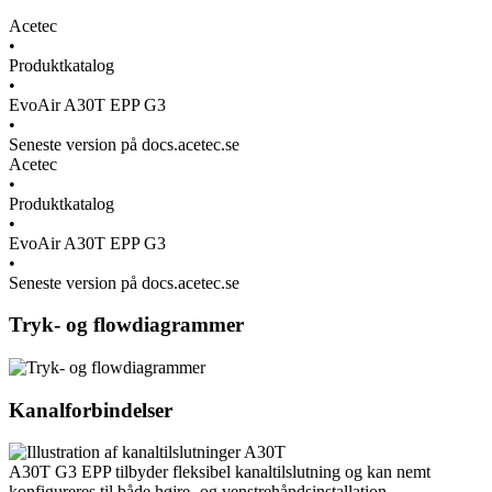
Acetec
•
Produktkatalog
•
EvoAir A30T EPP G3
•
Seneste version på docs.acetec.se
Acetec
•
Produktkatalog
•
EvoAir A30T EPP G3
•
Seneste version på docs.acetec.se
Tryk- og flowdiagrammer
Kanalforbindelser
A30T G3 EPP tilbyder fleksibel kanaltilslutning og kan nemt
konfigureres til både højre- og venstrehåndsinstallation.