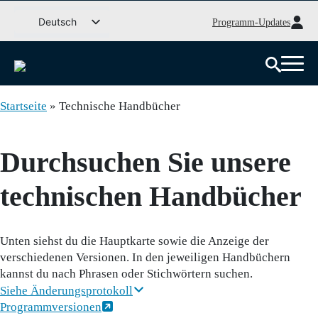
Weiter
Deutsch
Programm-Updates
zum
Svenska
Inhalt
English (UK)
Dansk
Startseite
»
Technische Handbücher
Norsk bokmål
Íslenska
Durchsuchen Sie unsere
Suomi
Eesti
technischen Handbücher
Latviešu valoda
Lietuvių kalba
Unten siehst du die Hauptkarte sowie die Anzeige der
verschiedenen Versionen. In den jeweiligen Handbüchern
kannst du nach Phrasen oder Stichwörtern suchen.
Siehe Änderungsprotokoll
Programmversionen