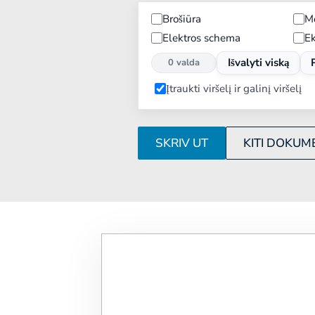
Brošiūra
Mo
Elektros schema
Ek
Išvalyti viską
0 valda
Įtraukti viršelį ir galinį viršelį
SKRIV UT
KITI DOKUM