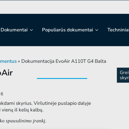
Dokumentai
Populiarūs dokumentai
Techninia
umentus
»
Dokumentacija EvoAir A110T G4 Balta
Air
Grei
skyr
26
nkdami skyrius. Viršutinėje puslapio dalyje
vieną iš kelių kalbų.
iko spausdinimo įrankį.