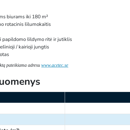
s biurams iki 180 m²
o rotacinis šilumokaitis
papildomo šildymo ritė ir jutiklis
nioji / kairioji jungtis
uotas
uktą pateikiama adresu
www.acetec.se
 duomenys