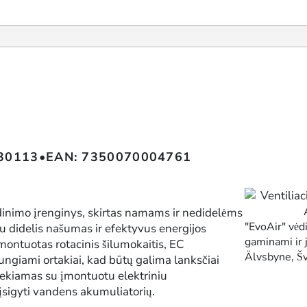
a
30113
•
EAN: 7350070004761
dinimo įrenginys, skirtas namams ir nedidelėms
"EvoAir" vėd
u didelis našumas ir efektyvus energijos
gaminami ir 
montuotas rotacinis šilumokaitis, EC
Älvsbyne, Šv
s jungiami ortakiai, kad būtų galima lanksčiai
tiekiamas su įmontuotu elektriniu
įsigyti vandens akumuliatorių.