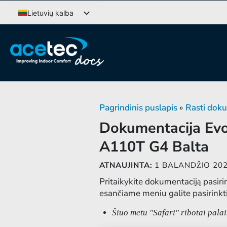
Pereiti
Lietuvių kalba
prie
Svenska
turinio
English (UK)
Deutsch
Dansk
Norsk bokmål
Pagrindinis puslapis
»
Rasti dok
Íslenska
Dokumentacija Evo
Suomi
A110T G4 Balta
Eesti
Latviešu valoda
ATNAUJINTA:
1 BALANDŽIO 20
Pritaikykite dokumentaciją pasiri
esančiame meniu galite pasirinkti 
Šiuo metu "Safari" ribotai pala