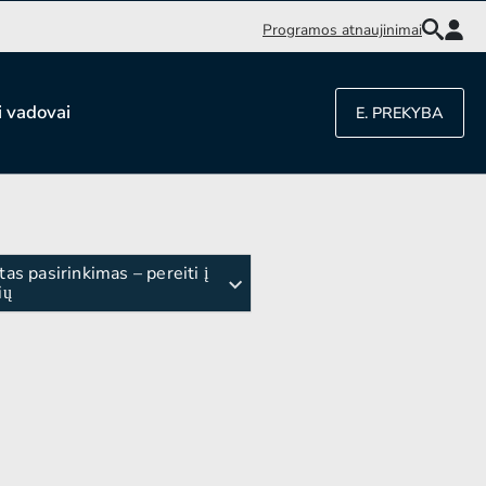
Programos atnaujinimai
i vadovai
E. PREKYBA
tas pasirinkimas – pereiti į
ių