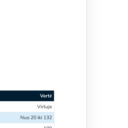
Vertė
Viršuje
Nuo 20 iki 132