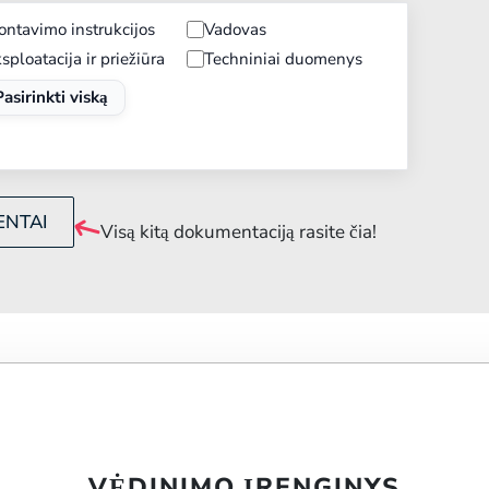
ntavimo instrukcijos
Vadovas
sploatacija ir priežiūra
Techniniai duomenys
Pasirinkti viską
ENTAI
Visą kitą dokumentaciją rasite čia!
VĖDINIMO ĮRENGINYS