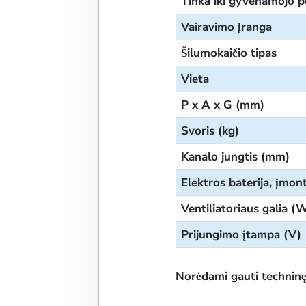
Tinka iki gyvenamojo p
Vairavimo įranga
Šilumokaičio tipas
Vieta
P x A x G (mm)
Svoris (kg)
Kanalo jungtis (mm)
Elektros baterija, įmo
Ventiliatoriaus galia (
Prijungimo įtampa (V)
Norėdami gauti techninę 