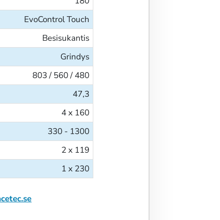
180
EvoControl Touch
Besisukantis
Grindys
803 / 560 / 480
47,3
4 x 160
330 - 1300
2 x 119
1 x 230
cetec.se