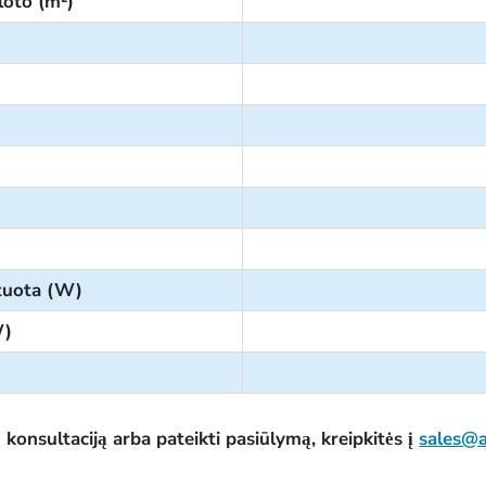
loto (m²)
ntuota (W)
W)
konsultaciją arba pateikti pasiūlymą, kreipkitės į
sales@a