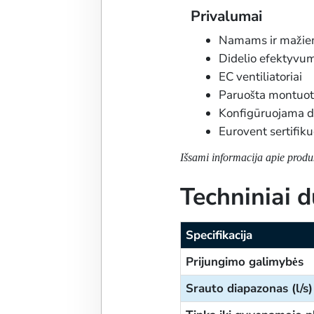
Privalumai
Namams ir mažiem
Didelio efektyvum
EC ventiliatoriai
Paruošta montuoti 
Konfigūruojama deši
Eurovent sertifik
Išsami informacija apie prod
Techniniai
Specifikacija
Prijungimo galimybės
Srauto diapazonas (l/s)