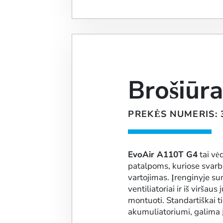
Brošiūr
PREKĖS NUMERIS: 
EvoAir A110T G4
tai vė
patalpoms, kuriose svarb
vartojimas. Įrenginyje su
ventiliatoriai ir iš viršau
montuoti. Standartiškai 
akumuliatoriumi, galima 