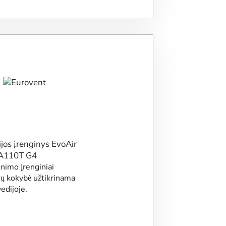
inimo įrenginiai
jų kokybė užtikrinama
edijoje.