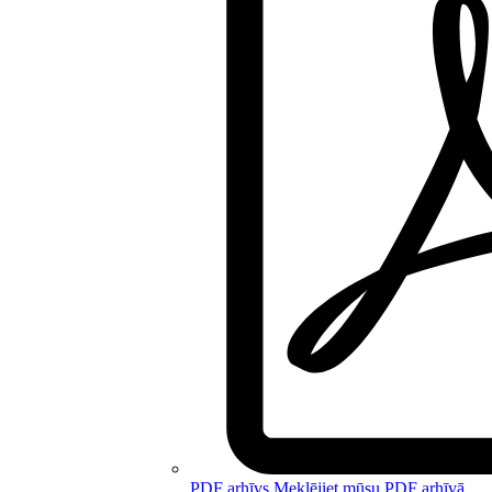
PDF arhīvs
Meklējiet mūsu PDF arhīvā.