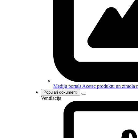
Mediju portāls
Acetec produktu un zīmola m
Populāri dokumenti
Ventilācija