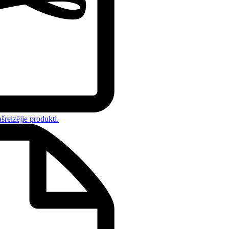
ašreizējie produkti
.