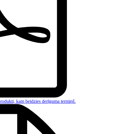
rodukti, kam beidzies derīguma termiņš
.