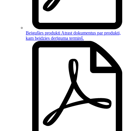
Beigušies produkti
Atrast dokumentus par
produkti,
kam beidzies derīguma termiņš
.