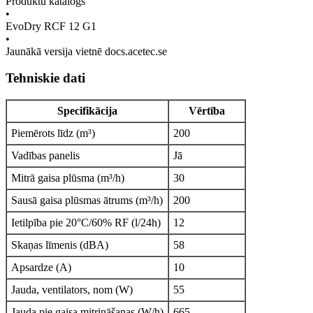
Produktu katalogs
•
EvoDry RCF 12 G1
•
Jaunākā versija vietnē docs.acetec.se
Tehniskie dati
Specifikācija
Vērtība
Piemērots līdz (m³)
200
Vadības panelis
Jā
Mitrā gaisa plūsma (m³/h)
30
Sausā gaisa plūsmas ātrums (m³/h)
200
Ietilpība pie 20°C/60% RF (l/24h)
12
Skaņas līmenis (dBA)
58
Apsardze (A)
10
Jauda, ventilators, nom (W)
55
Jauda pie gaisa mitrināšanas (W/h)
665