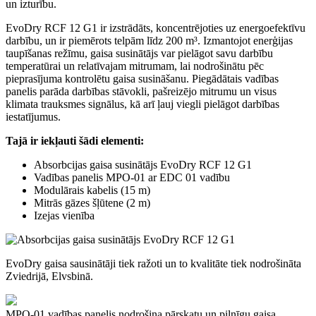
un izturību.
EvoDry RCF 12 G1 ir izstrādāts, koncentrējoties uz energoefektīvu
darbību, un ir piemērots telpām līdz 200 m³. Izmantojot enerģijas
taupīšanas režīmu, gaisa susinātājs var pielāgot savu darbību
temperatūrai un relatīvajam mitrumam, lai nodrošinātu pēc
pieprasījuma kontrolētu gaisa susināšanu. Piegādātais vadības
panelis parāda darbības stāvokli, pašreizējo mitrumu un visus
klimata trauksmes signālus, kā arī ļauj viegli pielāgot darbības
iestatījumus.
Tajā ir iekļauti šādi elementi:
Absorbcijas gaisa susinātājs EvoDry RCF 12 G1
Vadības panelis MPO-01 ar EDC 01 vadību
Modulārais kabelis (15 m)
Mitrās gāzes šļūtene (2 m)
Izejas vienība
EvoDry gaisa sausinātāji tiek ražoti un to kvalitāte tiek nodrošināta
Zviedrijā, Elvsbinā.
MPO-01 vadības panelis nodrošina pārskatu un pilnīgu gaisa