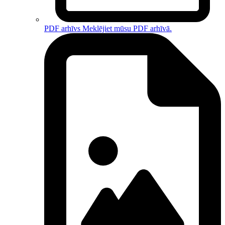
PDF arhīvs
Meklējiet mūsu PDF arhīvā.