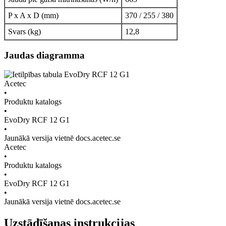
P x A x D (mm)
370 / 255 / 380
Svars (kg)
12,8
Jaudas diagramma
Acetec
•
Produktu katalogs
•
EvoDry RCF 12 G1
•
Jaunākā versija vietnē docs.acetec.se
Acetec
•
Produktu katalogs
•
EvoDry RCF 12 G1
•
Jaunākā versija vietnē docs.acetec.se
Uzstādīšanas instrukcijas