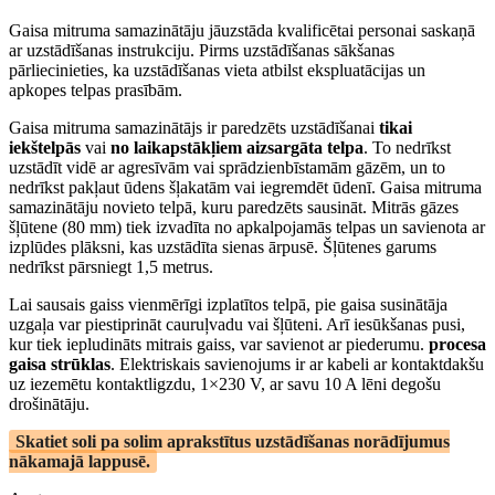
Gaisa mitruma samazinātāju jāuzstāda kvalificētai personai saskaņā
ar uzstādīšanas instrukciju. Pirms uzstādīšanas sākšanas
pārliecinieties, ka uzstādīšanas vieta atbilst ekspluatācijas un
apkopes telpas prasībām.
Gaisa mitruma samazinātājs ir paredzēts uzstādīšanai
tikai
iekštelpās
vai
no laikapstākļiem aizsargāta telpa
. To nedrīkst
uzstādīt vidē ar agresīvām vai sprādzienbīstamām gāzēm, un to
nedrīkst pakļaut ūdens šļakatām vai iegremdēt ūdenī. Gaisa mitruma
samazinātāju novieto telpā, kuru paredzēts sausināt. Mitrās gāzes
šļūtene (80 mm) tiek izvadīta no apkalpojamās telpas un savienota ar
izplūdes plāksni, kas uzstādīta sienas ārpusē. Šļūtenes garums
nedrīkst pārsniegt 1,5 metrus.
Lai sausais gaiss vienmērīgi izplatītos telpā, pie gaisa susinātāja
uzgaļa var piestiprināt cauruļvadu vai šļūteni. Arī iesūkšanas pusi,
kur tiek iepludināts mitrais gaiss, var savienot ar piederumu.
procesa
gaisa strūklas
. Elektriskais savienojums ir ar kabeli ar kontaktdakšu
uz iezemētu kontaktligzdu, 1×230 V, ar savu 10 A lēni degošu
drošinātāju.
Skatiet soli pa solim aprakstītus uzstādīšanas norādījumus
nākamajā lappusē.