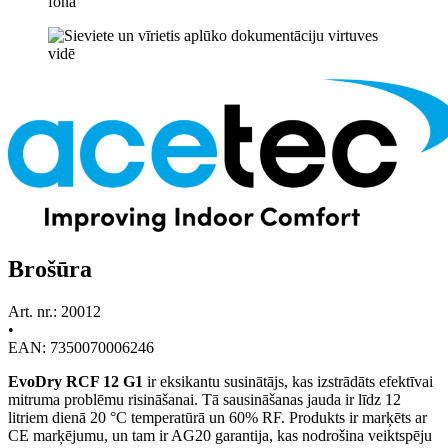
Brošūra
Art. nr.: 20012
•
EAN: 7350070006246
EvoDry RCF 12 G1
ir eksikantu susinātājs, kas izstrādāts efektīvai
mitruma problēmu risināšanai. Tā sausināšanas jauda ir līdz 12
litriem dienā 20 °C temperatūrā un 60% RF. Produkts ir marķēts ar
CE marķējumu, un tam ir AG20 garantija, kas nodrošina veiktspēju