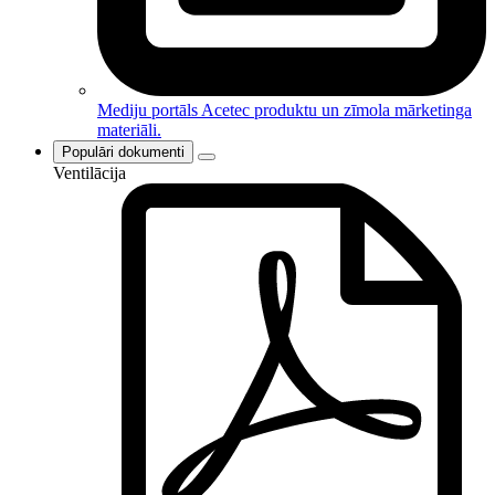
Mediju portāls
Acetec produktu un zīmola mārketinga
materiāli.
Populāri dokumenti
Ventilācija