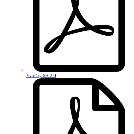
EvoDry 6H 2.0