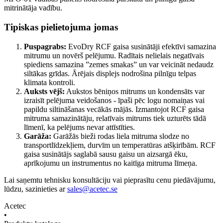
mitrinātāja vadību.
Tipiskas pielietojuma jomas
Puspagrabs:
EvoDry RCF gaisa susinātāji efektīvi samazina
mitrumu un novērš pelējumu. Radītais nelielais negatīvais
spiediens samazina ”zemes smakas” un var veicināt nedaudz
siltākas grīdas. Ārējais displejs nodrošina pilnīgu telpas
klimata kontroli.
Auksts vējš:
Aukstos bēniņos mitrums un kondensāts var
izraisīt pelējuma veidošanos - īpaši pēc logu nomaiņas vai
papildu siltināšanas vecākās mājās. Izmantojot RCF gaisa
mitruma samazinātāju, relatīvais mitrums tiek uzturēts tādā
līmenī, ka pelējums nevar attīstīties.
Garāža:
Garāžās bieži rodas liela mitruma slodze no
transportlīdzekļiem, durvīm un temperatūras atšķirībām. RCF
gaisa susinātājs saglabā sausu gaisu un aizsargā ēku,
aprīkojumu un instrumentus no kaitīga mitruma līmeņa.
Lai saņemtu tehnisku konsultāciju vai pieprasītu cenu piedāvājumu,
lūdzu, sazinieties ar
sales@acetec.se
Acetec
•