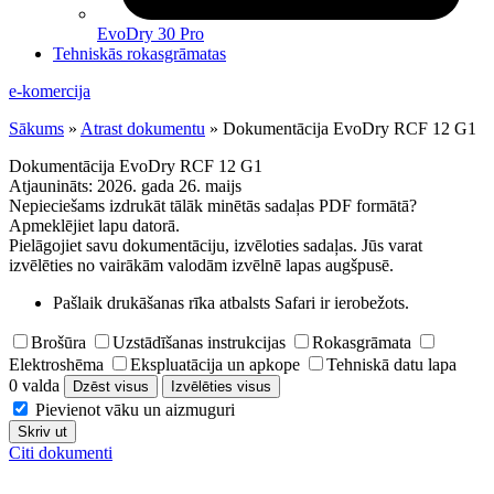
EvoDry 30 Pro
Tehniskās rokasgrāmatas
e-komercija
Sākums
»
Atrast dokumentu
»
Dokumentācija EvoDry RCF 12 G1
Dokumentācija EvoDry RCF 12 G1
Atjaunināts:
2026. gada 26. maijs
Nepieciešams izdrukāt tālāk minētās sadaļas PDF formātā?
Apmeklējiet lapu datorā.
Pielāgojiet savu dokumentāciju, izvēloties sadaļas. Jūs varat
izvēlēties no vairākām valodām izvēlnē lapas augšpusē.
Pašlaik drukāšanas rīka atbalsts Safari ir ierobežots.
Brošūra
Uzstādīšanas instrukcijas
Rokasgrāmata
Elektroshēma
Ekspluatācija un apkope
Tehniskā datu lapa
0 valda
Dzēst visus
Izvēlēties visus
Pievienot vāku un aizmuguri
Skriv ut
Citi dokumenti