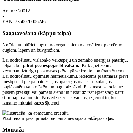
Art. nr.: 20012
•
EAN: 7350070006246
Sagatavošana (kāpņu telpa)
Notīriet un attīriet augsni no organiskiem materiāliem, piemēram,
augiem, lapām un būvgružiem.
Lai nodrošinātu vislabāko veiktspēju un zemāko enerģijas patēriņu,
telpā jābūt
jābūt pēc iespējas blīvākām.
. Pārklājiet zemi ar
vecumam izturīgu plastmasas plēvi, pārsedzot to apmēram 50 cm.
Lai nodrošinātu optimālu hermētiskumu, ieteicams plastmasas plēvi
piestiprināt pie pamatnes sijas apakšējās malas ar izolācijas
paplāksnēm vai ar līstēm un nagu aizbāzni. Plastmasu salociet uz
pusēm pret siju vai pamatu sienu un nedaudz izstiepiet starp katru
stiprinājuma punktu. Noslēdziet visus vārstus, izņemot to, ko
izmanto mitrajai gāzes šļūtenei.
Plastmasa ir piestiprināta pie pamatnes sijas apakšējās daļas.
Montāža