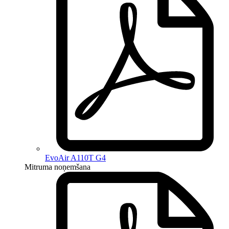
EvoAir A110T G4
Mitruma noņemšana