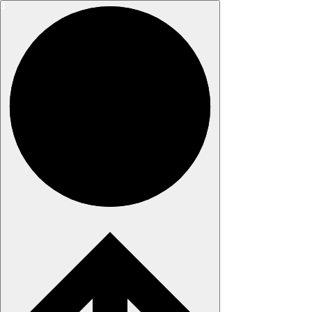
Pārejiet
uz
saturu