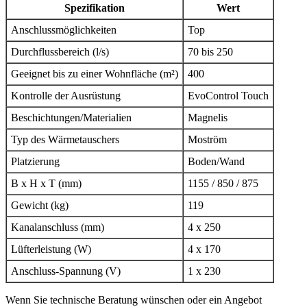
Spezifikation
Wert
Anschlussmöglichkeiten
Top
Durchflussbereich (l/s)
70 bis 250
Geeignet bis zu einer Wohnfläche (m²)
400
Kontrolle der Ausrüstung
EvoControl Touch
Beschichtungen/Materialien
Magnelis
Typ des Wärmetauschers
Moström
Platzierung
Boden/Wand
B x H x T (mm)
1155 / 850 / 875
Gewicht (kg)
119
Kanalanschluss (mm)
4 x 250
Lüfterleistung (W)
4 x 170
Anschluss-Spannung (V)
1 x 230
Wenn Sie technische Beratung wünschen oder ein Angebot