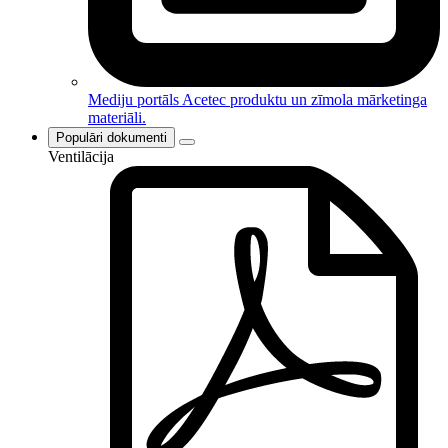
Mediju portāls
Acetec produktu un zīmola mārketinga
materiāli.
Populāri dokumenti
Ventilācija