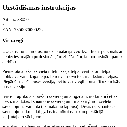
Uzstādīšanas instrukcijas
Art. nr.: 33050
•
EAN: 7350070006222
Vispārīgi
Uzstādīšanu un nodošanu ekspluatācijā veic kvalificēts personāls ar
nepieciešamajām profesionālajām zināšanām, lai nodrošinātu pareizu
darbību.
Piemērota atrašanās vieta ir tehniskajā telpā, ventilatoru telpā,
noliktavā vai līdzīgā telpā. Ierīci var novietot arī aukstuma telpās.
Piegādē ir labās puses versija, bet to var viegli nomainīt uz kreisās
puses versiju.
Ierīce ir aprīkota ar sešām savienojuma ligzdām, no kurām četras
tiek izmantotas. Izmantotie savienojumi ir atkarīgi no izvēlētā
savienojuma varianta (sk. nākamo lappusi). Divas neizmantotās
savienojuma kontaktligzdas ir aprīkotas ar komplektācijā
iekļautajiem vāciņiem.
Vienībai ir pārbaudes lūkas abās pusēs, lai nodrošinātu vairākas