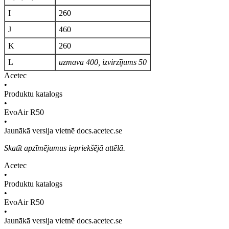
I
260
J
460
K
260
L
uzmava 400, izvirzījums 50
Acetec
•
Produktu katalogs
•
EvoAir R50
•
Jaunākā versija vietnē docs.acetec.se
Skatīt apzīmējumus iepriekšējā attēlā.
Acetec
•
Produktu katalogs
•
EvoAir R50
•
Jaunākā versija vietnē docs.acetec.se