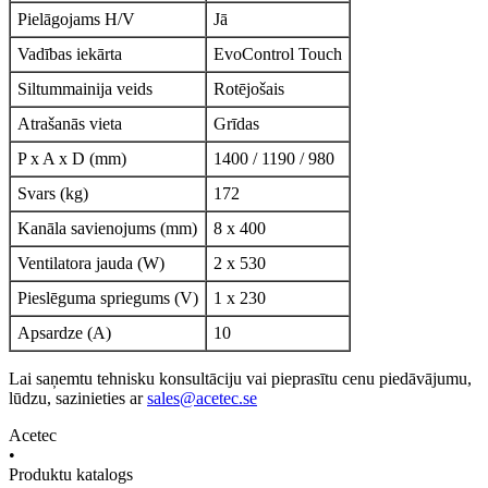
Pielāgojams H/V
Jā
Vadības iekārta
EvoControl Touch
Siltummainija veids
Rotējošais
Atrašanās vieta
Grīdas
P x A x D (mm)
1400 / 1190 / 980
Svars (kg)
172
Kanāla savienojums (mm)
8 x 400
Ventilatora jauda (W)
2 x 530
Pieslēguma spriegums (V)
1 x 230
Apsardze (A)
10
Lai saņemtu tehnisku konsultāciju vai pieprasītu cenu piedāvājumu,
lūdzu, sazinieties ar
sales@acetec.se
Acetec
•
Produktu katalogs