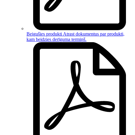
Beigušies produkti
Atrast dokumentus par
produkti,
kam beidzies derīguma termiņš
.