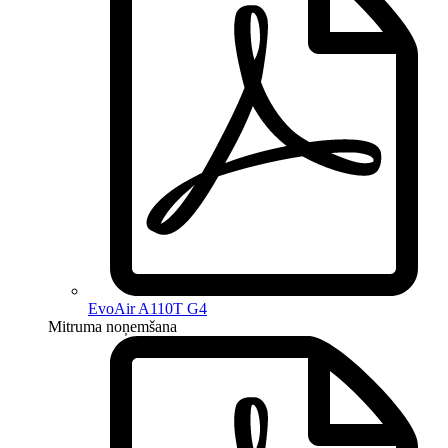
EvoAir A110T G4
Mitruma noņemšana