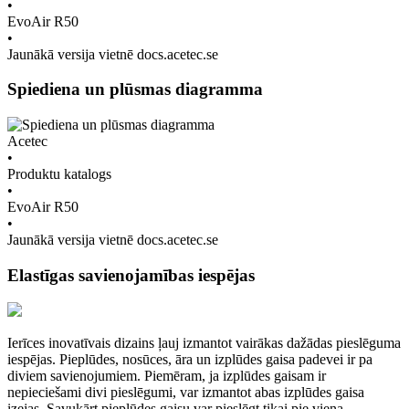
•
EvoAir R50
•
Jaunākā versija vietnē docs.acetec.se
Spiediena un plūsmas diagramma
Acetec
•
Produktu katalogs
•
EvoAir R50
•
Jaunākā versija vietnē docs.acetec.se
Elastīgas savienojamības iespējas
Ierīces inovatīvais dizains ļauj izmantot vairākas dažādas pieslēguma
iespējas. Pieplūdes, nosūces, āra un izplūdes gaisa padevei ir pa
diviem savienojumiem. Piemēram, ja izplūdes gaisam ir
nepieciešami divi pieslēgumi, var izmantot abas izplūdes gaisa
izejas. Savukārt pieplūdes gaisu var pieslēgt tikai pie viena