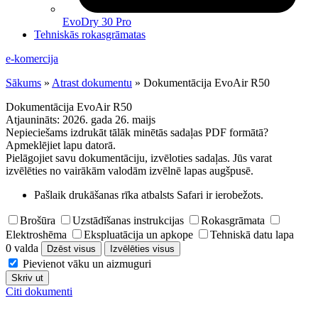
EvoDry 30 Pro
Tehniskās rokasgrāmatas
e-komercija
Sākums
»
Atrast dokumentu
»
Dokumentācija EvoAir R50
Dokumentācija EvoAir R50
Atjaunināts:
2026. gada 26. maijs
Nepieciešams izdrukāt tālāk minētās sadaļas PDF formātā?
Apmeklējiet lapu datorā.
Pielāgojiet savu dokumentāciju, izvēloties sadaļas. Jūs varat
izvēlēties no vairākām valodām izvēlnē lapas augšpusē.
Pašlaik drukāšanas rīka atbalsts Safari ir ierobežots.
Brošūra
Uzstādīšanas instrukcijas
Rokasgrāmata
Elektroshēma
Ekspluatācija un apkope
Tehniskā datu lapa
0 valda
Dzēst visus
Izvēlēties visus
Pievienot vāku un aizmuguri
Skriv ut
Citi dokumenti