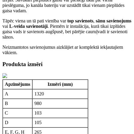
pieslēguma, jo kanāla bateriju var uzstādīt tikai vienam pieplūdes
gaisa vadam.
Tāpēc viena un tā pati vienība var
top savienots
,
sānu savienojums
vai
L-veida savienotāji
. Piemērs ir instalācija, kurā tikai izplūdes
gaisa vads ir savienots augšpusē, bet pārējie cauruļvadi ir savienoti
sānos.
Neizmantotos savienojumus aizklājiet ar komplektā iekļautajiem
vākiem.
Produkta izmēri
Apzīmējums
Izmēri (mm)
A
1320
B
980
C
103
D
105
E, F, G, H
265