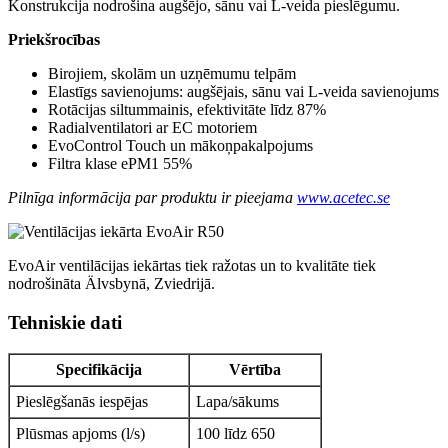
Konstrukcija nodrošina augšējo, sānu vai L-veida pieslēgumu.
Priekšrocības
Birojiem, skolām un uzņēmumu telpām
Elastīgs savienojums: augšējais, sānu vai L-veida savienojums
Rotācijas siltummainis, efektivitāte līdz 87%
Radialventilatori ar EC motoriem
EvoControl Touch un mākoņpakalpojums
Filtra klase ePM1 55%
Pilnīga informācija par produktu ir pieejama
www.acetec.se
EvoAir ventilācijas iekārtas tiek ražotas un to kvalitāte tiek
nodrošināta Älvsbynā, Zviedrijā.
Tehniskie dati
Specifikācija
Vērtība
Pieslēgšanās iespējas
Lapa/sākums
Plūsmas apjoms (l/s)
100 līdz 650