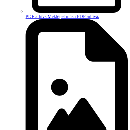
PDF arhīvs
Meklējiet mūsu PDF arhīvā.