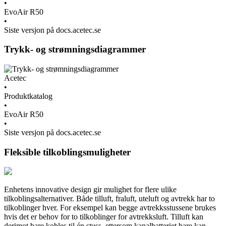
•
EvoAir R50
•
Siste versjon på docs.acetec.se
Trykk- og strømningsdiagrammer
Acetec
•
Produktkatalog
•
EvoAir R50
•
Siste versjon på docs.acetec.se
Fleksible tilkoblingsmuligheter
Enhetens innovative design gir mulighet for flere ulike
tilkoblingsalternativer. Både tilluft, fraluft, uteluft og avtrekk har to
tilkoblinger hver. For eksempel kan begge avtrekksstussene brukes
hvis det er behov for to tilkoblinger for avtrekksluft. Tilluft kan
derimot bare kobles til én stuss, ettersom kanalbatteriet bare kan