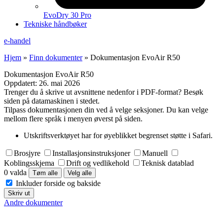
EvoDry 30 Pro
Tekniske håndbøker
e-handel
Hjem
»
Finn dokumenter
»
Dokumentasjon EvoAir R50
Dokumentasjon EvoAir R50
Oppdatert:
26. mai 2026
Trenger du å skrive ut avsnittene nedenfor i PDF-format? Besøk
siden på datamaskinen i stedet.
Tilpass dokumentasjonen din ved å velge seksjoner. Du kan velge
mellom flere språk i menyen øverst på siden.
Utskriftsverktøyet har for øyeblikket begrenset støtte i Safari.
Brosjyre
Installasjonsinstruksjoner
Manuell
Koblingsskjema
Drift og vedlikehold
Teknisk datablad
0 valda
Tøm alle
Velg alle
Inkluder forside og bakside
Skriv ut
Andre dokumenter