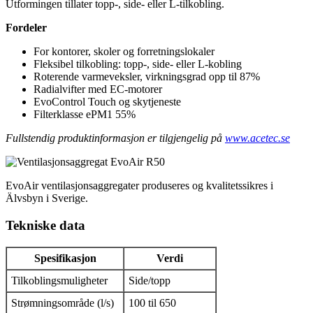
Utformingen tillater topp-, side- eller L-tilkobling.
Fordeler
For kontorer, skoler og forretningslokaler
Fleksibel tilkobling: topp-, side- eller L-kobling
Roterende varmeveksler, virkningsgrad opp til 87%
Radialvifter med EC-motorer
EvoControl Touch og skytjeneste
Filterklasse ePM1 55%
Fullstendig produktinformasjon er tilgjengelig på
www.acetec.se
EvoAir ventilasjonsaggregater produseres og kvalitetssikres i
Älvsbyn i Sverige.
Tekniske data
Spesifikasjon
Verdi
Tilkoblingsmuligheter
Side/topp
Strømningsområde (l/s)
100 til 650