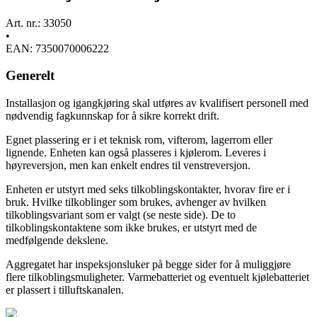
Art. nr.: 33050
•
EAN: 7350070006222
Generelt
Installasjon og igangkjøring skal utføres av kvalifisert personell med
nødvendig fagkunnskap for å sikre korrekt drift.
Egnet plassering er i et teknisk rom, vifterom, lagerrom eller
lignende. Enheten kan også plasseres i kjølerom. Leveres i
høyreversjon, men kan enkelt endres til venstreversjon.
Enheten er utstyrt med seks tilkoblingskontakter, hvorav fire er i
bruk. Hvilke tilkoblinger som brukes, avhenger av hvilken
tilkoblingsvariant som er valgt (se neste side). De to
tilkoblingskontaktene som ikke brukes, er utstyrt med de
medfølgende dekslene.
Aggregatet har inspeksjonsluker på begge sider for å muliggjøre
flere tilkoblingsmuligheter. Varmebatteriet og eventuelt kjølebatteriet
er plassert i tilluftskanalen.