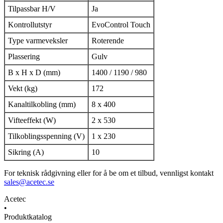
Tilpassbar H/V
Ja
Kontrollutstyr
EvoControl Touch
Type varmeveksler
Roterende
Plassering
Gulv
B x H x D (mm)
1400 / 1190 / 980
Vekt (kg)
172
Kanaltilkobling (mm)
8 x 400
Vifteeffekt (W)
2 x 530
Tilkoblingsspenning (V)
1 x 230
Sikring (A)
10
For teknisk rådgivning eller for å be om et tilbud, vennligst kontakt
sales@acetec.se
Acetec
•
Produktkatalog