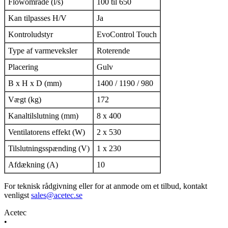
Flowområde (l/s)
100 til 650
Kan tilpasses H/V
Ja
Kontroludstyr
EvoControl Touch
Type af varmeveksler
Roterende
Placering
Gulv
B x H x D (mm)
1400 / 1190 / 980
Vægt (kg)
172
Kanaltilslutning (mm)
8 x 400
Ventilatorens effekt (W)
2 x 530
Tilslutningsspænding (V)
1 x 230
Afdækning (A)
10
For teknisk rådgivning eller for at anmode om et tilbud, kontakt
venligst
sales@acetec.se
Acetec
•