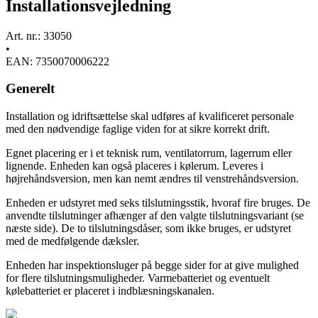
Installationsvejledning
Art. nr.: 33050
•
EAN: 7350070006222
Generelt
Installation og idriftsættelse skal udføres af kvalificeret personale
med den nødvendige faglige viden for at sikre korrekt drift.
Egnet placering er i et teknisk rum, ventilatorrum, lagerrum eller
lignende. Enheden kan også placeres i kølerum. Leveres i
højrehåndsversion, men kan nemt ændres til venstrehåndsversion.
Enheden er udstyret med seks tilslutningsstik, hvoraf fire bruges. De
anvendte tilslutninger afhænger af den valgte tilslutningsvariant (se
næste side). De to tilslutningsdåser, som ikke bruges, er udstyret
med de medfølgende dæksler.
Enheden har inspektionsluger på begge sider for at give mulighed
for flere tilslutningsmuligheder. Varmebatteriet og eventuelt
kølebatteriet er placeret i indblæsningskanalen.