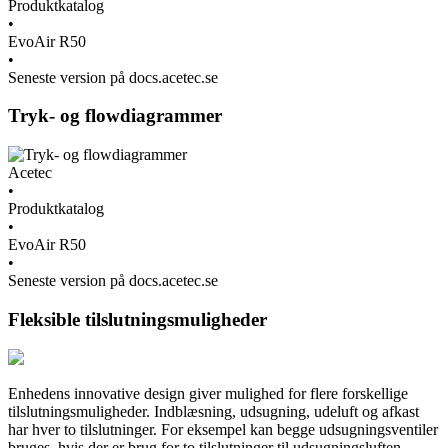
Produktkatalog
•
EvoAir R50
•
Seneste version på docs.acetec.se
Tryk- og flowdiagrammer
Acetec
•
Produktkatalog
•
EvoAir R50
•
Seneste version på docs.acetec.se
Fleksible tilslutningsmuligheder
Enhedens innovative design giver mulighed for flere forskellige
tilslutningsmuligheder. Indblæsning, udsugning, udeluft og afkast
har hver to tilslutninger. For eksempel kan begge udsugningsventiler
bruges, hvis der er brug for to tilslutninger til udsugningsluften.