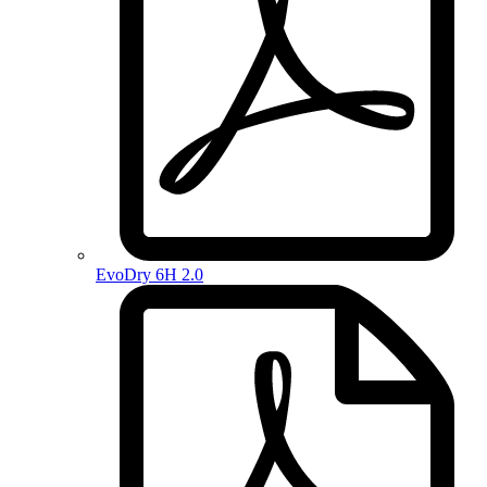
EvoDry 6H 2.0