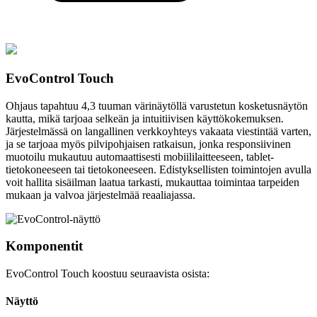
EvoControl Touch
Ohjaus tapahtuu 4,3 tuuman värinäytöllä varustetun kosketusnäytön
kautta, mikä tarjoaa selkeän ja intuitiivisen käyttökokemuksen.
Järjestelmässä on langallinen verkkoyhteys vakaata viestintää varten,
ja se tarjoaa myös pilvipohjaisen ratkaisun, jonka responsiivinen
muotoilu mukautuu automaattisesti mobiililaitteeseen, tablet-
tietokoneeseen tai tietokoneeseen. Edistyksellisten toimintojen avulla
voit hallita sisäilman laatua tarkasti, mukauttaa toimintaa tarpeiden
mukaan ja valvoa järjestelmää reaaliajassa.
Komponentit
EvoControl Touch koostuu seuraavista osista:
Näyttö