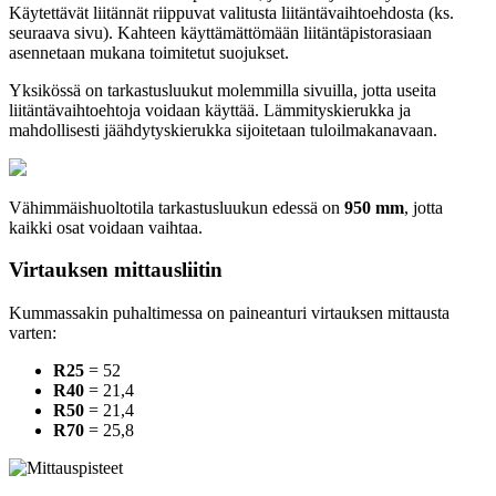
Käytettävät liitännät riippuvat valitusta liitäntävaihtoehdosta (ks.
seuraava sivu). Kahteen käyttämättömään liitäntäpistorasiaan
asennetaan mukana toimitetut suojukset.
Yksikössä on tarkastusluukut molemmilla sivuilla, jotta useita
liitäntävaihtoehtoja voidaan käyttää. Lämmityskierukka ja
mahdollisesti jäähdytyskierukka sijoitetaan tuloilmakanavaan.
Vähimmäishuoltotila tarkastusluukun edessä on
950 mm
, jotta
kaikki osat voidaan vaihtaa.
Virtauksen mittausliitin
Kummassakin puhaltimessa on paineanturi virtauksen mittausta
varten:
R25
= 52
R40
= 21,4
R50
= 21,4
R70
= 25,8