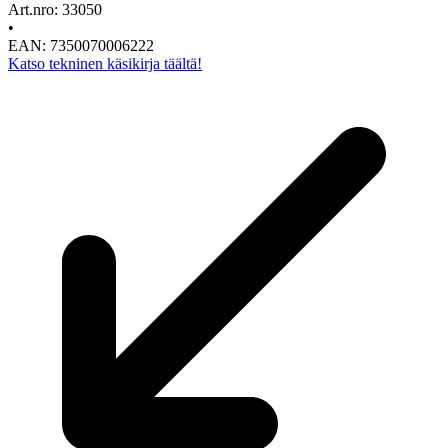
Art.nro: 33050
•
EAN: 7350070006222
Katso tekninen käsikirja täältä!