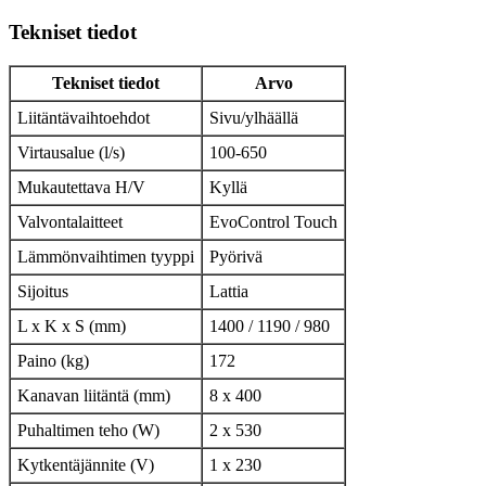
Tekniset tiedot
Tekniset tiedot
Arvo
Liitäntävaihtoehdot
Sivu/ylhäällä
Virtausalue (l/s)
100-650
Mukautettava H/V
Kyllä
Valvontalaitteet
EvoControl Touch
Lämmönvaihtimen tyyppi
Pyörivä
Sijoitus
Lattia
L x K x S (mm)
1400 / 1190 / 980
Paino (kg)
172
Kanavan liitäntä (mm)
8 x 400
Puhaltimen teho (W)
2 x 530
Kytkentäjännite (V)
1 x 230