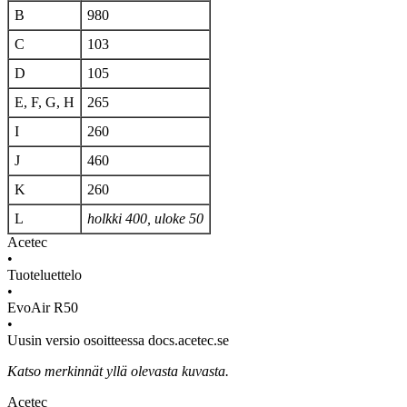
B
980
C
103
D
105
E, F, G, H
265
I
260
J
460
K
260
L
holkki 400, uloke 50
Acetec
•
Tuoteluettelo
•
EvoAir R50
•
Uusin versio osoitteessa docs.acetec.se
Katso merkinnät yllä olevasta kuvasta.
Acetec