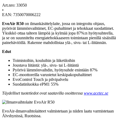
Art.nro: 33050
•
EAN: 7350070006222
EvoAir R50
on ilmankäsittelylaite, jossa on integroitu ohjaus,
pyörivät lämmönvaihtimet, EC-puhaltimet ja tehokkaat suodattimet.
Yksikkö ottaa talteen lämpöä ja kylmää jopa 87%:n hyötysuhteella,
ja se on suunniteltu energiatehokkaaseen toimintaan pienillä sisäisillä
painehäviöillä. Rakenne mahdollistaa ylä-, sivu- tai L-liitännän.
Edut
Toimistoihin, kouluihin ja liiketiloihin
Joustava liitäntä: ylä-, sivu- tai L-liitäntä
Pyörivä lämmönvaihdin, hyötysuhde enintään 87%
EC-moottoreilla varustetut keskipakopuhaltimet
EvoControl Touch ja pilvipalvelu
Suodatinluokka ePM1 55%
Täydelliset tuotetiedot ovat saatavilla osoitteessa
www.acetec.se
EvoAir-ilmanvaihtolaitteet valmistetaan ja niiden laatu varmistetaan
Älvsbynissä, Ruotsissa.