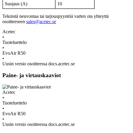
Suojaus (A)
10
Teknistä neuvontaa tai tarjouspyyntöä varten ota yhteyttä
osoitteeseen
sales@acetec.se
Acetec
•
Tuoteluettelo
•
EvoAir R50
•
Uusin versio osoitteessa docs.acetec.se
Paine- ja virtauskaaviot
Acetec
•
Tuoteluettelo
•
EvoAir R50
•
Uusin versio osoitteessa docs.acetec.se