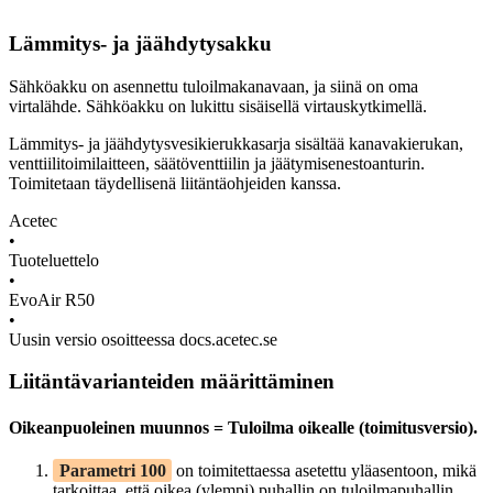
Lämmitys- ja jäähdytysakku
Sähköakku on asennettu tuloilmakanavaan, ja siinä on oma
virtalähde. Sähköakku on lukittu sisäisellä virtauskytkimellä.
Lämmitys- ja jäähdytysvesikierukkasarja sisältää kanavakierukan,
venttiilitoimilaitteen, säätöventtiilin ja jäätymisenestoanturin.
Toimitetaan täydellisenä liitäntäohjeiden kanssa.
Acetec
•
Tuoteluettelo
•
EvoAir R50
•
Uusin versio osoitteessa docs.acetec.se
Liitäntävarianteiden määrittäminen
Oikeanpuoleinen muunnos = Tuloilma oikealle (toimitusversio).
Parametri 100
on toimitettaessa asetettu yläasentoon, mikä
tarkoittaa, että oikea (ylempi) puhallin on tuloilmapuhallin.