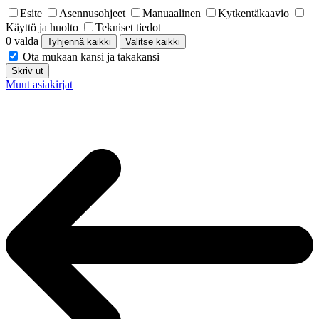
Esite
Asennusohjeet
Manuaalinen
Kytkentäkaavio
Käyttö ja huolto
Tekniset tiedot
0 valda
Tyhjennä kaikki
Valitse kaikki
Ota mukaan kansi ja takakansi
Skriv ut
Muut asiakirjat