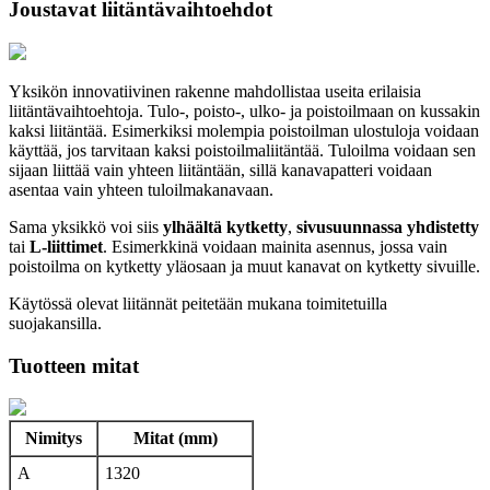
Joustavat liitäntävaihtoehdot
Yksikön innovatiivinen rakenne mahdollistaa useita erilaisia
liitäntävaihtoehtoja. Tulo-, poisto-, ulko- ja poistoilmaan on kussakin
kaksi liitäntää. Esimerkiksi molempia poistoilman ulostuloja voidaan
käyttää, jos tarvitaan kaksi poistoilmaliitäntää. Tuloilma voidaan sen
sijaan liittää vain yhteen liitäntään, sillä kanavapatteri voidaan
asentaa vain yhteen tuloilmakanavaan.
Sama yksikkö voi siis
ylhäältä kytketty
,
sivusuunnassa yhdistetty
tai
L-liittimet
. Esimerkkinä voidaan mainita asennus, jossa vain
poistoilma on kytketty yläosaan ja muut kanavat on kytketty sivuille.
Käytössä olevat liitännät peitetään mukana toimitetuilla
suojakansilla.
Tuotteen mitat
Nimitys
Mitat (mm)
A
1320