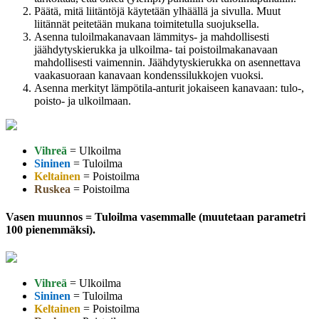
Päätä, mitä liitäntöjä käytetään ylhäällä ja sivulla. Muut
liitännät peitetään mukana toimitetulla suojuksella.
Asenna tuloilmakanavaan lämmitys- ja mahdollisesti
jäähdytyskierukka ja ulkoilma- tai poistoilmakanavaan
mahdollisesti vaimennin. Jäähdytyskierukka on asennettava
vaakasuoraan kanavaan kondenssilukkojen vuoksi.
Asenna merkityt lämpötila-anturit jokaiseen kanavaan: tulo-,
poisto- ja ulkoilmaan.
Vihreä
= Ulkoilma
Sininen
= Tuloilma
Keltainen
= Poistoilma
Ruskea
= Poistoilma
Vasen muunnos = Tuloilma vasemmalle (muutetaan parametri
100 pienemmäksi).
Vihreä
= Ulkoilma
Sininen
= Tuloilma
Keltainen
= Poistoilma