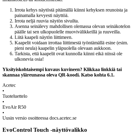
Irrota kehys näytöstä pitämällä kiinni kehyksen reunoista ja
painamalla kevyesti näyttöä.
Irrota neljä ruuvia näytön sivuilta.
Asenna seinälevy mahdollisen olemassa olevan seinäkotelon
päälle tai sen ulkopuolelle muovivälikkeillä ja ruuveilla.
Liitä kaapeli näytön liittimeen.
Kaapelit voidaan irrottaa liittimestä työntämällä esine (esim.
pieni neula) kaapelin yläpuolella olevaan aukkoon.
Tarkista, että kaapelit ovat kunnolla kiinni eikä niissä ole
ulkonevia osia!
Yksityiskohtaisempi kuvaus kuvineen? Klikkaa linkkiä tai
skannaa yläreunassa oleva QR-koodi. Katso kohta 6.1.
Acetec
•
Tuoteluettelo
•
EvoAir R50
•
Uusin versio osoitteessa docs.acetec.se
EvoControl Touch -näyttövalikko