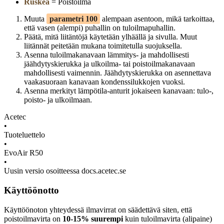
Ruskea
= Poistoilma
Muuta
parametri 100
alempaan asentoon, mikä tarkoittaa,
että vasen (alempi) puhallin on tuloilmapuhallin.
Päätä, mitä liitäntöjä käytetään ylhäällä ja sivulla. Muut
liitännät peitetään mukana toimitetulla suojuksella.
Asenna tuloilmakanavaan lämmitys- ja mahdollisesti
jäähdytyskierukka ja ulkoilma- tai poistoilmakanavaan
mahdollisesti vaimennin. Jäähdytyskierukka on asennettava
vaakasuoraan kanavaan kondenssilukkojen vuoksi.
Asenna merkityt lämpötila-anturit jokaiseen kanavaan: tulo-,
poisto- ja ulkoilmaan.
Acetec
•
Tuoteluettelo
•
EvoAir R50
•
Uusin versio osoitteessa docs.acetec.se
Käyttöönotto
Käyttöönoton yhteydessä ilmavirrat on säädettävä siten, että
poistoilmavirta on
10-15% suurempi
kuin tuloilmavirta (alipaine)