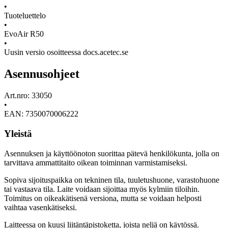
•
Tuoteluettelo
•
EvoAir R50
•
Uusin versio osoitteessa docs.acetec.se
Asennusohjeet
Art.nro: 33050
•
EAN: 7350070006222
Yleistä
Asennuksen ja käyttöönoton suorittaa pätevä henkilökunta, jolla on
tarvittava ammattitaito oikean toiminnan varmistamiseksi.
Sopiva sijoituspaikka on tekninen tila, tuuletushuone, varastohuone
tai vastaava tila. Laite voidaan sijoittaa myös kylmiin tiloihin.
Toimitus on oikeakätisenä versiona, mutta se voidaan helposti
vaihtaa vasenkätiseksi.
Laitteessa on kuusi liitäntäpistoketta, joista neljä on käytössä.