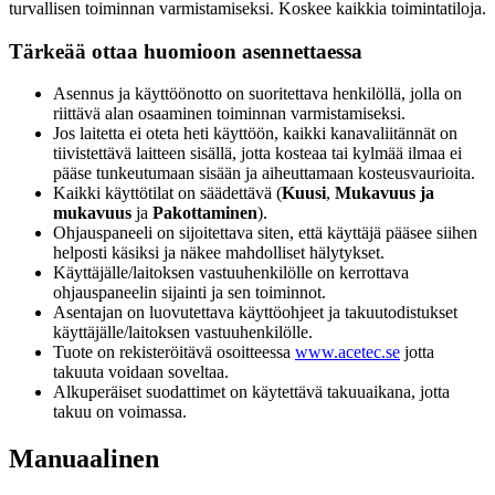
turvallisen toiminnan varmistamiseksi. Koskee kaikkia toimintatiloja.
Tärkeää ottaa huomioon asennettaessa
Asennus ja käyttöönotto on suoritettava henkilöllä, jolla on
riittävä alan osaaminen toiminnan varmistamiseksi.
Jos laitetta ei oteta heti käyttöön, kaikki kanavaliitännät on
tiivistettävä laitteen sisällä, jotta kosteaa tai kylmää ilmaa ei
pääse tunkeutumaan sisään ja aiheuttamaan kosteusvaurioita.
Kaikki käyttötilat on säädettävä (
Kuusi
,
Mukavuus ja
mukavuus
ja
Pakottaminen
).
Ohjauspaneeli on sijoitettava siten, että käyttäjä pääsee siihen
helposti käsiksi ja näkee mahdolliset hälytykset.
Käyttäjälle/laitoksen vastuuhenkilölle on kerrottava
ohjauspaneelin sijainti ja sen toiminnot.
Asentajan on luovutettava käyttöohjeet ja takuutodistukset
käyttäjälle/laitoksen vastuuhenkilölle.
Tuote on rekisteröitävä osoitteessa
www.acetec.se
jotta
takuuta voidaan soveltaa.
Alkuperäiset suodattimet on käytettävä takuuaikana, jotta
takuu on voimassa.
Manuaalinen