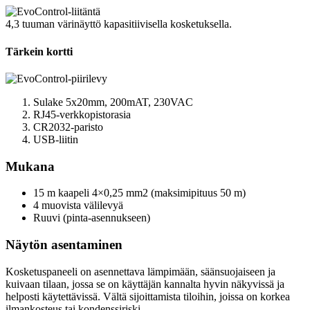
4,3 tuuman värinäyttö kapasitiivisella kosketuksella.
Tärkein kortti
Sulake 5x20mm, 200mAT, 230VAC
RJ45-verkkopistorasia
CR2032-paristo
USB-liitin
Mukana
15 m kaapeli 4×0,25 mm2 (maksimipituus 50 m)
4 muovista välilevyä
Ruuvi (pinta-asennukseen)
Näytön asentaminen
Kosketuspaneeli on asennettava lämpimään, säänsuojaiseen ja
kuivaan tilaan, jossa se on käyttäjän kannalta hyvin näkyvissä ja
helposti käytettävissä. Vältä sijoittamista tiloihin, joissa on korkea
ilmankosteus tai kondenssiriski.