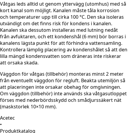
Våtgas leds alltid ut genom yttervägg (utomhus) med så
kort kanal som möjligt. Kanalen måste tåla korrosion
och temperaturer upp till cirka 100 °C. Den ska isoleras
utvändigt om det finns risk för kondens i kanalen.
Kanalen ska dessutom installeras med lutning nedåt
från avfuktaren, och ett kondenshål (6 mm) bör borras i
kanalens lägsta punkt för att förhindra vattensamling.
Kontrollera lämplig placering av kondenshålet så att den
lilla mängd kondensvatten som dräneras inte riskerar
att orsaka skada.
Väggdon för våtgas (tillbehör) monteras minst 2 meter
från eventuellt väggdon för regluft. Beakta utemiljön så
att placeringen inte orsakar obehag för omgivningen.
Om väggdon (tillbehör) inte används ska våtgasutloppet
förses med nederbördsskydd och smådjurssäkert nät
(maskstorlek 10×10 mm).
Acetec
•
Produktkatalog