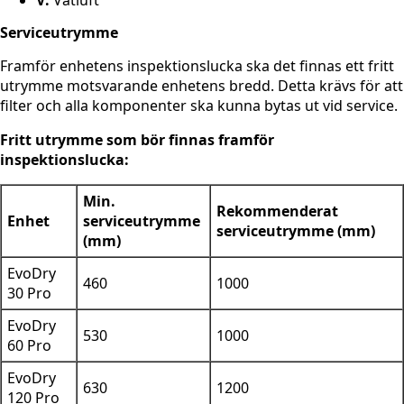
V:
Våtluft
Serviceutrymme
Framför enhetens inspektionslucka ska det finnas ett fritt
utrymme motsvarande enhetens bredd. Detta krävs för att
filter och alla komponenter ska kunna bytas ut vid service.
Fritt utrymme som bör finnas framför
inspektionslucka:
Min.
Rekommenderat
Enhet
serviceutrymme
serviceutrymme (mm)
(mm)
EvoDry
460
1000
30 Pro
EvoDry
530
1000
60 Pro
EvoDry
630
1200
120 Pro