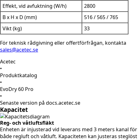
Effekt, vid avfuktning (W/h)
2800
B x H x D (mm)
516 / 565 / 765
Vikt (kg)
33
För teknisk rådgivning eller offertförfrågan, kontakta
sales@acetec.se
Acetec
•
Produktkatalog
•
EvoDry 60 Pro
•
Senaste version på docs.acetec.se
Kapacitet
Reg- och våtluftsfläkt
Enheten är injusterad vid leverans med 3 meters kanal för
både regluft och våtluft. Kapaciteten kan justeras steglöst