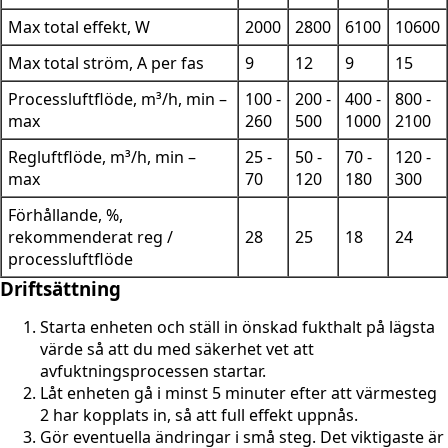
Max total effekt, W
2000
2800
6100
10600
Max total ström, A per fas
9
12
9
15
Processluftflöde, m³/h, min –
100 -
200 -
400 -
800 -
max
260
500
1000
2100
Regluftflöde, m³/h, min –
25 -
50 -
70 -
120 -
max
70
120
180
300
Förhållande, %,
rekommenderat reg /
28
25
18
24
processluftflöde
Driftsättning
Starta enheten och ställ in önskad fukthalt på lägsta
värde så att du med säkerhet vet att
avfuktningsprocessen startar.
Låt enheten gå i minst 5 minuter efter att värmesteg
2 har kopplats in, så att full effekt uppnås.
Gör eventuella ändringar i små steg. Det viktigaste är