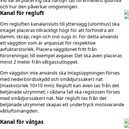
Vid val av placering ska hänsyn tas till enhetens ljudnivå
och hur den påverkar omgivningen.
Kanal för regluft
Om regluften kanalansluts till yttervägg (utomhus) ska
intaget placeras tillräckligt högt för att förhindra att
damm, skräp, regn och snö sugs in. För detta används
ett väggdon som är anpassat för respektive
avfuktarstorlek. Placera väggdonet fritt från
föroreningar, till exempel avgaser. Det ska även placeras
minst 2 meter från våtgassutloppet.
Om väggdon inte används ska intagsöppningen förses
med nederbördsskydd och smådjurssäkert nät
(maskstorlek 10×10 mm). Regluft kan även tas från det
betjänade utrymmet; i sådana fall ska regstosen förses
med smådjurssäkert nät. När regluft tas från det
betjänade utrymmet skapas ett undertryck motsvarande
våtluftsmängden.
Kanal för våtgas