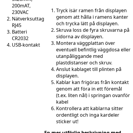
200mAT,
Tryck isär ramen från displayen
230VAC
genom att hålla i ramens kanter
Nätverksuttag
och trycka lätt på displayen.
RJ45
Skruva loss de fyra skruvarna på
Batteri
sidorna av displayen.
CR2032
Montera väggplattan över
USB-kontakt
eventuell befintlig väggdosa eller
utanpåliggande med
plastdistanser och skruv.
Anslut kablaget till plinten på
displayen.
Kablar kan frigöras från kontakt
genom att föra in ett föremål
(t.ex. liten nål) i springan ovanför
kabel
Kontrollera att kablarna sitter
ordentligt och inga kardeler
sticker ut!
En mer utförlig beskrivning med