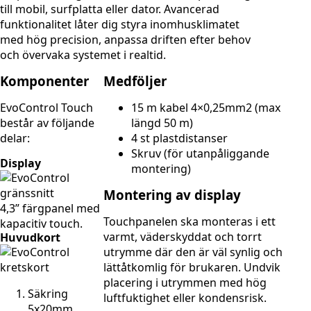
till mobil, surfplatta eller dator. Avancerad
funktionalitet låter dig styra inomhusklimatet
med hög precision, anpassa driften efter behov
och övervaka systemet i realtid.
Komponenter
Medföljer
EvoControl Touch
15 m kabel 4×0,25mm2 (max
består av följande
längd 50 m)
delar:
4 st plastdistanser
Skruv (för utanpåliggande
Display
montering)
Montering av display
4,3” färgpanel med
Touchpanelen ska monteras i ett
kapacitiv touch.
varmt, väderskyddat och torrt
Huvudkort
utrymme där den är väl synlig och
lättåtkomlig för brukaren. Undvik
placering i utrymmen med hög
Säkring
luftfuktighet eller kondensrisk.
5x20mm,