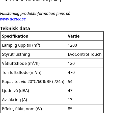
Fullständig produktinformation finns på
www.acetec.se
Teknisk data
Specifikation
Värde
Lämplig upp till (m³)
1200
Styrutrustning
EvoControl Touch
Våtluftsflöde (m³/h)
120
Torrluftsflöde (m³/h)
470
Kapacitet vid 20°C/60% RF (l/24h)
54
Ljudnivå (dBA)
47
Avsäkring (A)
13
Effekt, fläkt, nom (W)
85