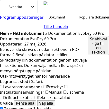
Gå
Svenska
till
English (UK)
innehåll
Programuppdateringar
Dokument
Populära dokume
Deutsch
Till e-handeln
Dansk
Hem
»
Hitta dokument
»
Dokumentation EvoDry 60 Pro
Dokumentation EvoDry 60 Pro
Snabbval
Norsk bokmål
- gå till
Uppdaterad:
27 maj 2026
Íslenska
en
Behöver du skriva ut nedan sektioner i PDF-
sektion
format? Besök sidan på dator istället.
Suomi
Skräddarsy din dokumentation genom att välja
Eesti
till sektioner. Du kan välja mellan flera språk i
menyn högst uppe på sidan.
Latviešu valoda
Utskriftsverktyget har för närvarande
Lietuvių kalba
begränsat stöd i Safari.
Leveransmottagande
Broschyr
Installationsanvisningar
Manual
Elschema
Drift och skötsel
Tekniskt datablad
0 valda
Rensa alla
Välj alla
Ta med omslag & baksida