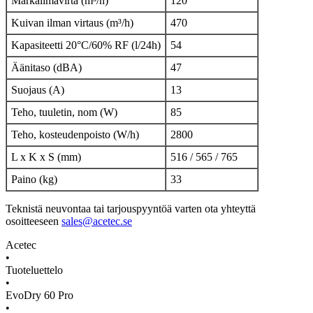
Märkäilmavirta (m³/h)
120
Kuivan ilman virtaus (m³/h)
470
Kapasiteetti 20°C/60% RF (l/24h)
54
Äänitaso (dBA)
47
Suojaus (A)
13
Teho, tuuletin, nom (W)
85
Teho, kosteudenpoisto (W/h)
2800
L x K x S (mm)
516 / 565 / 765
Paino (kg)
33
Teknistä neuvontaa tai tarjouspyyntöä varten ota yhteyttä
osoitteeseen
sales@acetec.se
Acetec
•
Tuoteluettelo
•
EvoDry 60 Pro
•