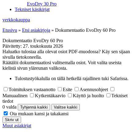
EvoDry 30 Pro
Tekniset käsikirjat
verkkokauppa
Etusivu
»
Etsi asiakirjoja
»
Dokumentaatio EvoDry 60 Pro
Dokumentaatio EvoDry 60 Pro
Päivitetty:
27. toukokuuta 2026
Haluatko tulostaa alla olevat osiot PDF-muodossa? Käy sen sijaan
sivulla tietokoneella.
Räätälöi dokumentaatiosi valitsemalla osiot. Voit valita useista
kielistä sivun yläreunan valikosta.
Tulostustyökalulla on tällä hetkellä rajallinen tuki Safarissa.
Toimituksen vastaanotto
Esite
Asennusohjeet
Manuaalinen
Kytkentäkaavio
Käyttö ja huolto
Tekniset
tiedot
0 valda
Tyhjennä kaikki
Valitse kaikki
Ota mukaan kansi ja takakansi
Skriv ut
Muut asiakirjat