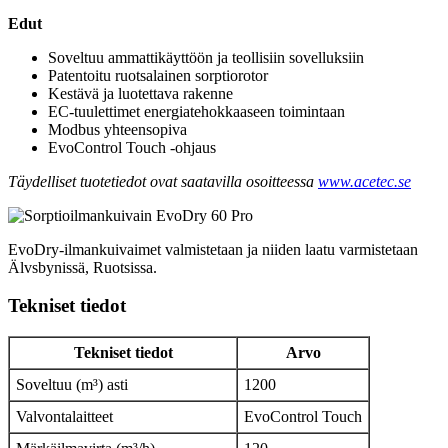
Edut
Soveltuu ammattikäyttöön ja teollisiin sovelluksiin
Patentoitu ruotsalainen sorptiorotor
Kestävä ja luotettava rakenne
EC-tuulettimet energiatehokkaaseen toimintaan
Modbus yhteensopiva
EvoControl Touch -ohjaus
Täydelliset tuotetiedot ovat saatavilla osoitteessa
www.acetec.se
EvoDry-ilmankuivaimet valmistetaan ja niiden laatu varmistetaan
Älvsbynissä, Ruotsissa.
Tekniset tiedot
Tekniset tiedot
Arvo
Soveltuu (m³) asti
1200
Valvontalaitteet
EvoControl Touch