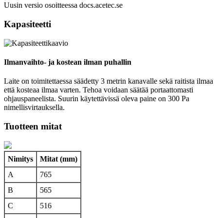
Uusin versio osoitteessa docs.acetec.se
Kapasiteetti
Ilmanvaihto- ja kostean ilman puhallin
Laite on toimitettaessa säädetty 3 metrin kanavalle sekä raitista ilmaa
että kosteaa ilmaa varten. Tehoa voidaan säätää portaattomasti
ohjauspaneelista. Suurin käytettävissä oleva paine on 300 Pa
nimellisvirtauksella.
Tuotteen mitat
Nimitys
Mitat (mm)
A
765
B
565
C
516