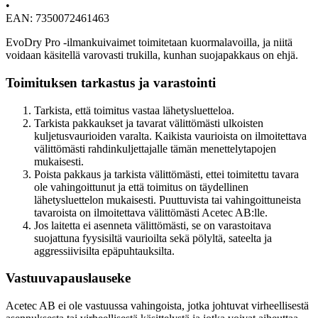
•
EAN: 7350072461463
EvoDry Pro -ilmankuivaimet toimitetaan kuormalavoilla, ja niitä
voidaan käsitellä varovasti trukilla, kunhan suojapakkaus on ehjä.
Toimituksen tarkastus ja varastointi
Tarkista, että toimitus vastaa lähetysluetteloa.
Tarkista pakkaukset ja tavarat välittömästi ulkoisten
kuljetusvaurioiden varalta. Kaikista vaurioista on ilmoitettava
välittömästi rahdinkuljettajalle tämän menettelytapojen
mukaisesti.
Poista pakkaus ja tarkista välittömästi, ettei toimitettu tavara
ole vahingoittunut ja että toimitus on täydellinen
lähetysluettelon mukaisesti. Puuttuvista tai vahingoittuneista
tavaroista on ilmoitettava välittömästi Acetec AB:lle.
Jos laitetta ei asenneta välittömästi, se on varastoitava
suojattuna fyysisiltä vaurioilta sekä pölyltä, sateelta ja
aggressiivisilta epäpuhtauksilta.
Vastuuvapauslauseke
Acetec AB ei ole vastuussa vahingoista, jotka johtuvat virheellisestä