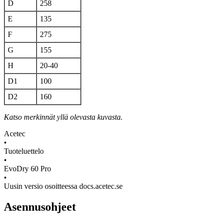
D
258
E
135
F
275
G
155
H
20-40
D1
100
D2
160
Katso merkinnät yllä olevasta kuvasta.
Acetec
•
Tuoteluettelo
•
EvoDry 60 Pro
•
Uusin versio osoitteessa docs.acetec.se
Asennusohjeet