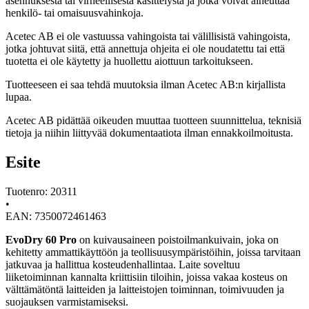
asennuksesta tai virheellisestä käsittelystä ja jotka voivat aiheuttaa
henkilö- tai omaisuusvahinkoja.
Acetec AB ei ole vastuussa vahingoista tai välillisistä vahingoista,
jotka johtuvat siitä, että annettuja ohjeita ei ole noudatettu tai että
tuotetta ei ole käytetty ja huollettu aiottuun tarkoitukseen.
Tuotteeseen ei saa tehdä muutoksia ilman Acetec AB:n kirjallista
lupaa.
Acetec AB pidättää oikeuden muuttaa tuotteen suunnittelua, teknisiä
tietoja ja niihin liittyvää dokumentaatiota ilman ennakkoilmoitusta.
Esite
Tuotenro: 20311
•
EAN: 7350072461463
EvoDry 60 Pro
on kuivausaineen poistoilmankuivain, joka on
kehitetty ammattikäyttöön ja teollisuusympäristöihin, joissa tarvitaan
jatkuvaa ja hallittua kosteudenhallintaa. Laite soveltuu
liiketoiminnan kannalta kriittisiin tiloihin, joissa vakaa kosteus on
välttämätöntä laitteiden ja laitteistojen toiminnan, toimivuuden ja
suojauksen varmistamiseksi.