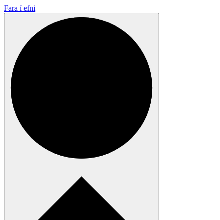
Fara í efni