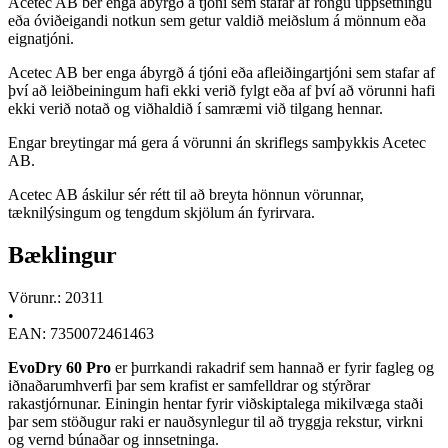
Acetec AB ber enga ábyrgð á tjóni sem stafar af röngu uppsetningu
eða óviðeigandi notkun sem getur valdið meiðslum á mönnum eða
eignatjóni.
Acetec AB ber enga ábyrgð á tjóni eða afleiðingartjóni sem stafar af
því að leiðbeiningum hafi ekki verið fylgt eða af því að vörunni hafi
ekki verið notað og viðhaldið í samræmi við tilgang hennar.
Engar breytingar má gera á vörunni án skriflegs samþykkis Acetec
AB.
Acetec AB áskilur sér rétt til að breyta hönnun vörunnar,
tæknilýsingum og tengdum skjölum án fyrirvara.
Bæklingur
Vörunr.: 20311
•
EAN: 7350072461463
EvoDry 60 Pro
er þurrkandi rakadrif sem hannað er fyrir fagleg og
iðnaðarumhverfi þar sem krafist er samfelldrar og stýrðrar
rakastjórnunar. Einingin hentar fyrir viðskiptalega mikilvæga staði
þar sem stöðugur raki er nauðsynlegur til að tryggja rekstur, virkni
og vernd búnaðar og innsetninga.