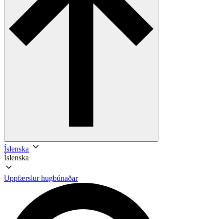
Íslenska
Íslenska
Uppfærslur hugbúnaðar