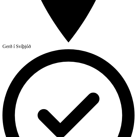
Gerð í Svíþjóð