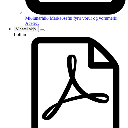
Miðlunarhlið
Markaðsefni fyrir vörur og vörumerki
Acetec.
Vinsæl skjöl
Loftun