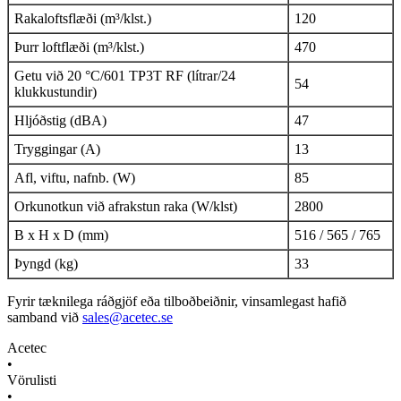
Rakaloftsflæði (m³/klst.)
120
Þurr loftflæði (m³/klst.)
470
Getu við 20 °C/601 TP3T RF (lítrar/24
54
klukkustundir)
Hljóðstig (dBA)
47
Tryggingar (A)
13
Afl, viftu, nafnb. (W)
85
Orkunotkun við afrakstun raka (W/klst)
2800
B x H x D (mm)
516 / 565 / 765
Þyngd (kg)
33
Fyrir tæknilega ráðgjöf eða tilboðbeiðnir, vinsamlegast hafið
samband við
sales@acetec.se
Acetec
•
Vörulisti
•