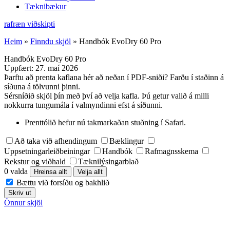
Tæknibækur
rafræn viðskipti
Heim
»
Finndu skjöl
»
Handbók EvoDry 60 Pro
Handbók EvoDry 60 Pro
Uppfært:
27. maí 2026
Þarftu að prenta kaflana hér að neðan í PDF-sniði? Farðu í staðinn á
síðuna á tölvunni þinni.
Sérsníðið skjöl þín með því að velja kafla. Þú getur valið á milli
nokkurra tungumála í valmyndinni efst á síðunni.
Prenttólið hefur nú takmarkaðan stuðning í Safari.
Að taka við afhendingum
Bæklingur
Uppsetningarleiðbeiningar
Handbók
Rafmagnsskema
Rekstur og viðhald
Tæknilýsingarblað
0 valda
Hreinsa allt
Velja allt
Bættu við forsíðu og bakhlið
Skriv ut
Önnur skjöl