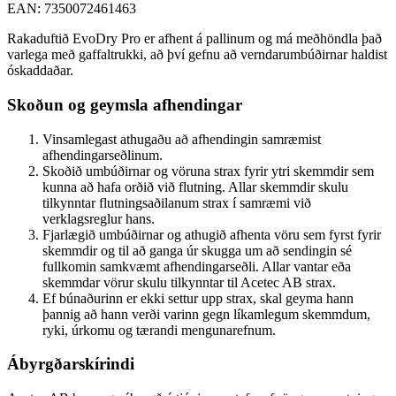
EAN: 7350072461463
Rakaduftið EvoDry Pro er afhent á pallinum og má meðhöndla það
varlega með gaffaltrukki, að því gefnu að verndarumbúðirnar haldist
óskaddaðar.
Skoðun og geymsla afhendingar
Vinsamlegast athugaðu að afhendingin samræmist
afhendingarseðlinum.
Skoðið umbúðirnar og vöruna strax fyrir ytri skemmdir sem
kunna að hafa orðið við flutning. Allar skemmdir skulu
tilkynntar flutningsaðilanum strax í samræmi við
verklagsreglur hans.
Fjarlægið umbúðirnar og athugið afhenta vöru sem fyrst fyrir
skemmdir og til að ganga úr skugga um að sendingin sé
fullkomin samkvæmt afhendingarseðli. Allar vantar eða
skemmdar vörur skulu tilkynntar til Acetec AB strax.
Ef búnaðurinn er ekki settur upp strax, skal geyma hann
þannig að hann verði varinn gegn líkamlegum skemmdum,
ryki, úrkomu og tærandi mengunarefnum.
Ábyrgðarskírindi