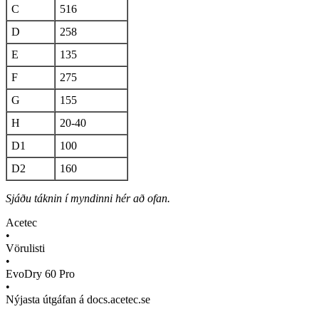
C
516
D
258
E
135
F
275
G
155
H
20-40
D1
100
D2
160
Sjáðu táknin í myndinni hér að ofan.
Acetec
•
Vörulisti
•
EvoDry 60 Pro
•
Nýjasta útgáfan á docs.acetec.se