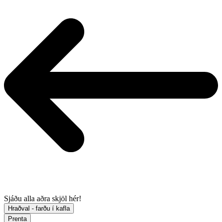
Sjáðu alla aðra skjöl hér!
Hraðval - farðu í kafla
Prenta