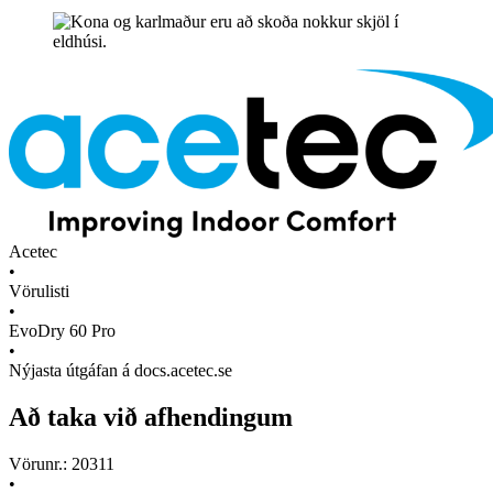
Acetec
•
Vörulisti
•
EvoDry 60 Pro
•
Nýjasta útgáfan á docs.acetec.se
Að taka við afhendingum
Vörunr.: 20311
•