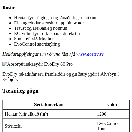
Kostir
Hentar fyrir faglegar og iðnaðarlegar notkunir
Einangreindur sænskur upptöku-rotor
Traust og áreiðanleg hönnun
EC-viftur fyrir orkusparandi rekstur
Samhæft við Modbus
EvoControl snertistýring
Heildarupplýsingar um vöruna fást hjá
www.acetec.se
EvoDry rakadrifar eru framleiddir og gæðatryggðir í Älvsbyn í
Svíþjóð.
Tæknileg gögn
Sértakmörkun
Gildi
Hentar fyrir allt að (m³)
1200
EvoControl
Stýritæki
Touch