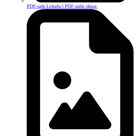
PDF-safn
Leitaðu í PDF-safni okkar.