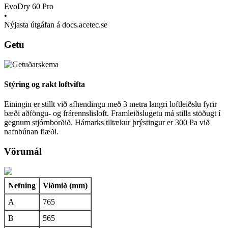
EvoDry 60 Pro
•
Nýjasta útgáfan á docs.acetec.se
Getu
Stýring og rakt loftvifta
Einingin er stillt við afhendingu með 3 metra langri loftleiðslu fyrir
bæði aðföngu- og frárennslisloft. Framleiðslugetu má stilla stöðugt í
gegnum stjórnborðið. Hámarks tiltækur þrýstingur er 300 Pa við
nafnbúnan flæði.
Vörumál
Nefning
Viðmið (mm)
A
765
B
565