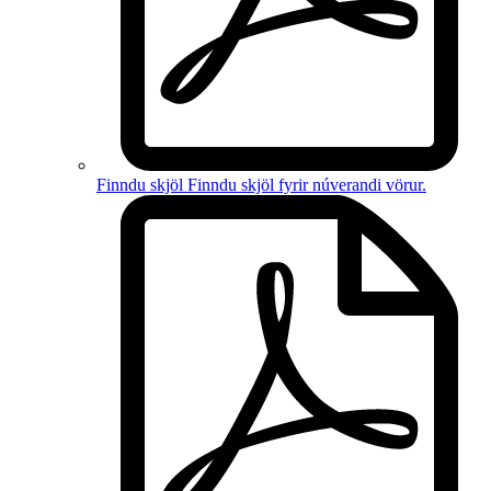
Finndu skjöl
Finndu skjöl fyrir
núverandi vörur
.