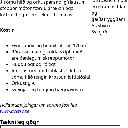
loftræstieiningar
á sömu hlið og orkusparandi gírlausum
eru framleiddar
stepper-mótor færðu áreiðanlega
og
loftræstingu sem tekur lítinn pláss.
gæðatryggðar í
Älvsbyn í
Kostir
Svíþjóð.
Fyrir íbúðir og heimili allt að 120 m²
Rótarvarma- og kulda-skipti með
áreiðanlegum skreppumótor
Huggulegt og rólegt
Innblásturs- og fráblástursloft á
sömu hlið (engin krossun loftleiðsla)
Orkustig A
Sveigjanleg tenging hægri/vinstri
Heildarupplýsingar um vöruna fást hjá
www.acetec.se
Tæknileg gögn