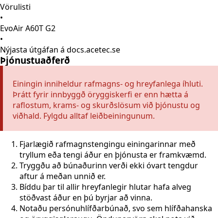
Vörulisti
•
EvoAir A60T G2
•
Nýjasta útgáfan á docs.acetec.se
Þjónustuaðferð
Einingin inniheldur rafmagns- og hreyfanlega íhluti.
Þrátt fyrir innbyggð öryggiskerfi er enn hætta á
raflostum, krams- og skurðslösum við þjónustu og
viðhald. Fylgdu alltaf leiðbeiningunum.
Fjarlægið rafmagnstengingu einingarinnar með
tryllum eða tengi áður en þjónusta er framkvæmd.
Tryggðu að búnaðurinn verði ekki óvart tengdur
aftur á meðan unnið er.
Bíddu þar til allir hreyfanlegir hlutar hafa alveg
stöðvast áður en þú byrjar að vinna.
Notaðu persónuhlífðarbúnað, svo sem hlífðahanska