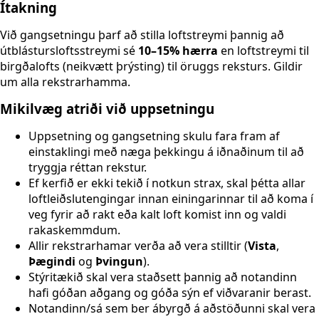
Ítakning
Við gangsetningu þarf að stilla loftstreymi þannig að
útblástursloftsstreymi sé
10–15% hærra
en loftstreymi til
birgðalofts (neikvætt þrýsting) til öruggs reksturs. Gildir
um alla rekstrarhamma.
Mikilvæg atriði við uppsetningu
Uppsetning og gangsetning skulu fara fram af
einstaklingi með næga þekkingu á iðnaðinum til að
tryggja réttan rekstur.
Ef kerfið er ekki tekið í notkun strax, skal þétta allar
loftleiðslutengingar innan einingarinnar til að koma í
veg fyrir að rakt eða kalt loft komist inn og valdi
rakaskemmdum.
Allir rekstrarhamar verða að vera stilltir (
Vista
,
Þægindi
og
Þvingun
).
Stýritækið skal vera staðsett þannig að notandinn
hafi góðan aðgang og góða sýn ef viðvaranir berast.
Notandinn/sá sem ber ábyrgð á aðstöðunni skal vera