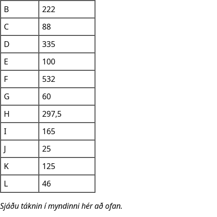
B
222
C
88
D
335
E
100
F
532
G
60
H
297,5
I
165
J
25
K
125
L
46
Sjáðu táknin í myndinni hér að ofan.