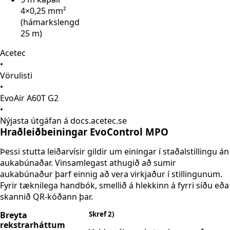
4×0,25 mm²
(hámarkslengd
25 m)
Acetec
•
Vörulisti
•
EvoAir A60T G2
•
Nýjasta útgáfan á docs.acetec.se
Hraðleiðbeiningar EvoControl MPO
Þessi stutta leiðarvísir gildir um einingar í staðalstillingu án
aukabúnaðar. Vinsamlegast athugið að sumir
aukabúnaður þarf einnig að vera virkjaður í stillingunum.
Fyrir tæknilega handbók, smellið á hlekkinn á fyrri síðu eða
skannið QR-kóðann þar.
Breyta
Skref 2)
rekstrarháttum