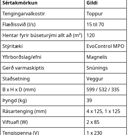
Sértakmörkun
Gildi
Tengingarvalkostir
Toppur
Flæðissvið (l/s)
15 til 70
Hentar fyrir búseturými allt að (m²)
120
Stýritæki
EvoControl MPO
Yfirborðslag/efni
Magnelis
Gerð varmaskiptis
Snúnings
Staðsetning
Veggur
B x H x D (mm)
599 / 532 / 335
Þyngd (kg)
39
Rásartenging (mm)
4 x 125, 1 x 125
Viftuafl (W)
2 x 85
Tengispenna (V)
1 x 230