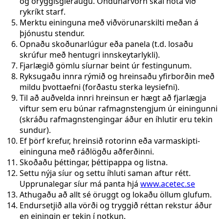
og öryggisgleraugu. Öndunarvörn skal nota við
rykríkt starf.
Merktu eininguna með viðvörunarskilti meðan á
þjónustu stendur.
Opnaðu skoðunarlúgur eða panela (t.d. losaðu
skrúfur með hentugri innskeytarlykli).
Fjarlægið gömlu síurnar beint úr festingunum.
Ryksugaðu innra rýmið og hreinsaðu yfirborðin með
mildu þvottaefni (forðastu sterka leysiefni).
Til að auðvelda innri hreinsun er hægt að fjarlægja
viftur sem eru búnar rafmagnstengjum úr einingunni
(skráðu rafmagnstengingar áður en íhlutir eru tekin
sundur).
Ef þörf krefur, hreinsið rotorinn eða varmaskipti-
eininguna með ráðlögðu aðferðinni.
Skoðaðu þéttingar, þéttipappa og listna.
Settu nýja síur og settu íhluti saman aftur rétt.
Upprunalegar síur má panta hjá
www.acetec.se
Athugaðu að allt sé öruggt og lokaðu öllum glufum.
Endursetjið alla vörði og tryggið réttan rekstur áður
en einingin er tekin í notkun.