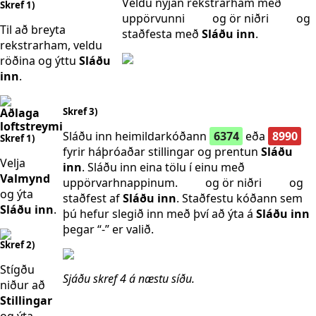
Veldu nýjan rekstrarham með
Skref 1)
uppörvunni
og ör niðri
og
Til að breyta
staðfesta með
Sláðu inn
.
rekstrarham, veldu
röðina og ýttu
Sláðu
inn
.
Aðlaga
Skref 3)
loftstreymi
Sláðu inn heimildarkóðann
6374
eða
8990
Skref 1)
fyrir háþróaðar stillingar og prentun
Sláðu
Velja
inn
. Sláðu inn eina tölu í einu með
Valmynd
uppörvarhnappinum.
og ör niðri
og
og ýta
staðfest af
Sláðu inn
. Staðfestu kóðann sem
Sláðu inn
.
þú hefur slegið inn með því að ýta á
Sláðu inn
þegar “-” er valið.
Skref 2)
Stígðu
Sjáðu skref 4 á næstu síðu.
niður að
Stillingar