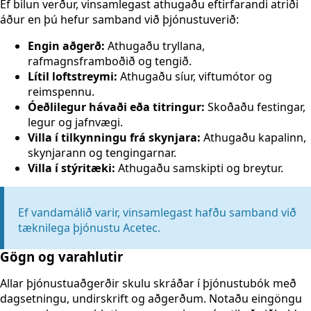
Ef bilun verður, vinsamlegast athugaðu eftirfarandi atriði
áður en þú hefur samband við þjónustuverið:
Engin aðgerð:
Athugaðu tryllana,
rafmagnsframboðið og tengið.
Lítil loftstreymi:
Athugaðu síur, viftumótor og
reimspennu.
Óeðlilegur hávaði eða titringur:
Skoðaðu festingar,
legur og jafnvægi.
Villa í tilkynningu frá skynjara:
Athugaðu kapalinn,
skynjarann og tengingarnar.
Villa í stýritæki:
Athugaðu samskipti og breytur.
Ef vandamálið varir, vinsamlegast hafðu samband við
tæknilega þjónustu Acetec.
Gögn og varahlutir
Allar þjónustuaðgerðir skulu skráðar í þjónustubók með
dagsetningu, undirskrift og aðgerðum. Notaðu eingöngu