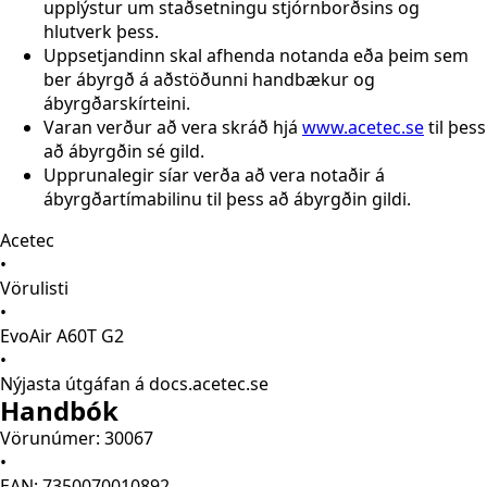
upplýstur um staðsetningu stjórnborðsins og
hlutverk þess.
Uppsetjandinn skal afhenda notanda eða þeim sem
ber ábyrgð á aðstöðunni handbækur og
ábyrgðarskírteini.
Varan verður að vera skráð hjá
www.acetec.se
til þess
að ábyrgðin sé gild.
Upprunalegir síar verða að vera notaðir á
ábyrgðartímabilinu til þess að ábyrgðin gildi.
Acetec
•
Vörulisti
•
EvoAir A60T G2
•
Nýjasta útgáfan á docs.acetec.se
Handbók
Vörunúmer: 30067
•
EAN: 7350070010892