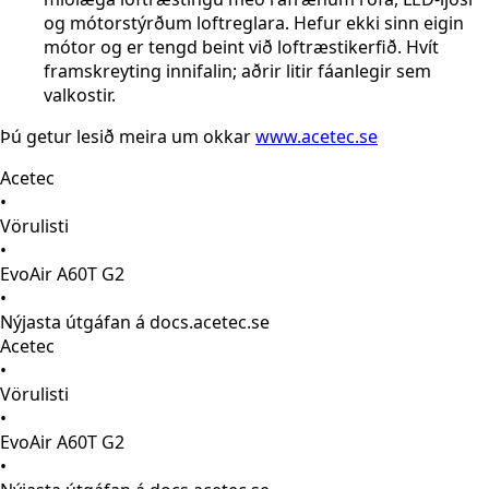
og mótorstýrðum loftreglara. Hefur ekki sinn eigin
mótor og er tengd beint við loftræstikerfið. Hvít
framskreyting innifalin; aðrir litir fáanlegir sem
valkostir.
Þú getur lesið meira um okkar
www.acetec.se
Acetec
•
Vörulisti
•
EvoAir A60T G2
•
Nýjasta útgáfan á docs.acetec.se
Acetec
•
Vörulisti
•
EvoAir A60T G2
•