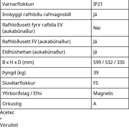
Varnarflokkun
IP21
Innbyggt rafhlöðu rafmagnsbíll
Já
Rafhlöðusett fyrir rafbíla EV
Nei
(aukabúnaður)
Rafhlöðusett FV (aukabúnaður)
Já
Eldhúshettan (aukabúnaður)
Já
B x H x D (mm)
599 / 532 / 335
Þyngd (kg)
39
Síuvélarflokkur
F5
Yfirborðslag / Efni
Magnelis
Orkustig
A
Acetec
•
Vörulisti