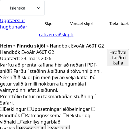
Fara
Íslenska
í
Svenska
efni
Uppfærslur
Skjöl
Vinsæl skjöl
Tæknibæk
hugbúnaðar
English (UK)
rafræn viðskipti
Deutsch
Heim
»
Finndu skjöl
»
Handbók EvoAir A60T G2
Dansk
Handbók EvoAir A60T G2
Hraðval
Norsk bokmål
- farðu í
Uppfært:
23. mars 2026
kafla
Þarftu að prenta kaflana hér að neðan í PDF-
Suomi
sniði? Farðu í staðinn á síðuna á tölvunni þinni.
Eesti
Sérsníðið skjöl þín með því að velja kafla. Þú
getur valið á milli nokkurra tungumála í
Latviešu valoda
valmyndinni efst á síðunni.
Lietuvių kalba
Prenttólið hefur nú takmarkaðan stuðning í
Safari.
Bæklingur
Uppsetningarleiðbeiningar
Handbók
Rafmagnsskema
Rekstur og
viðhald
Tæknilýsingarblað
0 valda
Hreinsa allt
Velja allt