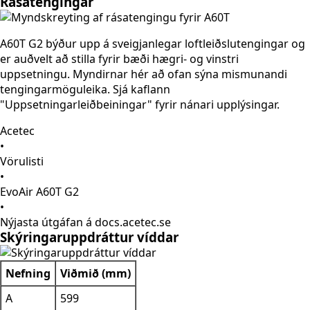
Rásatengingar
A60T G2 býður upp á sveigjanlegar loftleiðslutengingar og
er auðvelt að stilla fyrir bæði hægri- og vinstri
uppsetningu. Myndirnar hér að ofan sýna mismunandi
tengingarmöguleika. Sjá kaflann
"Uppsetningarleiðbeiningar" fyrir nánari upplýsingar.
Acetec
•
Vörulisti
•
EvoAir A60T G2
•
Nýjasta útgáfan á docs.acetec.se
Skýringaruppdráttur víddar
Nefning
Viðmið (mm)
A
599