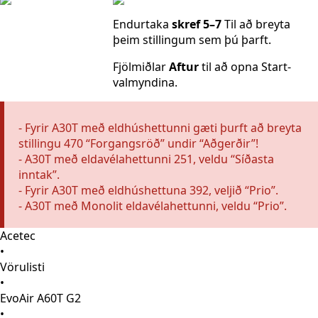
Endurtaka
skref 5–7
Til að breyta
þeim stillingum sem þú þarft.
Fjölmiðlar
Aftur
til að opna Start-
valmyndina.
- Fyrir A30T með eldhúshettunni gæti þurft að breyta
stillingu 470 “Forgangsröð” undir “Aðgerðir”!
- A30T með eldavélahettunni 251, veldu “Síðasta
inntak”.
- Fyrir A30T með eldhúshettuna 392, veljið “Prio”.
- A30T með Monolit eldavélahettunni, veldu “Prio”.
Acetec
•
Vörulisti
•
EvoAir A60T G2
•