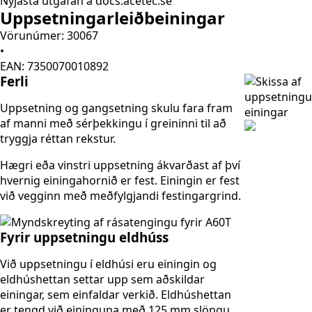
Nýjasta útgáfan á docs.acetec.se
Uppsetningarleiðbeiningar
Vörunúmer: 30067
•
EAN: 7350070010892
Ferli
Uppsetning og gangsetning skulu fara fram
af manni með sérþekkingu í greininni til að
tryggja réttan rekstur.
Hægri eða vinstri uppsetning ákvarðast af því
hvernig einingahornið er fest. Einingin er fest
við vegginn með meðfylgjandi festingargrind.
Fyrir uppsetningu eldhúss
Við uppsetningu í eldhúsi eru einingin og
eldhúshettan settar upp sem aðskildar
einingar, sem einfaldar verkið. Eldhúshettan
er tengd við eininguna með 125 mm slöngu