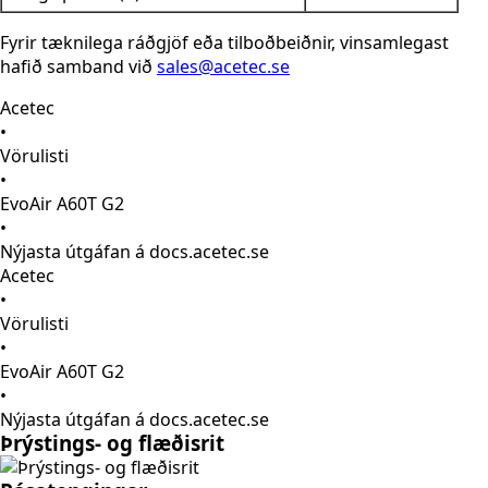
Fyrir tæknilega ráðgjöf eða tilboðbeiðnir, vinsamlegast
hafið samband við
sales@acetec.se
Acetec
•
Vörulisti
•
EvoAir A60T G2
•
Nýjasta útgáfan á docs.acetec.se
Acetec
•
Vörulisti
•
EvoAir A60T G2
•
Nýjasta útgáfan á docs.acetec.se
Þrýstings- og flæðisrit