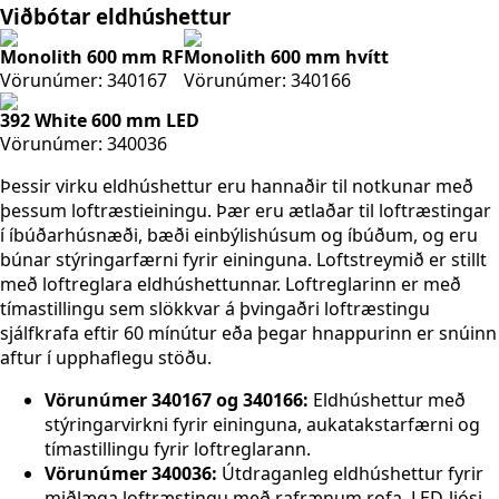
Viðbótar eldhúshettur
Monolith 600 mm RF
Monolith 600 mm hvítt
Vörunúmer:
340167
Vörunúmer:
340166
392 White 600 mm LED
Vörunúmer:
340036
Þessir virku eldhúshettur eru hannaðir til notkunar með
þessum loftræstieiningu. Þær eru ætlaðar til loftræstingar
í íbúðarhúsnæði, bæði einbýlishúsum og íbúðum, og eru
búnar stýringarfærni fyrir eininguna. Loftstreymið er stillt
með loftreglara eldhúshettunnar. Loftreglarinn er með
tímastillingu sem slökkvar á þvingaðri loftræstingu
sjálfkrafa eftir 60 mínútur eða þegar hnappurinn er snúinn
aftur í upphaflegu stöðu.
Vörunúmer 340167 og 340166:
Eldhúshettur með
stýringarvirkni fyrir eininguna, aukatakstarfærni og
tímastillingu fyrir loftreglarann.
Vörunúmer 340036:
Útdraganleg eldhúshettur fyrir
miðlæga loftræstingu með rafrænum rofa, LED-ljósi