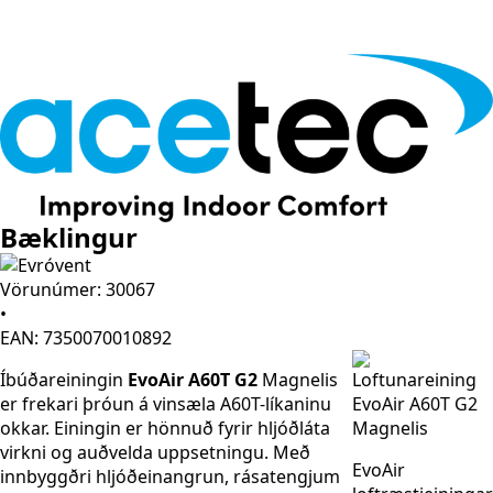
Bæklingur
Vörunúmer: 30067
•
EAN: 7350070010892
Íbúðareiningin
EvoAir A60T G2
Magnelis
er frekari þróun á vinsæla A60T-líkaninu
okkar. Einingin er hönnuð fyrir hljóðláta
virkni og auðvelda uppsetningu. Með
EvoAir
innbyggðri hljóðeinangrun, rásatengjum