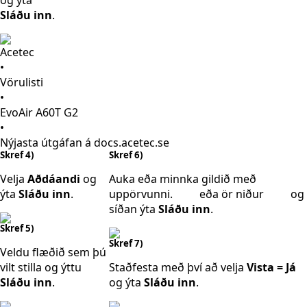
og ýta
Sláðu inn
.
Acetec
•
Vörulisti
•
EvoAir A60T G2
•
Nýjasta útgáfan á docs.acetec.se
Skref 4)
Skref 6)
Velja
Aðdáandi
og
Auka eða minnka gildið með
ýta
Sláðu inn
.
uppörvunni.
eða ör niður
og
síðan ýta
Sláðu inn
.
Skref 5)
Skref 7)
Veldu flæðið sem þú
vilt stilla og ýttu
Staðfesta með því að velja
Vista = Já
Sláðu inn
.
og ýta
Sláðu inn
.