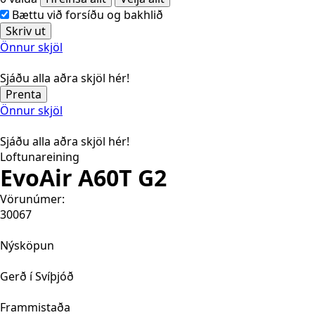
Bættu við forsíðu og bakhlið
Skriv ut
Önnur skjöl
Sjáðu alla aðra skjöl hér!
Prenta
Önnur skjöl
Sjáðu alla aðra skjöl hér!
Loftunareining
EvoAir A60T G2
Vörunúmer:
30067
Nýsköpun
Gerð í Svíþjóð
Frammistaða