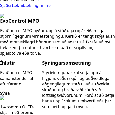
Sjáðu tæknibæklinginn hér!
EvoControl MPO
EvoControl MPO býður upp á stöðuga og áreiðanlega
stjórn í gegnum vírnetstengingu. Kerfið er tengt skýjalausn
með móttækilegri hönnun sem aðlagast sjálfkrafa að því
tæki sem þú notar – hvort sem það er snjallsími,
spjaldtölva eða tölva.
Íhlutir
Sýningarsamsetning
EvoControl MPO
Stýrieininguna skal setja upp á
samanstendur af
hlýjum, veðurskjóli og auðveldlega
eftirfarandi:
aðgengilegum stað til að auðvelda
skoðun og hraða viðbrögð við
Sýna
loftslagsviðvörunum. Forðist að setja
hana upp í rökum umhverfi eða þar
sem þétting gæti myndast.
1,4 tommu OLED-
skjár með þremur