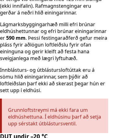
(ekki innifalin). Rafmagnstengingar eru
gerðar á neðri hlið einingarinnar.
Lágmarksbyggingarhæð milli efri brúnar
eldhúshettunnar og efri brúnar einingarinnar
er
590 mm
. Þessi festingaraðferð gefur meira
pláss fyrir aðlögun loftleiðslu fyrir ofan
eininguna og gerir kleift að festa hana
sveigjanlega með lægri lyftuhæð.
Innblásturs- og útblástursloftúttak eru á
sömu hlið einingarinnar, sem þýðir að
loftleiðslan þarf ekki að skerast þegar hún er
sett upp í eldhúsi.
Grunnloftstreymi má ekki fara um
eldhúshettuna. Í eldhúsinu þarf að setja
upp sérstakt útblástursventil.
DUT undir –20 °C