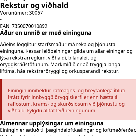
Rekstur og viðhald
Vörunúmer: 30067
•
EAN: 7350070010892
Áður en unnið er með eininguna
Aðeins löggiltur starfsmaður má reka og þjónusta
eininguna. Þessar leiðbeiningar gilda um allar einingar og
lýsa rekstrarreglum, viðhaldi, bilanaleit og
öryggisráðstöfunum. Markmiðið er að tryggja langa
líftíma, háa rekstraröryggi og orkusparandi rekstur.
Einingin inniheldur rafmagns- og hreyfanlega íhluti.
Þrátt fyrir innbyggð öryggiskerfi er enn hætta á
raflostum, krams- og skurðslösum við þjónustu og
viðhald. Fylgdu alltaf leiðbeiningunum.
Almennar upplýsingar um eininguna
Einingin er ætluð til þægindaloftkælingar og loftmeðferðar.