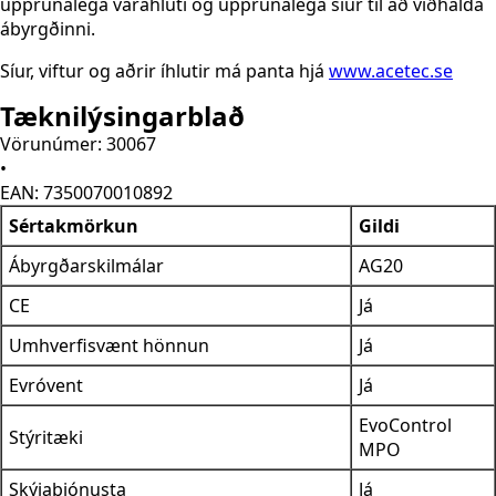
upprunalega varahluti og upprunalega síur til að viðhalda
ábyrgðinni.
Síur, viftur og aðrir íhlutir má panta hjá
www.acetec.se
Tæknilýsingarblað
Vörunúmer: 30067
•
EAN: 7350070010892
Sértakmörkun
Gildi
Ábyrgðarskilmálar
AG20
CE
Já
Umhverfisvænt hönnun
Já
Evróvent
Já
EvoControl
Stýritæki
MPO
Skýjaþjónusta
Já