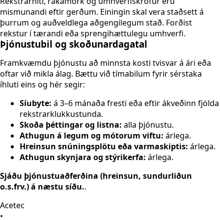
Rekstrarhiti, raka­mörk og umhverfiskröfur eru
mismunandi eftir gerðum. Einingin skal vera staðsett á
þurrum og auðveldlega aðgengilegum stað. Forðist
rekstur í tærandi eða sprengihættulegu umhverfi.
Þjónustubil og skoðunardagatal
Framkvæmdu þjónustu að minnsta kosti tvisvar á ári eða
oftar við mikla álag. Bættu við tímabilum fyrir sérstaka
íhluti eins og hér segir:
Síubyte:
á 3–6 mánaða fresti eða eftir ákveðinn fjölda
rekstrarklukkustunda.
Skoða þéttingar og listna:
alla þjónustu.
Athugun á legum og mótorum viftu:
árlega.
Hreinsun snúningsplötu eða varmaskiptis:
árlega.
Athugun skynjara og stýrikerfa:
árlega.
Sjáðu þjónustuaðferðina (hreinsun, sundurliðun
o.s.frv.) á næstu síðu.
.
Acetec
•