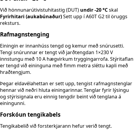
Við hönnunarútivistuhitastig (DUT)
undir -20 °C
skal
Fyrirhitari (aukabúnaður)
Sett upp í A60T G2 til öruggs
reksturs.
Rafmagnstenging
Einingin er innanhúss tengd og kemur með snúrusetti.
Tengi snúrunnar er tengt við jarðtengdan 1×230 V
innstungu með 10 A hægvirkum tryggingarrofa. Stýritaflan
er tengd við eininguna með fimm metra sléttu kapli með
hraðtengjum.
Þegar eldavélahettan er sett upp, tengist rafmagnstenglar
hennar við neðri hluta einingarinnar. Tenglar fyrir lýsingu
og stýrisignala eru einnig tengdir beint við tenglana á
einingunni.
Forskóun tengikabels
Tengikabelið við forsterkjarann hefur verið tengt.