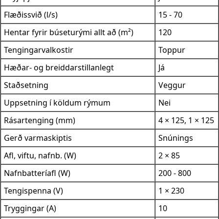
Flæðissvið (l/s)
15 - 70
Hentar fyrir búseturými allt að (m²)
120
Tengingarvalkostir
Toppur
Hæðar- og breiddarstillanlegt
Já
Staðsetning
Veggur
Uppsetning í köldum rýmum
Nei
Rásartenging (mm)
4 × 125, 1 × 125
Gerð varmaskiptis
Snúnings
Afl, viftu, nafnb. (W)
2 × 85
Nafnbatteríafl (W)
200 - 800
Tengispenna (V)
1 × 230
Tryggingar (A)
10