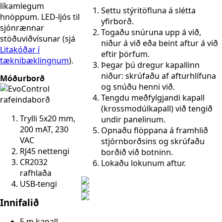
líkamlegum
Settu stýritöfluna á slétta
hnöppum. LED-ljós til
yfirborð.
sjónrænnar
Togaðu snúruna upp á við,
stöðuviðvísunar (sjá
niður á við eða beint aftur á við
Litakóðar í
eftir þörfum.
tæknibæklingnum
).
Þegar þú dregur kapallinn
niður: skrúfaðu af afturhlífuna
Móðurborð
og snúðu henni við.
Tengdu meðfylgjandi kapall
(krossmodúlkapall) við tengið
Trylli 5x20 mm,
undir panelinum.
200 mAT, 230
Opnaðu flöppana á framhlið
VAC
stjórnborðsins og skrúfaðu
RJ45 nettengi
borðið við botninn.
CR2032
Lokaðu lokunum aftur.
rafhlaða
USB-tengi
Innifalið
5 m kapall