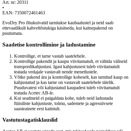
Art. nr: 20311
•
EAN: 7350072461463
EvoDry Pro õhukuivatid tarnitakse kaubaalustel ja neid saab
ettevaatlikult kahveltõstukiga käsitseda, kui kaitsepakend on
puutumata.
Saadetise kontrollimine ja ladustamine
Kontrollige, et tarne vastab saatelehele.
Kontrollige pakendit ja kaupu viivitamatult, et vältida väliseid
transpordikahjustusi. Igast kahjustusest tuleb viivitamatult
teatada vedajale vastavalt nende menetlustele.
Võtke pakend ära ja kontrollige koheselt, kas tarnitud kaup on
kahjustatud ja kas tarne on vastavalt saatelehele täielik.
Puuduvatest või kahjustatud kaupadest tuleb viivitamatult
teatada Acetec AB-le.
Kui seadmeid ei paigaldata kohe, tuleb neid ladustada
füüsiliste kahjustuste, tolmu, sademete ja agressiivsete
saasteainete eest kaitstult.
Vastutustagatisklauslid