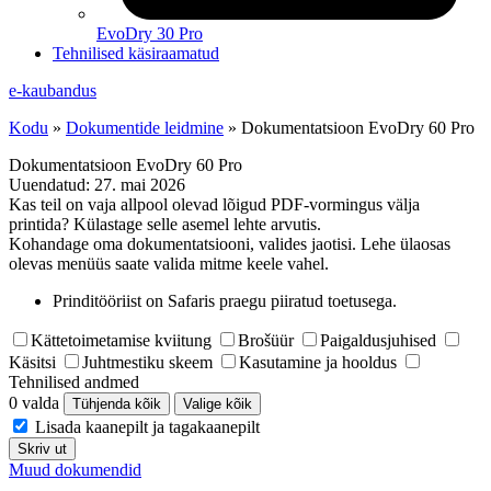
EvoDry 30 Pro
Tehnilised käsiraamatud
e-kaubandus
Kodu
»
Dokumentide leidmine
»
Dokumentatsioon EvoDry 60 Pro
Dokumentatsioon EvoDry 60 Pro
Uuendatud:
27. mai 2026
Kas teil on vaja allpool olevad lõigud PDF-vormingus välja
printida? Külastage selle asemel lehte arvutis.
Kohandage oma dokumentatsiooni, valides jaotisi. Lehe ülaosas
olevas menüüs saate valida mitme keele vahel.
Prinditööriist on Safaris praegu piiratud toetusega.
Kättetoimetamise kviitung
Brošüür
Paigaldusjuhised
Käsitsi
Juhtmestiku skeem
Kasutamine ja hooldus
Tehnilised andmed
0 valda
Tühjenda kõik
Valige kõik
Lisada kaanepilt ja tagakaanepilt
Skriv ut
Muud dokumendid