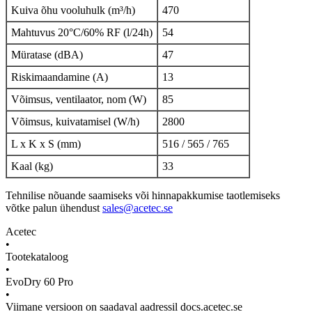
Kuiva õhu vooluhulk (m³/h)
470
Mahtuvus 20°C/60% RF (l/24h)
54
Müratase (dBA)
47
Riskimaandamine (A)
13
Võimsus, ventilaator, nom (W)
85
Võimsus, kuivatamisel (W/h)
2800
L x K x S (mm)
516 / 565 / 765
Kaal (kg)
33
Tehnilise nõuande saamiseks või hinnapakkumise taotlemiseks
võtke palun ühendust
sales@acetec.se
Acetec
•
Tootekataloog
•
EvoDry 60 Pro
•
Viimane versioon on saadaval aadressil docs.acetec.se