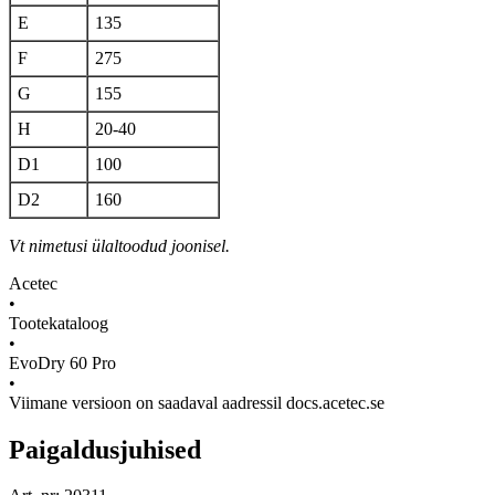
E
135
F
275
G
155
H
20-40
D1
100
D2
160
Vt nimetusi ülaltoodud joonisel.
Acetec
•
Tootekataloog
•
EvoDry 60 Pro
•
Viimane versioon on saadaval aadressil docs.acetec.se
Paigaldusjuhised