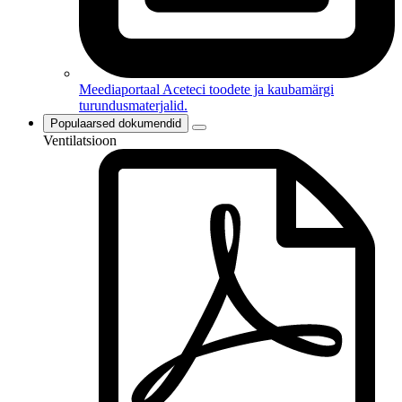
Meediaportaal
Aceteci toodete ja kaubamärgi
turundusmaterjalid.
Populaarsed dokumendid
Ventilatsioon