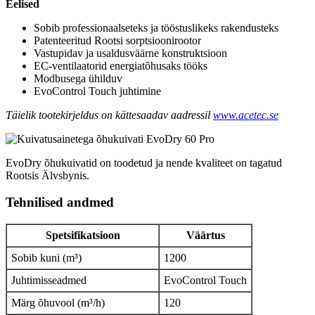
Eelised
Sobib professionaalseteks ja tööstuslikeks rakendusteks
Patenteeritud Rootsi sorptsioonirootor
Vastupidav ja usaldusväärne konstruktsioon
EC-ventilaatorid energiatõhusaks tööks
Modbusega ühilduv
EvoControl Touch juhtimine
Täielik tootekirjeldus on kättesaadav aadressil
www.acetec.se
EvoDry õhukuivatid on toodetud ja nende kvaliteet on tagatud
Rootsis Älvsbynis.
Tehnilised andmed
Spetsifikatsioon
Väärtus
Sobib kuni (m³)
1200
Juhtimisseadmed
EvoControl Touch
Märg õhuvool (m³/h)
120