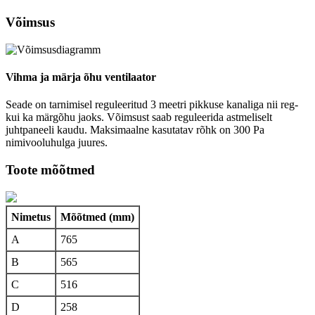
Võimsus
Vihma ja märja õhu ventilaator
Seade on tarnimisel reguleeritud 3 meetri pikkuse kanaliga nii reg-
kui ka märgõhu jaoks. Võimsust saab reguleerida astmeliselt
juhtpaneeli kaudu. Maksimaalne kasutatav rõhk on 300 Pa
nimivooluhulga juures.
Toote mõõtmed
Nimetus
Mõõtmed (mm)
A
765
B
565
C
516
D
258