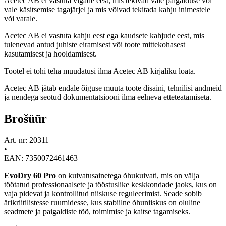
Acetec AB ei vastuta vigade eest, mis tekivad vale paigalduse või
vale käsitsemise tagajärjel ja mis võivad tekitada kahju inimestele
või varale.
Acetec AB ei vastuta kahju eest ega kaudsete kahjude eest, mis
tulenevad antud juhiste eiramisest või toote mittekohasest
kasutamisest ja hooldamisest.
Tootel ei tohi teha muudatusi ilma Acetec AB kirjaliku loata.
Acetec AB jätab endale õiguse muuta toote disaini, tehnilisi andmeid
ja nendega seotud dokumentatsiooni ilma eelneva etteteatamiseta.
Brošüür
Art. nr: 20311
•
EAN: 7350072461463
EvoDry 60 Pro
on kuivatusainetega õhukuivati, mis on välja
töötatud professionaalsete ja tööstuslike keskkondade jaoks, kus on
vaja pidevat ja kontrollitud niiskuse reguleerimist. Seade sobib
ärikriitilistesse ruumidesse, kus stabiilne õhuniiskus on oluline
seadmete ja paigaldiste töö, toimimise ja kaitse tagamiseks.