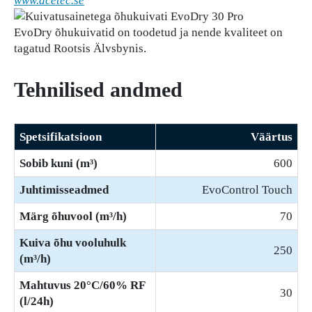
www.acetec.se
EvoDry õhukuivatid on toodetud ja nende kvaliteet on
tagatud Rootsis Älvsbynis.
Tehnilised andmed
Spetsifikatsioon
Väärtus
Sobib kuni (m³)
600
Juhtimisseadmed
EvoControl Touch
Märg õhuvool (m³/h)
70
Kuiva õhu vooluhulk
250
(m³/h)
Mahtuvus 20°C/60% RF
30
(l/24h)