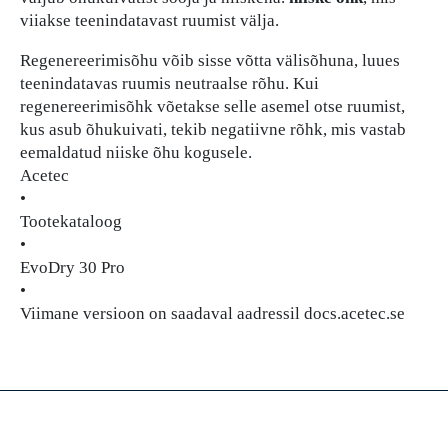
viiakse teenindatavast ruumist välja.
Regenereerimisõhu võib sisse võtta välisõhuna, luues
teenindatavas ruumis neutraalse rõhu. Kui
regenereerimisõhk võetakse selle asemel otse ruumist,
kus asub õhukuivati, tekib negatiivne rõhk, mis vastab
eemaldatud niiske õhu kogusele.
Acetec
•
Tootekataloog
•
EvoDry 30 Pro
•
Viimane versioon on saadaval aadressil docs.acetec.se