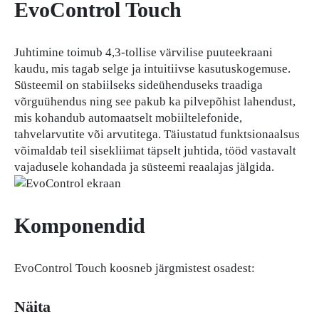
EvoControl Touch
Juhtimine toimub 4,3-tollise värvilise puuteekraani
kaudu, mis tagab selge ja intuitiivse kasutuskogemuse.
Süsteemil on stabiilseks sideühenduseks traadiga
võrguühendus ning see pakub ka pilvepõhist lahendust,
mis kohandub automaatselt mobiiltelefonide,
tahvelarvutite või arvutitega. Täiustatud funktsionaalsus
võimaldab teil sisekliimat täpselt juhtida, tööd vastavalt
vajadusele kohandada ja süsteemi reaalajas jälgida.
Komponendid
EvoControl Touch koosneb järgmistest osadest:
Näita