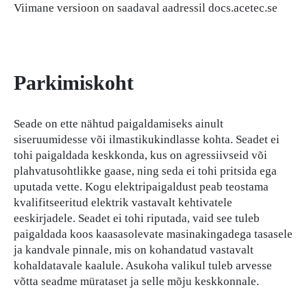
Viimane versioon on saadaval aadressil docs.acetec.se
Parkimiskoht
Seade on ette nähtud paigaldamiseks ainult
siseruumidesse või ilmastikukindlasse kohta. Seadet ei
tohi paigaldada keskkonda, kus on agressiivseid või
plahvatusohtlikke gaase, ning seda ei tohi pritsida ega
uputada vette. Kogu elektripaigaldust peab teostama
kvalifitseeritud elektrik vastavalt kehtivatele
eeskirjadele. Seadet ei tohi riputada, vaid see tuleb
paigaldada koos kaasasolevate masinakingadega tasasele
ja kandvale pinnale, mis on kohandatud vastavalt
kohaldatavale kaalule. Asukoha valikul tuleb arvesse
võtta seadme mürataset ja selle mõju keskkonnale.