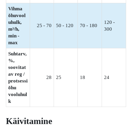
Vihma
õhuvool
uhulk,
120 -
25 - 70
50 - 120
70 - 180
m³/h,
300
min -
max
Suhtarv,
%,
soovitat
av reg /
28
25
18
24
protsessi
õhu
vooluhul
k
Käivitamine