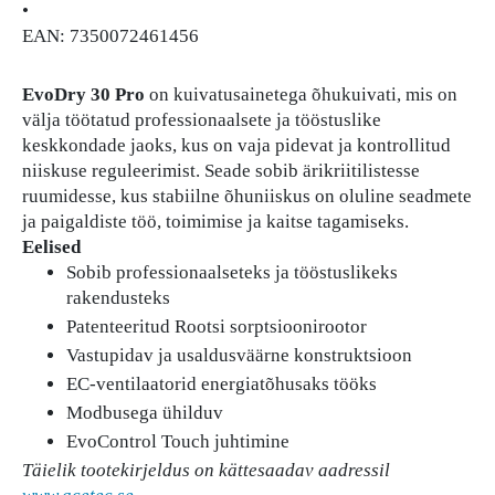
•
EAN: 7350072461456
EvoDry 30 Pro
on kuivatusainetega õhukuivati, mis on
välja töötatud professionaalsete ja tööstuslike
keskkondade jaoks, kus on vaja pidevat ja kontrollitud
niiskuse reguleerimist. Seade sobib ärikriitilistesse
ruumidesse, kus stabiilne õhuniiskus on oluline seadmete
ja paigaldiste töö, toimimise ja kaitse tagamiseks.
Eelised
Sobib professionaalseteks ja tööstuslikeks
rakendusteks
Patenteeritud Rootsi sorptsioonirootor
Vastupidav ja usaldusväärne konstruktsioon
EC-ventilaatorid energiatõhusaks tööks
Modbusega ühilduv
EvoControl Touch juhtimine
Täielik tootekirjeldus on kättesaadav aadressil