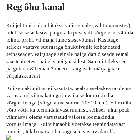
Reg õhu kanal
Kui juhtimisõhk juhitakse välisseinale (välitingimustes),
tuleb sisselaskeava paigutada piisavalt kõrgele, et vältida
tolmu, prahi, vihma ja lume sissevõtmist. Kasutage
selleks vastava suurusega õhukuivatile kohandatud
seinaseadet. Paigutage seinale paigaldatud seade eemal
saasteainetest, näiteks heitgaasidest. Samuti tuleks see
paigutada vähemalt 2 meetri kaugusele märja gaasi
väljalaskeavast.
Kui seinakinnitusi ei kasutata, peab sisselaskeava olema
varustatud vihmakattega ja väikese loomakindla
võrgusilmaga (võrgusilma suurus 10×10 mm). Vihmaõhu
võib võtta ka teenindatavast ruumist, sellisel juhul peab
vihmaava olema varustatud väikese loomakindla
võrgusilmaga. Kui vihmaõhk võetakse teenindatavast
ruumist, tekib märja õhu kogusele vastav alarõhk.