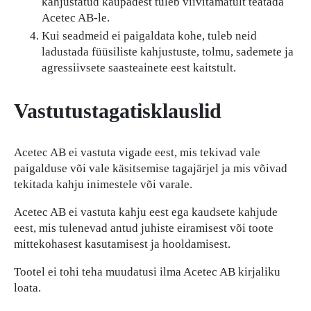
kahjustatud kaupadest tuleb viivitamatult teatada
Acetec AB-le.
Kui seadmeid ei paigaldata kohe, tuleb neid
ladustada füüsiliste kahjustuste, tolmu, sademete ja
agressiivsete saasteainete eest kaitstult.
Vastutustagatisklauslid
Acetec AB ei vastuta vigade eest, mis tekivad vale
paigalduse või vale käsitsemise tagajärjel ja mis võivad
tekitada kahju inimestele või varale.
Acetec AB ei vastuta kahju eest ega kaudsete kahjude
eest, mis tulenevad antud juhiste eiramisest või toote
mittekohasest kasutamisest ja hooldamisest.
Tootel ei tohi teha muudatusi ilma Acetec AB kirjaliku
loata.