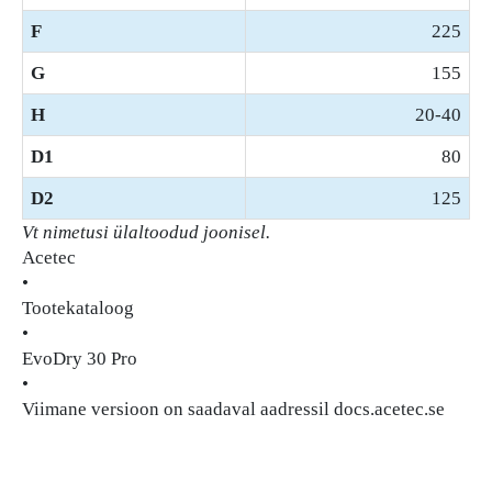
F
225
G
155
H
20-40
D1
80
D2
125
Vt nimetusi ülaltoodud joonisel.
Acetec
•
Tootekataloog
•
EvoDry 30 Pro
•
Viimane versioon on saadaval aadressil docs.acetec.se