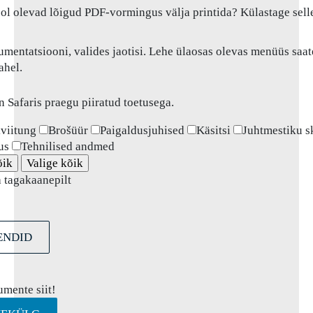
pool olevad lõigud PDF-vormingus välja printida? Külastage sell
ntatsiooni, valides jaotisi. Lehe ülaosas olevas menüüs saat
ahel.
on Safaris praegu piiratud toetusega.
viitung
Brošüür
Paigaldusjuhised
Käsitsi
Juhtmestiku 
us
Tehnilised andmed
õik
Valige kõik
a tagakaanepilt
ENDID
umente siit!