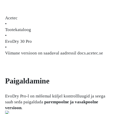
Acetec
•
Tootekataloog
•
EvoDry 30 Pro
•
Viimane versioon on saadaval aadressil docs.acetec.se
Paigaldamine
EvoDry Pro-l on mõlemal küljel kontrollluugid ja seega
saab seda paigaldada
parempoolne ja vasakpoolne
versioon
.