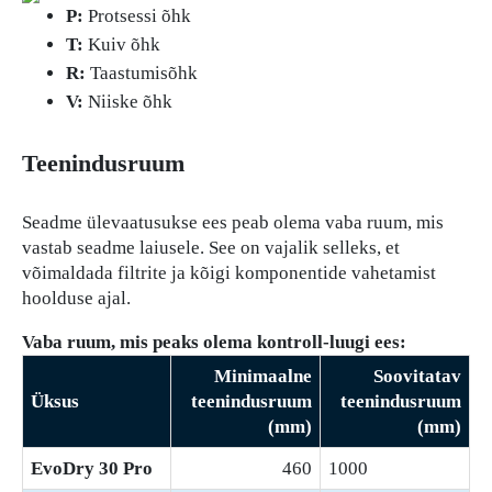
P:
Protsessi õhk
T:
Kuiv õhk
R:
Taastumisõhk
V:
Niiske õhk
Teenindusruum
Seadme ülevaatusukse ees peab olema vaba ruum, mis
vastab seadme laiusele. See on vajalik selleks, et
võimaldada filtrite ja kõigi komponentide vahetamist
hoolduse ajal.
Vaba ruum, mis peaks olema kontroll-luugi ees:
Minimaalne
Soovitatav
Üksus
teenindusruum
teenindusruum
(mm)
(mm)
EvoDry 30 Pro
460
1000