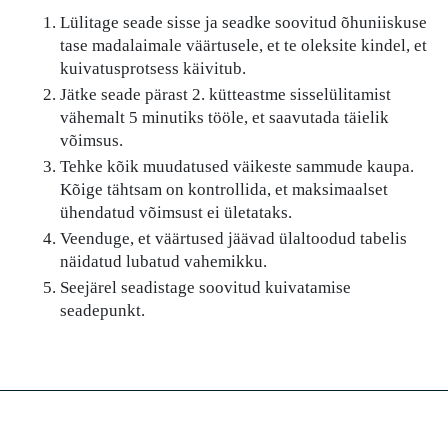
Lülitage seade sisse ja seadke soovitud õhuniiskuse
tase madalaimale väärtusele, et te oleksite kindel, et
kuivatusprotsess käivitub.
Jätke seade pärast 2. kütteastme sisselülitamist
vähemalt 5 minutiks tööle, et saavutada täielik
võimsus.
Tehke kõik muudatused väikeste sammude kaupa.
Kõige tähtsam on kontrollida, et maksimaalset
ühendatud võimsust ei ületataks.
Veenduge, et väärtused jäävad ülaltoodud tabelis
näidatud lubatud vahemikku.
Seejärel seadistage soovitud kuivatamise
seadepunkt.