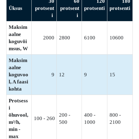
30
60
120
180
Üksus
protsent
protsent
protsenti
protsenti
i
i
Maksim
aalne
2000
2800
6100
10600
koguvõi
msus, W
Maksim
aalne
koguvoo
9
12
9
15
l, A faasi
kohta
Protsess
i
õhuvool,
200 -
400 -
800 -
100 - 260
m³/h,
500
1000
2100
min -
max