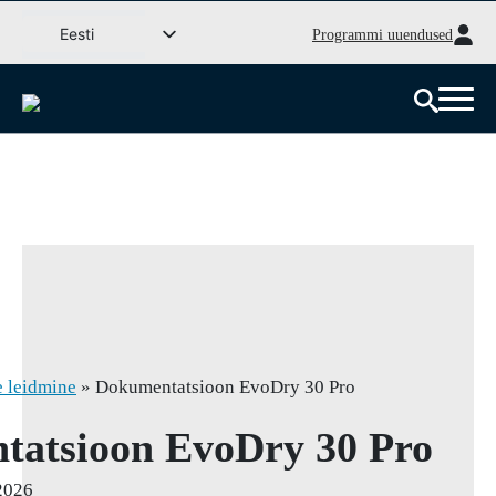
Mine
Eesti
Programmi uuendused
sisu
Svenska
juurde
English (UK)
Deutsch
Dansk
Norsk bokmål
Íslenska
Suomi
Latviešu valoda
Lietuvių kalba
 leidmine
»
Dokumentatsioon EvoDry 30 Pro
atsioon EvoDry 30 Pro
2026