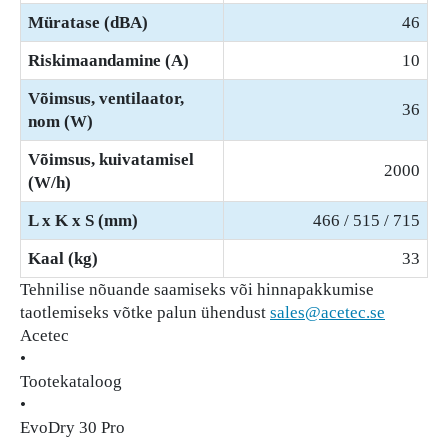
Müratase (dBA)
46
Riskimaandamine (A)
10
Võimsus, ventilaator,
36
nom (W)
Võimsus, kuivatamisel
2000
(W/h)
L x K x S (mm)
466 / 515 / 715
Kaal (kg)
33
Tehnilise nõuande saamiseks või hinnapakkumise
taotlemiseks võtke palun ühendust
sales@acetec.se
Acetec
•
Tootekataloog
•
EvoDry 30 Pro