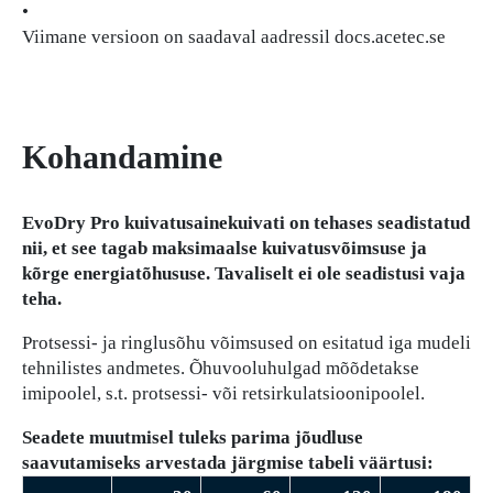
•
Viimane versioon on saadaval aadressil docs.acetec.se
Kohandamine
EvoDry Pro kuivatusainekuivati on tehases seadistatud
nii, et see tagab maksimaalse kuivatusvõimsuse ja
kõrge energiatõhususe. Tavaliselt ei ole seadistusi vaja
teha.
Protsessi- ja ringlusõhu võimsused on esitatud iga mudeli
tehnilistes andmetes. Õhuvooluhulgad mõõdetakse
imipoolel, s.t. protsessi- või retsirkulatsioonipoolel.
Seadete muutmisel tuleks parima jõudluse
saavutamiseks arvestada järgmise tabeli väärtusi: