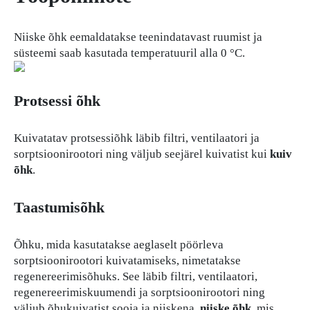
Niiske õhk eemaldatakse teenindatavast ruumist ja
süsteemi saab kasutada temperatuuril alla 0 °C.
Protsessi õhk
Kuivatatav protsessiõhk läbib filtri, ventilaatori ja
sorptsioonirootori ning väljub seejärel kuivatist kui
kuiv
õhk
.
Taastumisõhk
Õhku, mida kasutatakse aeglaselt pöörleva
sorptsioonirootori kuivatamiseks, nimetatakse
regenereerimisõhuks. See läbib filtri, ventilaatori,
regenereerimiskuumendi ja sorptsioonirootori ning
väljub õhukuivatist sooja ja niiskena.
niiske õhk
, mis