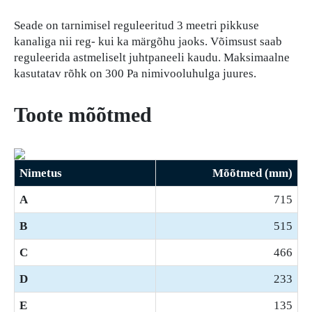
Seade on tarnimisel reguleeritud 3 meetri pikkuse
kanaliga nii reg- kui ka märgõhu jaoks. Võimsust saab
reguleerida astmeliselt juhtpaneeli kaudu. Maksimaalne
kasutatav rõhk on 300 Pa nimivooluhulga juures.
Toote mõõtmed
Nimetus
Mõõtmed (mm)
A
715
B
515
C
466
D
233
E
135