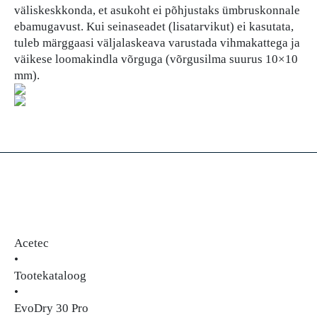
väliskeskkonda, et asukoht ei põhjustaks ümbruskonnale
ebamugavust. Kui seinaseadet (lisatarvikut) ei kasutata,
tuleb märggaasi väljalaskeava varustada vihmakattega ja
väikese loomakindla võrguga (võrgusilma suurus 10×10
mm).
Acetec
•
Tootekataloog
•
EvoDry 30 Pro