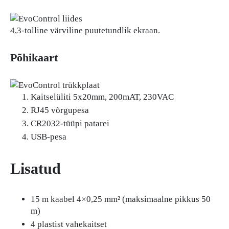
4,3-tolline värviline puutetundlik ekraan.
Põhikaart
Kaitselüliti 5x20mm, 200mAT, 230VAC
RJ45 võrgupesa
CR2032-tüüpi patarei
USB-pesa
Lisatud
15 m kaabel 4×0,25 mm² (maksimaalne pikkus 50
m)
4 plastist vahekaitset