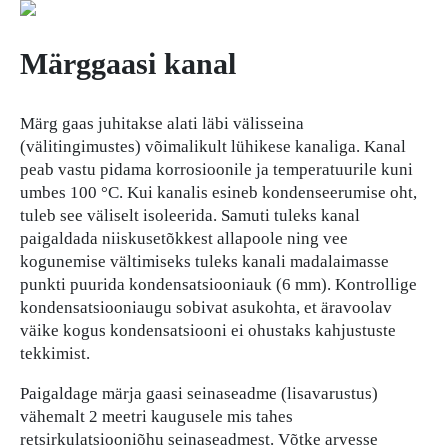
Märggaasi kanal
Märg gaas juhitakse alati läbi välisseina
(välitingimustes) võimalikult lühikese kanaliga. Kanal
peab vastu pidama korrosioonile ja temperatuurile kuni
umbes 100 °C. Kui kanalis esineb kondenseerumise oht,
tuleb see väliselt isoleerida. Samuti tuleks kanal
paigaldada niiskusetõkkest allapoole ning vee
kogunemise vältimiseks tuleks kanali madalaimasse
punkti puurida kondensatsiooniauk (6 mm). Kontrollige
kondensatsiooniaugu sobivat asukohta, et äravoolav
väike kogus kondensatsiooni ei ohustaks kahjustuste
tekkimist.
Paigaldage märja gaasi seinaseadme (lisavarustus)
vähemalt 2 meetri kaugusele mis tahes
retsirkulatsiooniõhu seinaseadmest. Võtke arvesse