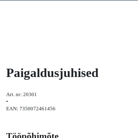
Paigaldusjuhised
Art. nr: 20301
•
EAN: 7350072461456
Tööpõhimõte