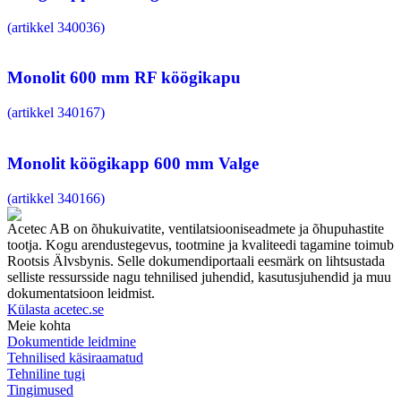
(artikkel 340036)
Monolit 600 mm RF köögikapu
(artikkel 340167)
Monolit köögikapp 600 mm Valge
(artikkel 340166)
Acetec AB on õhukuivatite, ventilatsiooniseadmete ja õhupuhastite
tootja. Kogu arendustegevus, tootmine ja kvaliteedi tagamine toimub
Rootsis Älvsbynis. Selle dokumendiportaali eesmärk on lihtsustada
selliste ressursside nagu tehnilised juhendid, kasutusjuhendid ja muu
dokumentatsioon leidmist.
Külasta acetec.se
Meie kohta
Dokumentide leidmine
Tehnilised käsiraamatud
Tehniline tugi
Tingimused