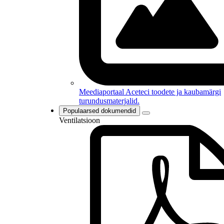
Meediaportaal
Aceteci toodete ja kaubamärgi
turundusmaterjalid.
Populaarsed dokumendid
Ventilatsioon