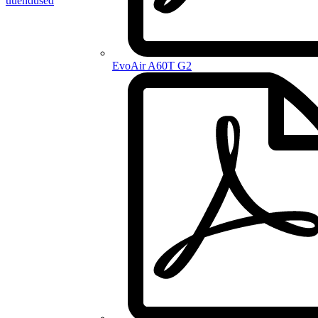
uuendused
EvoAir A60T G2