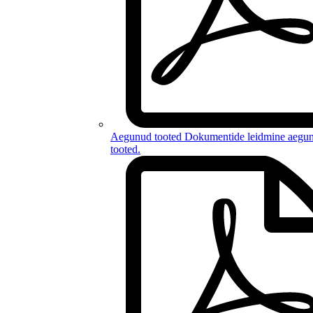
Aegunud tooted
Dokumentide leidmine
aegu
tooted
.