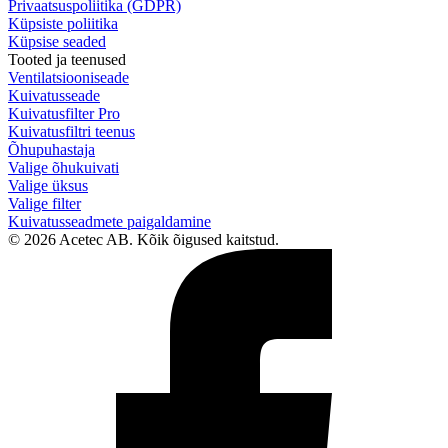
Privaatsuspoliitika (GDPR)
Küpsiste poliitika
Küpsise seaded
Tooted ja teenused
Ventilatsiooniseade
Kuivatusseade
Kuivatusfilter Pro
Kuivatusfiltri teenus
Õhupuhastaja
Valige õhukuivati
Valige üksus
Valige filter
Kuivatusseadmete paigaldamine
© 2026 Acetec AB. Kõik õigused kaitstud.