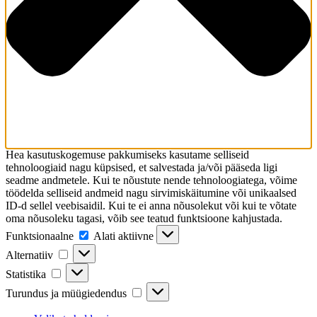
Hea kasutuskogemuse pakkumiseks kasutame selliseid
tehnoloogiaid nagu küpsised, et salvestada ja/või pääseda ligi
seadme andmetele. Kui te nõustute nende tehnoloogiatega, võime
töödelda selliseid andmeid nagu sirvimiskäitumine või unikaalsed
ID-d sellel veebisaidil. Kui te ei anna nõusolekut või kui te võtate
oma nõusoleku tagasi, võib see teatud funktsioone kahjustada.
Funktsionaalne
Funktsionaalne
Alati aktiivne
Alternatiiv
Alternatiiv
Statistika
Statistika
Turundus
Turundus ja müügiedendus
ja
müügiedendus