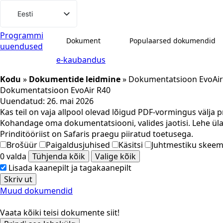
Mine
Eesti
sisu
Svenska
juurde
Programmi
Dokument
Populaarsed dokumendid
uuendused
English (UK)
e-kaubandus
Deutsch
Kodu
»
Dokumentide leidmine
»
Dokumentatsioon EvoAir
Dansk
Dokumentatsioon EvoAir R40
Norsk bokmål
Uuendatud:
26. mai 2026
Kas teil on vaja allpool olevad lõigud PDF-vormingus välja p
Íslenska
Kohandage oma dokumentatsiooni, valides jaotisi. Lehe üla
Suomi
Prinditööriist on Safaris praegu piiratud toetusega.
Brošüür
Paigaldusjuhised
Käsitsi
Juhtmestiku skee
Latviešu valoda
0 valda
Tühjenda kõik
Valige kõik
Lietuvių kalba
Lisada kaanepilt ja tagakaanepilt
Skriv ut
Muud dokumendid
Vaata kõiki teisi dokumente siit!