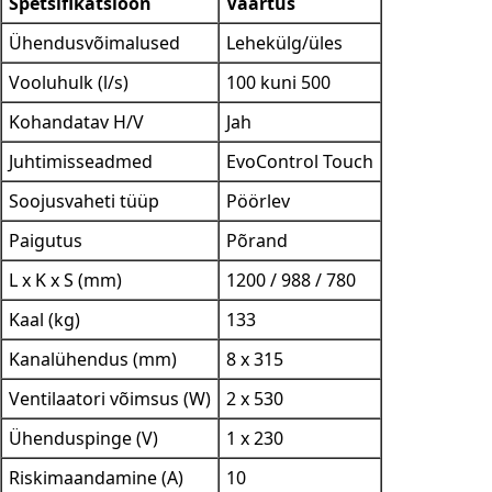
Spetsifikatsioon
Väärtus
Ühendusvõimalused
Lehekülg/üles
Vooluhulk (l/s)
100 kuni 500
Kohandatav H/V
Jah
Juhtimisseadmed
EvoControl Touch
Soojusvaheti tüüp
Pöörlev
Paigutus
Põrand
L x K x S (mm)
1200 / 988 / 780
Kaal (kg)
133
Kanalühendus (mm)
8 x 315
Ventilaatori võimsus (W)
2 x 530
Ühenduspinge (V)
1 x 230
Riskimaandamine (A)
10