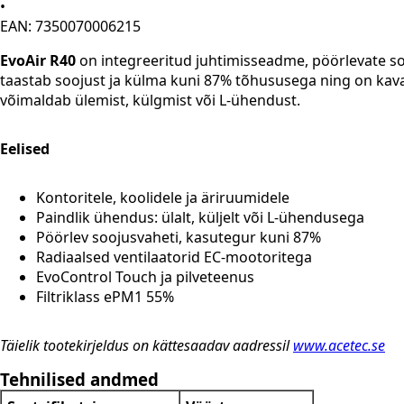
•
EAN: 7350070006215
EvoAir R40
on integreeritud juhtimisseadme, pöörlevate soo
taastab soojust ja külma kuni 87% tõhususega ning on ka
võimaldab ülemist, külgmist või L-ühendust.
Eelised
Kontoritele, koolidele ja äriruumidele
Paindlik ühendus: ülalt, küljelt või L-ühendusega
Pöörlev soojusvaheti, kasutegur kuni 87%
Radiaalsed ventilaatorid EC-mootoritega
EvoControl Touch ja pilveteenus
Filtriklass ePM1 55%
Täielik tootekirjeldus on kättesaadav aadressil
www.acetec.se
Tehnilised andmed