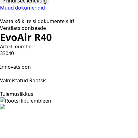
Prindi see lehekülg
Muud dokumendid
Vaata kõiki teisi dokumente siit!
Ventilatsiooniseade
EvoAir R40
Artikli number:
33040
Innovatsioon
Valmistatud Rootsis
Tulemuslikkus