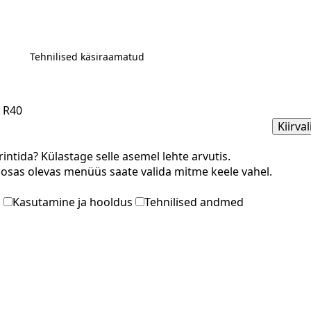
Tehnilised käsiraamatud
 R40
Kiirva
rintida? Külastage selle asemel lehte arvutis.
osas olevas menüüs saate valida mitme keele vahel.
m
Kasutamine ja hooldus
Tehnilised andmed