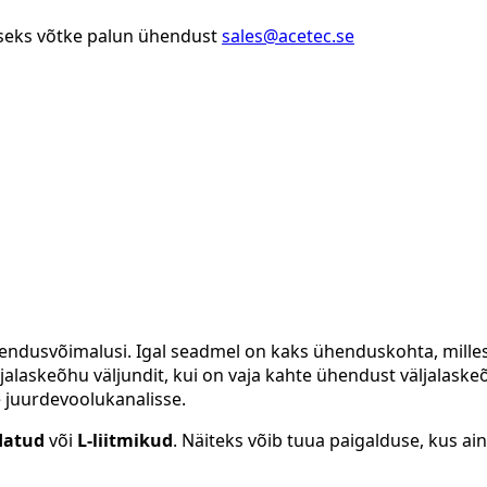
iseks võtke palun ühendust
sales@acetec.se
ndusvõimalusi. Igal seadmel on kaks ühenduskohta, milles
jalaskeõhu väljundit, kui on vaja kahte ühendust väljalask
e juurdevoolukanalisse.
datud
või
L-liitmikud
. Näiteks võib tuua paigalduse, kus a