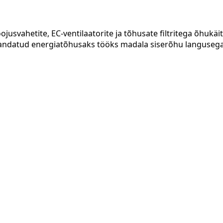
jusvahetite, EC-ventilaatorite ja tõhusate filtritega õhukäi
vandatud energiatõhusaks tööks madala siserõhu langusega