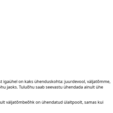
t igaühel on kaks ühenduskohta: juurdevool, väljatõmme,
eõhu jaoks. Tuluõhu saab seevastu ühendada ainult ühe
inult väljatõmbeõhk on ühendatud ülaltpoolt, samas kui