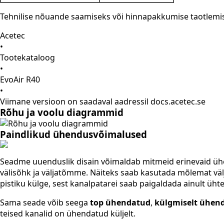
Tehnilise nõuande saamiseks või hinnapakkumise taotlem
Acetec
•
Tootekataloog
•
EvoAir R40
•
Viimane versioon on saadaval aadressil docs.acetec.se
Rõhu ja voolu diagrammid
Paindlikud ühendusvõimalused
Seadme uuenduslik disain võimaldab mitmeid erinevaid ühe
välisõhk ja väljatõmme. Näiteks saab kasutada mõlemat väl
pistiku külge, sest kanalpatarei saab paigaldada ainult üht
Sama seade võib seega
top ühendatud
,
külgmiselt ühen
teised kanalid on ühendatud küljelt.