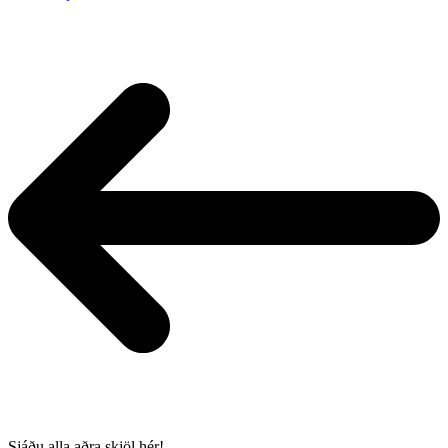
Sjáðu alla aðra skjöl hér!