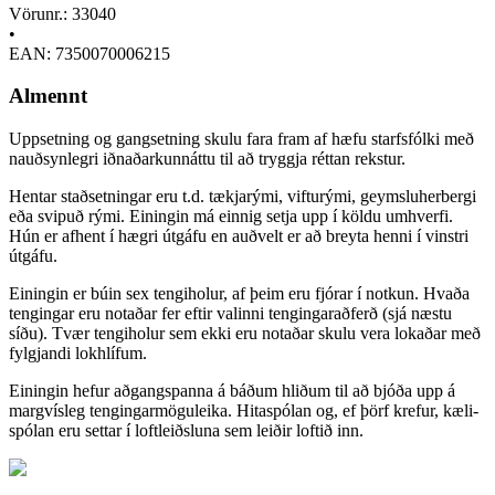
Vörunr.: 33040
•
EAN: 7350070006215
Almennt
Uppsetning og gangsetning skulu fara fram af hæfu starfsfólki með
nauðsynlegri iðnaðarkunnáttu til að tryggja réttan rekstur.
Hentar staðsetningar eru t.d. tækjarými, vifturými, geymsluherbergi
eða svipuð rými. Einingin má einnig setja upp í köldu umhverfi.
Hún er afhent í hægri útgáfu en auðvelt er að breyta henni í vinstri
útgáfu.
Einingin er búin sex tengiholur, af þeim eru fjórar í notkun. Hvaða
tengingar eru notaðar fer eftir valinni tengingaraðferð (sjá næstu
síðu). Tvær tengiholur sem ekki eru notaðar skulu vera lokaðar með
fylgjandi lokhlífum.
Einingin hefur aðgangspanna á báðum hliðum til að bjóða upp á
margvísleg tengingarmöguleika. Hita­spólan og, ef þörf krefur, kæli­
spólan eru settar í loftleiðsluna sem leiðir loftið inn.