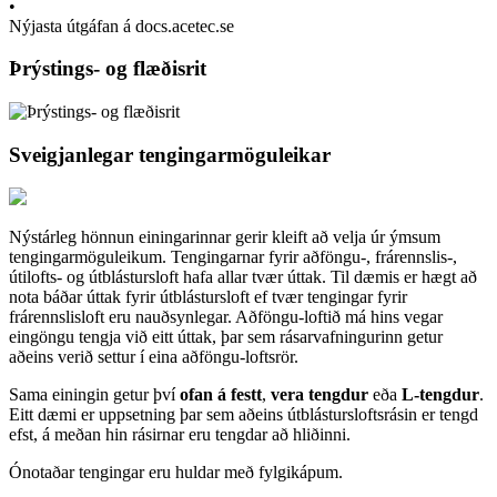
•
Nýjasta útgáfan á docs.acetec.se
Þrýstings- og flæðisrit
Sveigjanlegar tengingarmöguleikar
Nýstárleg hönnun einingarinnar gerir kleift að velja úr ýmsum
tengingarmöguleikum. Tengingarnar fyrir aðföngu-, frárennslis-,
útilofts- og útblástursloft hafa allar tvær úttak. Til dæmis er hægt að
nota báðar úttak fyrir útblástursloft ef tvær tengingar fyrir
frárennslisloft eru nauðsynlegar. Aðföngu-loftið má hins vegar
eingöngu tengja við eitt úttak, þar sem rásarvafningurinn getur
aðeins verið settur í eina aðföngu-loftsrör.
Sama einingin getur því
ofan á festt
,
vera tengdur
eða
L-tengdur
.
Eitt dæmi er uppsetning þar sem aðeins útblástursloftsrásin er tengd
efst, á meðan hin rásirnar eru tengdar að hliðinni.
Ónotaðar tengingar eru huldar með fylgikápum.