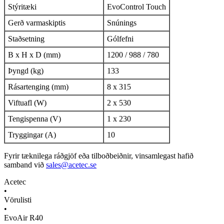
Stýritæki
EvoControl Touch
Gerð varmaskiptis
Snúnings
Staðsetning
Gólfefni
B x H x D (mm)
1200 / 988 / 780
Þyngd (kg)
133
Rásartenging (mm)
8 x 315
Viftuafl (W)
2 x 530
Tengispenna (V)
1 x 230
Tryggingar (A)
10
Fyrir tæknilega ráðgjöf eða tilboðbeiðnir, vinsamlegast hafið
samband við
sales@acetec.se
Acetec
•
Vörulisti
•
EvoAir R40