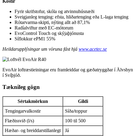
Kostir
Fyrir skrifstofur, skóla og atvinnuhúsnæði
Sveigjanleg tenging: efsta, hliðartenging eða L-laga tenging
Rótarvarma-skipti, nýting allt að 87,1%
Radíalviftur með EC-mótorum
EvoControl Touch og skýjaþjónusta
Síflokkur ePM1 55%
Heildarupplýsingar um vöruna fást hjá
www.acetec.se
EvoAir loftræstieiningar eru framleiddar og gæðatryggðar í Älvsbyn
í Svíþjóð.
Tæknileg gögn
Sértakmörkun
Gildi
Tengingarvalkostir
Síða/toppur
Flæðissvið (l/s)
100 til 500
Hæðar- og breiddarstillanlegt
Já