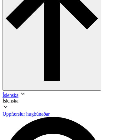
Íslenska
Íslenska
Uppfærslur hugbúnaðar