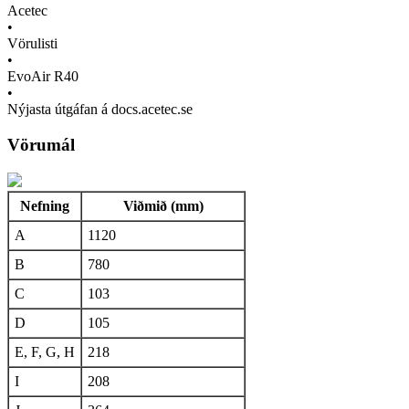
Acetec
•
Vörulisti
•
EvoAir R40
•
Nýjasta útgáfan á docs.acetec.se
Vörumál
Nefning
Viðmið (mm)
A
1120
B
780
C
103
D
105
E, F, G, H
218
I
208