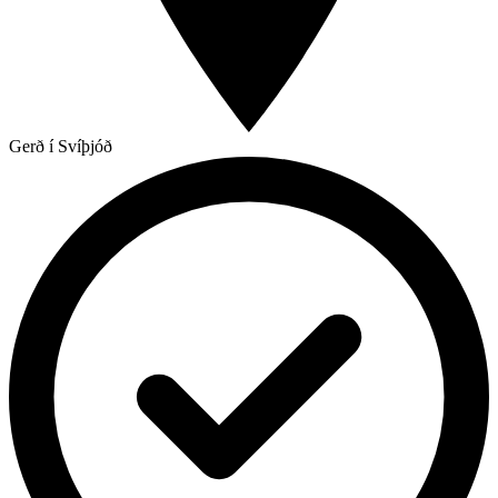
Gerð í Svíþjóð