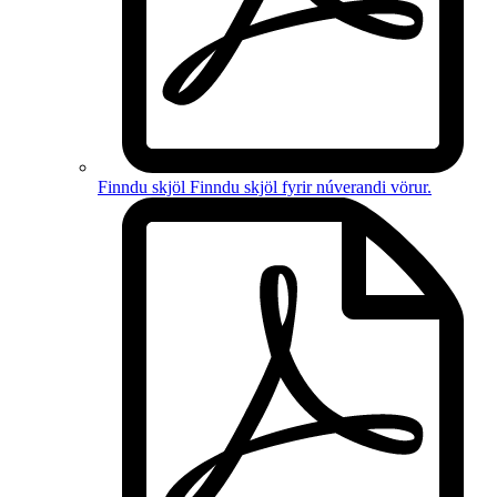
Finndu skjöl
Finndu skjöl fyrir
núverandi vörur
.