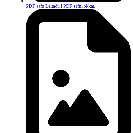
PDF-safn
Leitaðu í PDF-safni okkar.