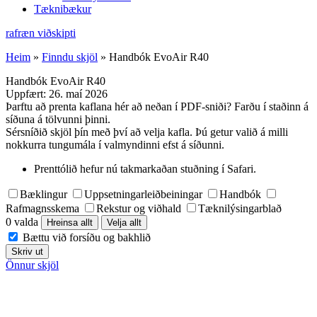
Tæknibækur
rafræn viðskipti
Heim
»
Finndu skjöl
»
Handbók EvoAir R40
Handbók EvoAir R40
Uppfært:
26. maí 2026
Þarftu að prenta kaflana hér að neðan í PDF-sniði? Farðu í staðinn á
síðuna á tölvunni þinni.
Sérsníðið skjöl þín með því að velja kafla. Þú getur valið á milli
nokkurra tungumála í valmyndinni efst á síðunni.
Prenttólið hefur nú takmarkaðan stuðning í Safari.
Bæklingur
Uppsetningarleiðbeiningar
Handbók
Rafmagnsskema
Rekstur og viðhald
Tæknilýsingarblað
0 valda
Hreinsa allt
Velja allt
Bættu við forsíðu og bakhlið
Skriv ut
Önnur skjöl