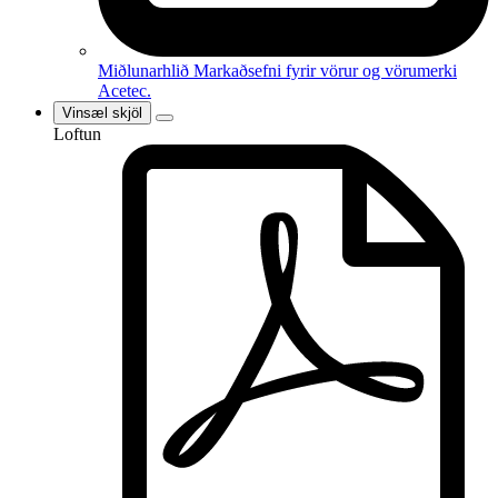
Miðlunarhlið
Markaðsefni fyrir vörur og vörumerki
Acetec.
Vinsæl skjöl
Loftun