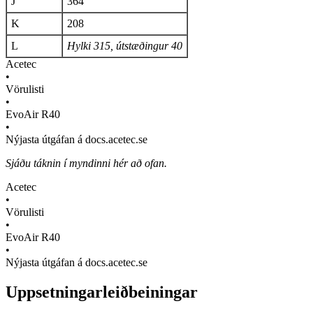
J
364
K
208
L
Hylki 315, útstæðingur 40
Acetec
•
Vörulisti
•
EvoAir R40
•
Nýjasta útgáfan á docs.acetec.se
Sjáðu táknin í myndinni hér að ofan.
Acetec
•
Vörulisti
•
EvoAir R40
•
Nýjasta útgáfan á docs.acetec.se
Uppsetningarleiðbeiningar