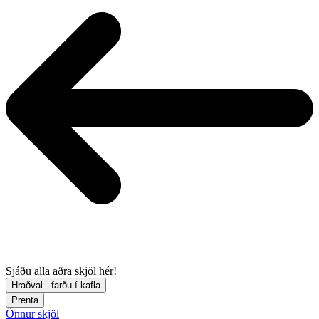
Sjáðu alla aðra skjöl hér!
Hraðval - farðu í kafla
Prenta
Önnur skjöl