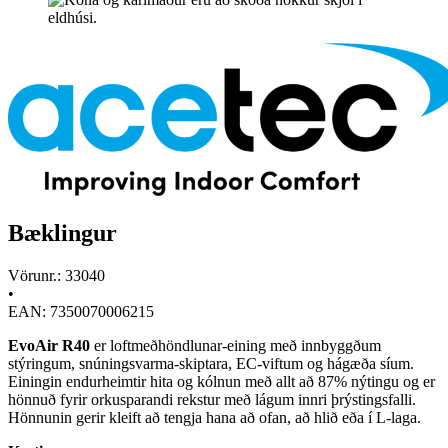
Bæklingur
Vörunr.: 33040
•
EAN: 7350070006215
EvoAir R40
er loftmeðhöndlunar-eining með innbyggðum
stýringum, snúningsvarma-skiptara, EC-viftum og hágæða síum.
Einingin endurheimtir hita og kólnun með allt að 87% nýtingu og er
hönnuð fyrir orkusparandi rekstur með lágum innri þrýstingsfalli.
Hönnunin gerir kleift að tengja hana að ofan, að hlið eða í L-laga.