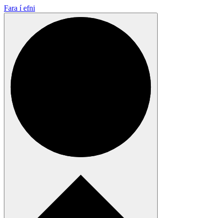
Fara í efni