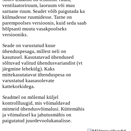
ventilaatoriruum, laoruum või muu
sarnane ruum. Seadet võib paigutada ka
külmadesse ruumidesse. Tarne on
parempoolses versioonis, kuid seda saab
hõlpsasti muuta vasakpoolseks
versiooniks.
Seade on varustatud kuue
ühenduspesaga, millest neli on
kasutusel. Kasutatavad ühendused
sõltuvad valitud ühendusvariandist (vt
järgmine lehekülg). Kaks
mittekasutatavat ühenduspesa on
varustatud kaasasolevate
kattekorkidega.
Seadmel on mõlemal küljel
kontrollluugid, mis võimaldavad
mitmeid ühendusvõimalusi. Küttemähis
ja võimalusel ka jahutusmähis on
paigutatud juurdevoolukanalisse.