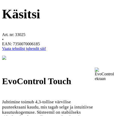
Käsitsi
Art. nr: 33025
•
EAN: 7350070006185
Vaata tehnilist juhendit siit!
EvoControl Touch
Juhtimine toimub 4,3-tollise värvilise
puuteekraani kaudu, mis tagab selge ja intuitiivse
kasutuskogemuse. Süsteemil on stabiilseks