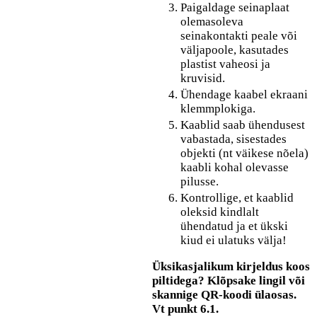
Paigaldage seinaplaat
olemasoleva
seinakontakti peale või
väljapoole, kasutades
plastist vaheosi ja
kruvisid.
Ühendage kaabel ekraani
klemmplokiga.
Kaablid saab ühendusest
vabastada, sisestades
objekti (nt väikese nõela)
kaabli kohal olevasse
pilusse.
Kontrollige, et kaablid
oleksid kindlalt
ühendatud ja et ükski
kiud ei ulatuks välja!
Üksikasjalikum kirjeldus koos
piltidega? Klõpsake lingil või
skannige QR-koodi ülaosas.
Vt punkt 6.1.