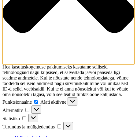
Hea kasutuskogemuse pakkumiseks kasutame selliseid
tehnoloogiaid nagu küpsised, et salvestada ja/või pääseda ligi
seadme andmetele. Kui te nõustute nende tehnoloogiatega, võime
töödelda selliseid andmeid nagu sirvimiskäitumine või unikaalsed
ID-d sellel veebisaidil. Kui te ei anna nõusolekut või kui te võtate
oma nõusoleku tagasi, võib see teatud funktsioone kahjustada.
Funktsionaalne
Funktsionaalne
Alati aktiivne
Alternatiiv
Alternatiiv
Statistika
Statistika
Turundus
Turundus ja müügiedendus
ja
müügiedendus