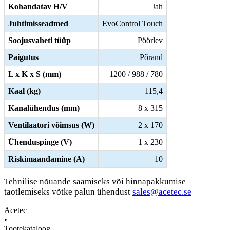
Kohandatav H/V
Jah
Juhtimisseadmed
EvoControl Touch
Soojusvaheti tüüp
Pöörlev
Paigutus
Põrand
L x K x S (mm)
1200 / 988 / 780
Kaal (kg)
115,4
Kanalühendus (mm)
8 x 315
Ventilaatori võimsus (W)
2 x 170
Ühenduspinge (V)
1 x 230
Riskimaandamine (A)
10
Tehnilise nõuande saamiseks või hinnapakkumise
taotlemiseks võtke palun ühendust
sales@acetec.se
Acetec
•
Tootekataloog