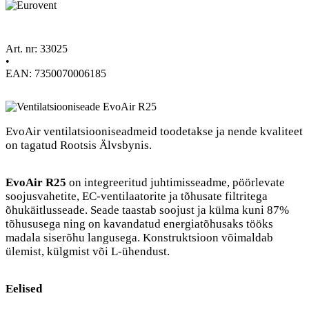
Art. nr: 33025
•
EAN: 7350070006185
EvoAir ventilatsiooniseadmeid toodetakse ja nende kvaliteet
on tagatud Rootsis Älvsbynis.
EvoAir R25
on integreeritud juhtimisseadme, pöörlevate
soojusvahetite, EC-ventilaatorite ja tõhusate filtritega
õhukäitlusseade. Seade taastab soojust ja külma kuni 87%
tõhususega ning on kavandatud energiatõhusaks tööks
madala siserõhu langusega. Konstruktsioon võimaldab
ülemist, külgmist või L-ühendust.
Eelised