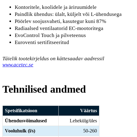
Kontoritele, koolidele ja äriruumidele
Paindlik ühendus: ülalt, küljelt või L-ühendusega
Pöörlev soojusvaheti, kasutegur kuni 87%
Radiaalsed ventilaatorid EC-mootoritega
EvoControl Touch ja pilveteenus
Euroventi sertifitseeritud
Täielik tootekirjeldus on kättesaadav aadressil
www.acetec.se
Tehnilised andmed
Spetsifikatsioon
Väärtus
Ühendusvõimalused
Lehekülg/üles
Vooluhulk (l/s)
50-260