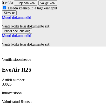
0 valda
Tühjenda kõik
Valige kõik
Lisada kaanepilt ja tagakaanepilt
Skriv ut
Muud dokumendid
Vaata kõiki teisi dokumente siit!
Prindi see lehekülg
Muud dokumendid
Vaata kõiki teisi dokumente siit!
Ventilatsiooniseade
EvoAir R25
Artikli number:
33025
Innovatsioon
Valmistatud Rootsis