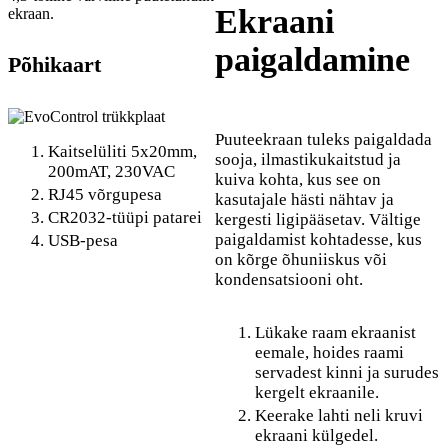
Ekraani
ekraan.
paigaldamine
Põhikaart
Puuteekraan tuleks paigaldada
Kaitselüliti 5x20mm,
sooja, ilmastikukaitstud ja
200mAT, 230VAC
kuiva kohta, kus see on
RJ45 võrgupesa
kasutajale hästi nähtav ja
CR2032-tüüpi patarei
kergesti ligipääsetav. Vältige
paigaldamist kohtadesse, kus
USB-pesa
on kõrge õhuniiskus või
kondensatsiooni oht.
Lükake raam ekraanist
eemale, hoides raami
servadest kinni ja surudes
kergelt ekraanile.
Keerake lahti neli kruvi
ekraani külgedel.