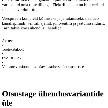
varustatud oma toiteallikaga. Elektriline aku on blokeeritud
sisemise voolulülitiga.
Veespiraali komplekt kütmiseks ja jahutamiseks sisaldab
kanalispiraali, ventiili ajamit, juhtventiili ja jäätumisandurit.
Tarnitakse koos ühendusjuhendiga.
Acetec
•
Tootekataloog
•
EvoAir R25
•
Viimane versioon on saadaval aadressil docs.acetec.se
Otsustage ühendusvariantide
üle