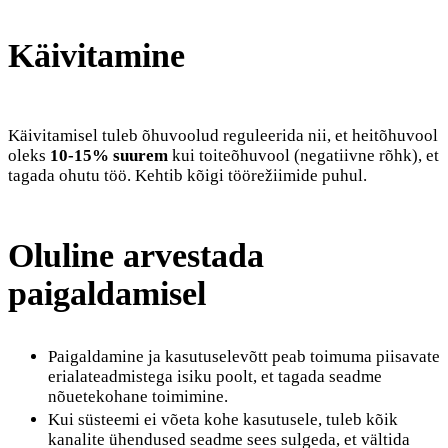
Käivitamine
Käivitamisel tuleb õhuvoolud reguleerida nii, et heitõhuvool
oleks
10-15% suurem
kui toiteõhuvool (negatiivne rõhk), et
tagada ohutu töö. Kehtib kõigi töörežiimide puhul.
Oluline arvestada
paigaldamisel
Paigaldamine ja kasutuselevõtt peab toimuma piisavate
erialateadmistega isiku poolt, et tagada seadme
nõuetekohane toimimine.
Kui süsteemi ei võeta kohe kasutusele, tuleb kõik
kanalite ühendused seadme sees sulgeda, et vältida