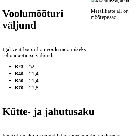
Voolumõõturi
Metallkatte all on
mõõtepesad.
väljund
Igal ventilaatoril on voolu mõõtmiseks
rõhu mõõtmise väljund:
R25
= 52
R40
= 21,4
R50
= 21,4
R70
= 25,8
Kütte- ja jahutusaku
Elektriline aku on paigaldatud juurdevoolukanalisse ja