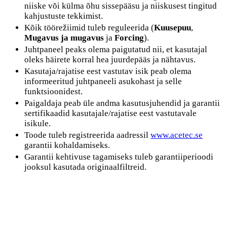
niiske või külma õhu sissepääsu ja niiskusest tingitud
kahjustuste tekkimist.
Kõik töörežiimid tuleb reguleerida (
Kuusepuu
,
Mugavus ja mugavus
ja
Forcing
).
Juhtpaneel peaks olema paigutatud nii, et kasutajal
oleks häirete korral hea juurdepääs ja nähtavus.
Kasutaja/rajatise eest vastutav isik peab olema
informeeritud juhtpaneeli asukohast ja selle
funktsioonidest.
Paigaldaja peab üle andma kasutusjuhendid ja garantii
sertifikaadid kasutajale/rajatise eest vastutavale
isikule.
Toode tuleb registreerida aadressil
www.acetec.se
garantii kohaldamiseks.
Garantii kehtivuse tagamiseks tuleb garantiiperioodi
jooksul kasutada originaalfiltreid.