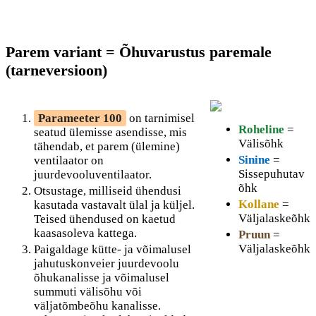
Parem variant = Õhuvarustus paremale
(tarneversioon)
Parameeter 100
on tarnimisel
Roheline
=
seatud ülemisse asendisse, mis
Välisõhk
tähendab, et parem (ülemine)
Sinine
=
ventilaator on
Sissepuhutav
juurdevooluventilaator.
õhk
Otsustage, milliseid ühendusi
Kollane
=
kasutada vastavalt ülal ja küljel.
Väljalaskeõhk
Teised ühendused on kaetud
kaasasoleva kattega.
Pruun
=
Väljalaskeõhk
Paigaldage kütte- ja võimalusel
jahutuskonveier juurdevoolu
õhukanalisse ja võimalusel
summuti välisõhu või
väljatõmbeõhu kanalisse.