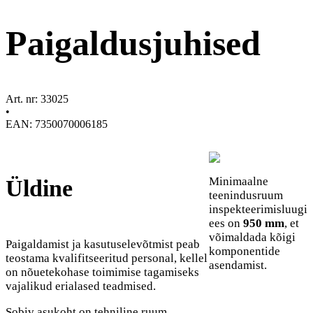
Paigaldusjuhised
Art. nr: 33025
•
EAN: 7350070006185
Minimaalne
Üldine
teenindusruum
inspekteerimisluugi
ees on
950 mm
, et
võimaldada kõigi
Paigaldamist ja kasutuselevõtmist peab
komponentide
teostama kvalifitseeritud personal, kellel
asendamist.
on nõuetekohase toimimise tagamiseks
vajalikud erialased teadmised.
Sobiv asukoht on tehniline ruum,