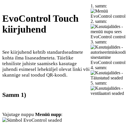
1. samm:
EvoControl Touch
2. samm:
kiirjuhend
3. samm:
See kiirjuhend kehtib standardseadmete
kohta ilma lisaseadmeteta. Täielike
tehniliste juhiste saamiseks kasutage
4. samm:
juhendi esimesel leheküljel olevat linki või
skannige seal toodud QR-koodi.
5. samm:
Samm 1)
Vajutage nuppu
Menüü nupp
: