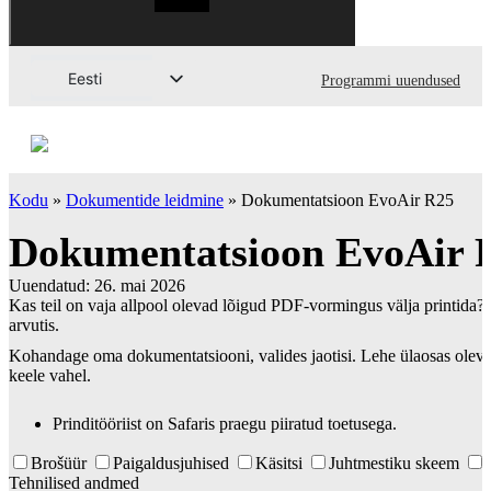
Eesti
Programmi uuendused
Svenska
English (UK)
Deutsch
Kodu
»
Dokumentide leidmine
»
Dokumentatsioon EvoAir R25
Dansk
Dokumentatsioon EvoAir 
Norsk bokmål
Uuendatud:
26. mai 2026
Íslenska
Kas teil on vaja allpool olevad lõigud PDF-vormingus välja printida? 
arvutis.
Suomi
Kohandage oma dokumentatsiooni, valides jaotisi. Lehe ülaosas olev
Latviešu valoda
keele vahel.
Lietuvių kalba
Prinditööriist on Safaris praegu piiratud toetusega.
Brošüür
Paigaldusjuhised
Käsitsi
Juhtmestiku skeem
Tehnilised andmed