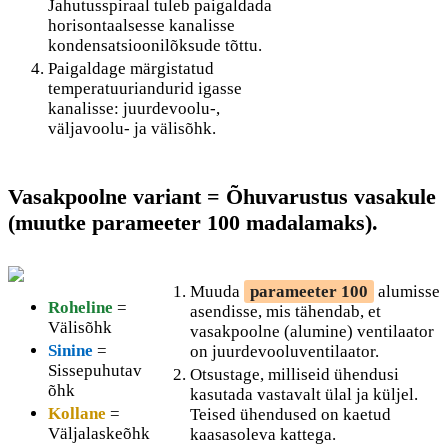
Jahutusspiraal tuleb paigaldada
horisontaalsesse kanalisse
kondensatsioonilõksude tõttu.
Paigaldage märgistatud
temperatuuriandurid igasse
kanalisse: juurdevoolu-,
väljavoolu- ja välisõhk.
Vasakpoolne variant = Õhuvarustus vasakule
(muutke parameeter 100 madalamaks).
Muuda
parameeter 100
alumisse
Roheline
=
asendisse, mis tähendab, et
Välisõhk
vasakpoolne (alumine) ventilaator
Sinine
=
on juurdevooluventilaator.
Sissepuhutav
Otsustage, milliseid ühendusi
õhk
kasutada vastavalt ülal ja küljel.
Kollane
=
Teised ühendused on kaetud
Väljalaskeõhk
kaasasoleva kattega.