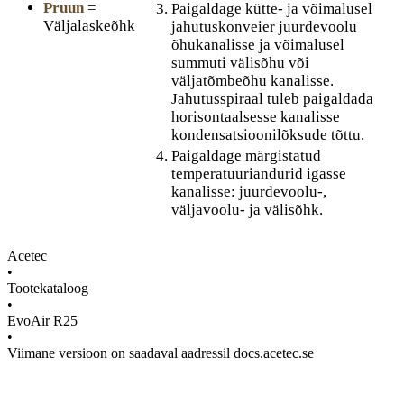
Pruun
=
Paigaldage kütte- ja võimalusel
Väljalaskeõhk
jahutuskonveier juurdevoolu
õhukanalisse ja võimalusel
summuti välisõhu või
väljatõmbeõhu kanalisse.
Jahutusspiraal tuleb paigaldada
horisontaalsesse kanalisse
kondensatsioonilõksude tõttu.
Paigaldage märgistatud
temperatuuriandurid igasse
kanalisse: juurdevoolu-,
väljavoolu- ja välisõhk.
Acetec
•
Tootekataloog
•
EvoAir R25
•
Viimane versioon on saadaval aadressil docs.acetec.se