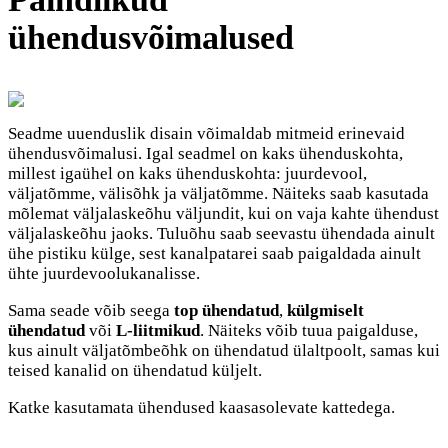
ühendusvõimalused
Seadme uuenduslik disain võimaldab mitmeid erinevaid
ühendusvõimalusi. Igal seadmel on kaks ühenduskohta,
millest igaühel on kaks ühenduskohta: juurdevool,
väljatõmme, välisõhk ja väljatõmme. Näiteks saab kasutada
mõlemat väljalaskeõhu väljundit, kui on vaja kahte ühendust
väljalaskeõhu jaoks. Tuluõhu saab seevastu ühendada ainult
ühe pistiku külge, sest kanalpatarei saab paigaldada ainult
ühte juurdevoolukanalisse.
Sama seade võib seega
top ühendatud
,
külgmiselt
ühendatud
või
L-liitmikud
. Näiteks võib tuua paigalduse,
kus ainult väljatõmbeõhk on ühendatud ülaltpoolt, samas kui
teised kanalid on ühendatud küljelt.
Katke kasutamata ühendused kaasasolevate kattedega.