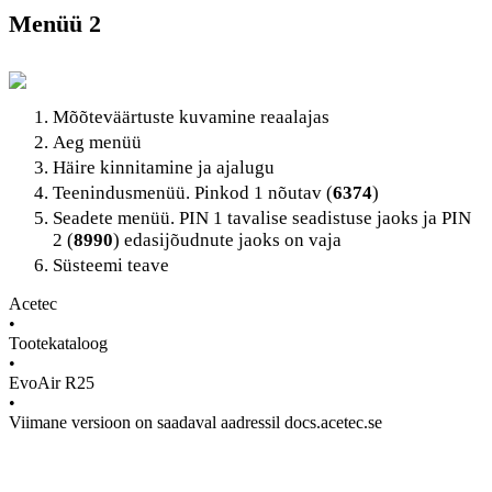
Menüü 2
Mõõteväärtuste kuvamine reaalajas
Aeg menüü
Häire kinnitamine ja ajalugu
Teenindusmenüü. Pinkod 1 nõutav (
6374
)
Seadete menüü. PIN 1 tavalise seadistuse jaoks ja PIN
2 (
8990
) edasijõudnute jaoks on vaja
Süsteemi teave
Acetec
•
Tootekataloog
•
EvoAir R25
•
Viimane versioon on saadaval aadressil docs.acetec.se