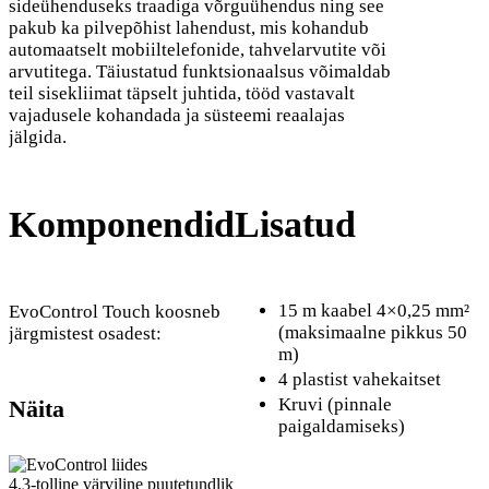
sideühenduseks traadiga võrguühendus ning see
pakub ka pilvepõhist lahendust, mis kohandub
automaatselt mobiiltelefonide, tahvelarvutite või
arvutitega. Täiustatud funktsionaalsus võimaldab
teil sisekliimat täpselt juhtida, tööd vastavalt
vajadusele kohandada ja süsteemi reaalajas
jälgida.
Komponendid
Lisatud
15 m kaabel 4×0,25 mm²
EvoControl Touch koosneb
(maksimaalne pikkus 50
järgmistest osadest:
m)
4 plastist vahekaitset
Kruvi (pinnale
Näita
paigaldamiseks)
4,3-tolline värviline puutetundlik