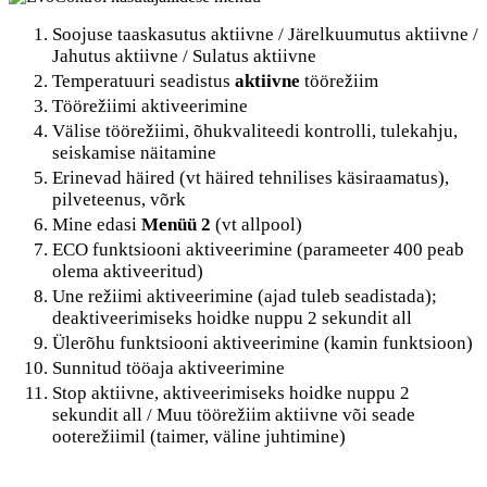
Soojuse taaskasutus aktiivne / Järelkuumutus aktiivne /
Jahutus aktiivne / Sulatus aktiivne
Temperatuuri seadistus
aktiivne
töörežiim
Töörežiimi aktiveerimine
Välise töörežiimi, õhukvaliteedi kontrolli, tulekahju,
seiskamise näitamine
Erinevad häired (vt häired tehnilises käsiraamatus),
pilveteenus, võrk
Mine edasi
Menüü 2
(vt allpool)
ECO funktsiooni aktiveerimine (parameeter 400 peab
olema aktiveeritud)
Une režiimi aktiveerimine (ajad tuleb seadistada);
deaktiveerimiseks hoidke nuppu 2 sekundit all
Ülerõhu funktsiooni aktiveerimine (kamin funktsioon)
Sunnitud tööaja aktiveerimine
Stop aktiivne, aktiveerimiseks hoidke nuppu 2
sekundit all / Muu töörežiim aktiivne või seade
ooterežiimil (taimer, väline juhtimine)