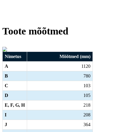
Toote mõõtmed
Nimetus
Mõõtmed (mm)
A
1120
B
780
C
103
D
105
E, F, G, H
218
I
208
J
364