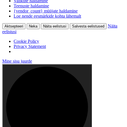
Valikute haldamine
Teenuste haldamine
{vendor_count} müüjate haldamine
Loe nende eesmärkide kohta lähemalt
Näita
Aktsepteeri
Neka
Näita eelistusi
Salvesta eelistused
eelistusi
Cookie Policy
Privacy Statement
Mine sisu juurde