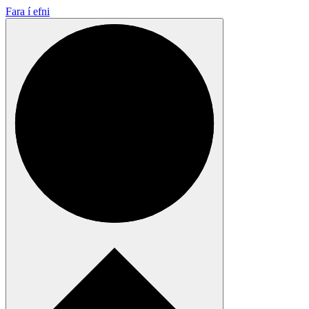
Fara í efni