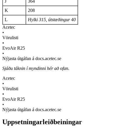
J
364
K
208
L
Hylki 315, útstæðingur 40
Acetec
•
Vörulisti
•
EvoAir R25
•
Nýjasta útgáfan á docs.acetec.se
Sjáðu táknin í myndinni hér að ofan.
Acetec
•
Vörulisti
•
EvoAir R25
•
Nýjasta útgáfan á docs.acetec.se
Uppsetningarleiðbeiningar