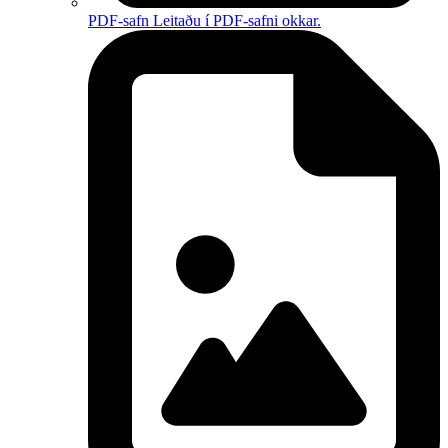
PDF-safn
Leitaðu í PDF-safni okkar.