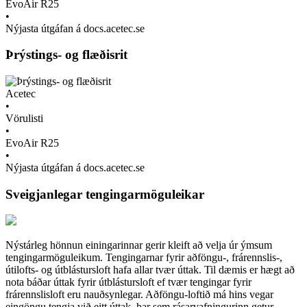
EvoAir R25
•
Nýjasta útgáfan á docs.acetec.se
Þrýstings- og flæðisrit
Acetec
•
Vörulisti
•
EvoAir R25
•
Nýjasta útgáfan á docs.acetec.se
Sveigjanlegar tengingarmöguleikar
Nýstárleg hönnun einingarinnar gerir kleift að velja úr ýmsum
tengingarmöguleikum. Tengingarnar fyrir aðföngu-, frárennslis-,
útilofts- og útblástursloft hafa allar tvær úttak. Til dæmis er hægt að
nota báðar úttak fyrir útblástursloft ef tvær tengingar fyrir
frárennslisloft eru nauðsynlegar. Aðföngu-loftið má hins vegar
eingöngu tengja við eitt úttak, þar sem rásarvafningurinn getur