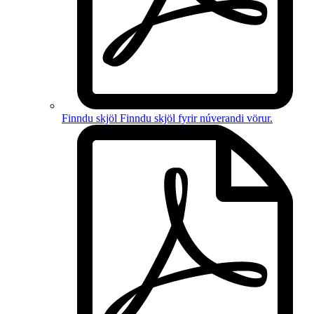
Finndu skjöl
Finndu skjöl fyrir
núverandi vörur
.