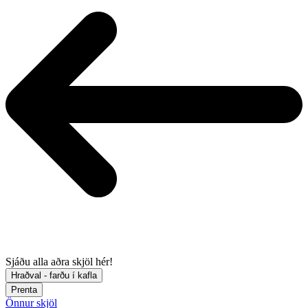
Sjáðu alla aðra skjöl hér!
Hraðval - farðu í kafla
Prenta
Önnur skjöl