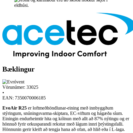
Bæklingur
Vörunúmer: 33025
•
EAN: 7350070006185
EvoAir R25
er loftmeðhöndlunar-eining með innbyggðum
stýringum, snúningsvarma-skiptara, EC-viftum og hágæða síum.
Einingin endurheimtir hita og kólnun með allt að 87% nýtingu og er
hönnuð fyrir orkusparandi rekstur með lágum innri þrýstingsfalli.
Hönnunin gerir kleift að tengja hana að ofan, að hlið eða í L-laga.