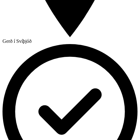
Gerð í Svíþjóð