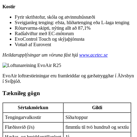
Kostir
Fyrir skrifstofur, skóla og atvinnuhúsnæði
Sveigjanleg tenging: efsta, hliðartenging eða L-laga tenging
Rótarvarma-skipti, nýting allt að 87,1%
Radíalviftur með EC-mótorum
EvoControl Touch og skýjaþjónusta
Vottað af Eurovent
Heildarupplýsingar um vöruna fást hjá
www.acetec.se
EvoAir loftræstieiningar eru framleiddar og gæðatryggðar í Älvsbyn
í Svíþjóð.
Tæknileg gögn
Sértakmörkun
Gildi
Tengingarvalkostir
Síða/toppur
Flæðissvið (l/s)
fimmtíu til tvö hundruð og sextíu
Hæðar- og breiddarstillanlegt
Já