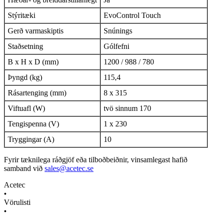
Stýritæki
EvoControl Touch
Gerð varmaskiptis
Snúnings
Staðsetning
Gólfefni
B x H x D (mm)
1200 / 988 / 780
Þyngd (kg)
115,4
Rásartenging (mm)
8 x 315
Viftuafl (W)
tvö sinnum 170
Tengispenna (V)
1 x 230
Tryggingar (A)
10
Fyrir tæknilega ráðgjöf eða tilboðbeiðnir, vinsamlegast hafið
samband við
sales@acetec.se
Acetec
•
Vörulisti
•