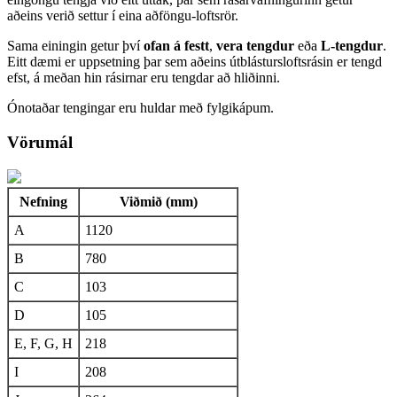
aðeins verið settur í eina aðföngu-loftsrör.
Sama einingin getur því
ofan á festt
,
vera tengdur
eða
L-tengdur
.
Eitt dæmi er uppsetning þar sem aðeins útblástursloftsrásin er tengd
efst, á meðan hin rásirnar eru tengdar að hliðinni.
Ónotaðar tengingar eru huldar með fylgikápum.
Vörumál
Nefning
Viðmið (mm)
A
1120
B
780
C
103
D
105
E, F, G, H
218
I
208