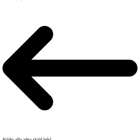
Sjáðu alla aðra skjöl hér!