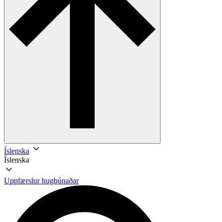
Íslenska
Íslenska
Uppfærslur hugbúnaðar