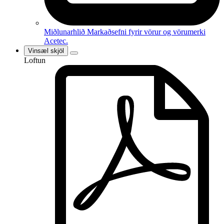
Miðlunarhlið
Markaðsefni fyrir vörur og vörumerki
Acetec.
Vinsæl skjöl
Loftun