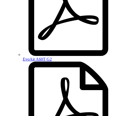
EvoAir A60T G2