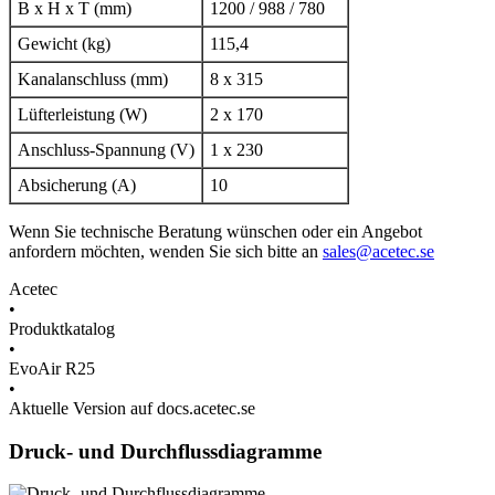
B x H x T (mm)
1200 / 988 / 780
Gewicht (kg)
115,4
Kanalanschluss (mm)
8 x 315
Lüfterleistung (W)
2 x 170
Anschluss-Spannung (V)
1 x 230
Absicherung (A)
10
Wenn Sie technische Beratung wünschen oder ein Angebot
anfordern möchten, wenden Sie sich bitte an
sales@acetec.se
Acetec
•
Produktkatalog
•
EvoAir R25
•
Aktuelle Version auf docs.acetec.se
Druck- und Durchflussdiagramme