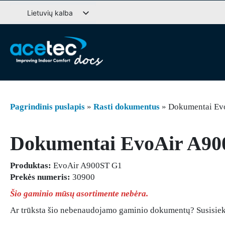
Pereiti
Lietuvių kalba
prie
Svenska
turinio
English (UK)
Deutsch
Dansk
Norsk bokmål
Pagrindinis puslapis
»
Rasti dokumentus
»
Dokumentai Ev
Íslenska
Suomi
Dokumentai EvoAir A90
Eesti
Latviešu valoda
Produktas:
EvoAir A900ST G1
Prekės numeris:
30900
Šio gaminio mūsų asortimente nebėra.
Ar trūksta šio nebenaudojamo gaminio dokumentų? Susisie