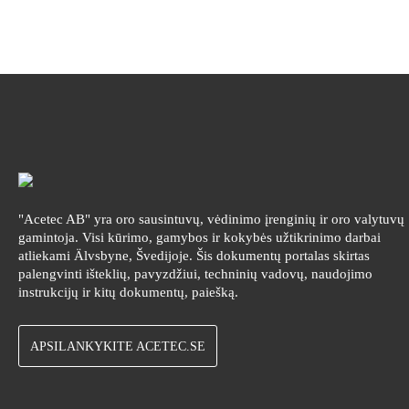
"Acetec AB" yra oro sausintuvų, vėdinimo įrenginių ir oro valytuvų
gamintoja. Visi kūrimo, gamybos ir kokybės užtikrinimo darbai
atliekami Älvsbyne, Švedijoje. Šis dokumentų portalas skirtas
palengvinti išteklių, pavyzdžiui, techninių vadovų, naudojimo
instrukcijų ir kitų dokumentų, paiešką.
APSILANKYKITE ACETEC.SE