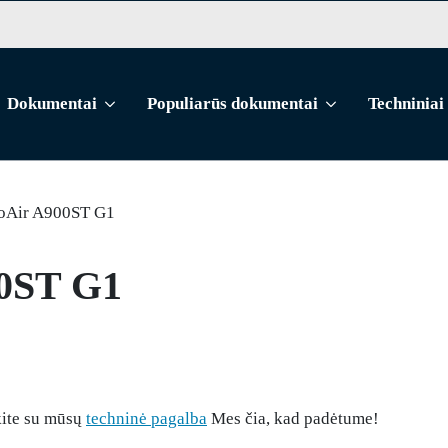
Dokumentai
Populiarūs dokumentai
Techniniai
oAir A900ST G1
0ST G1
kite su mūsų
techninė pagalba
Mes čia, kad padėtume!