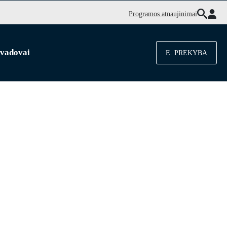
Programos atnaujinimai
 vadovai
E. PREKYBA