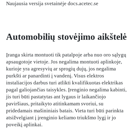
Naujausia versija svetainėje docs.acetec.se
Automobilių stovėjimo aikštelė
Įranga skirta montuoti tik patalpoje arba nuo oro sąlygų
apsaugotoje vietoje. Jos negalima montuoti aplinkoje,
kurioje yra agresyvių ar sprogių dujų, jos negalima
purkšti ar panardinti į vandenį. Visus elektros
instaliacijos darbus turi atlikti kvalifikuotas elektrikas
pagal galiojančias taisykles. Įrenginio negalima kabinti,
jis turi būti pastatytas ant lygaus ir laikančiojo
paviršiaus, pritaikyto atitinkamam svoriui, su
pridedamais mašininiais batais. Vieta turi būti parinkta
atsižvelgiant į įrenginio keliamo triukšmo lygį ir jo
poveikį aplinkai.