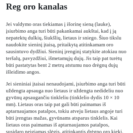
Reg oro kanalas
Jei valdymo oras tiekiamas į išorinę sieną (lauke),
įsiurbimo anga turi būti pakankamai aukštai, kad į ją
nepatektų dulkių, šiukšlių, lietaus ir sniego. Šiuo tikslu
naudokite sieninį įtaisą, pritaikytą atitinkamam oro
sausintuvo dydžiui. Sieninį įrenginį statykite atokiau nuo
teršalų, pavyzdžiui, išmetamųjų dujų. Jis taip pat turėtų
būti pastatytas bent 2 metrų atstumu nuo drėgnų dujų
išleidimo angos.
Jei sieniniai įtaisai nenaudojami, įsiurbimo anga turi būti
uždengta apsauga nuo lietaus ir uždengta nedideliu nuo
gyvūnų apsaugančiu tinkleliu (tinklelio dydis 10 × 10
mm). Lietaus oras taip pat gali būti paimamas iš
aptarnaujamos patalpos, tokiu atveju lietaus angoje turi
būti įrengtas mažas, gyvūnams atsparus tinklelis. Kai
lietaus oras paimamas iš aptarnaujamos patalpos,
susidaro neigiamas slėgis, atitinkantis drėgno oro kiekį.