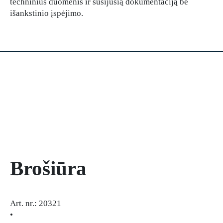
techninius duomenis ir susijusią dokumentaciją be
išankstinio įspėjimo.
Brošiūra
Art. nr.: 20321
•