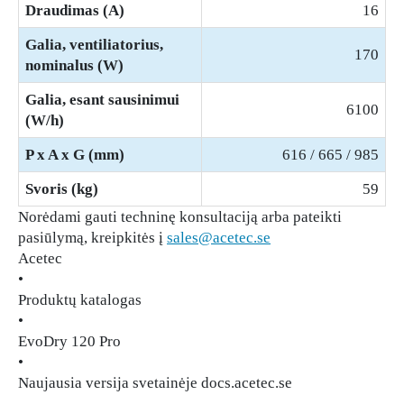
Draudimas (A)
16
Galia, ventiliatorius,
170
nominalus (W)
Galia, esant sausinimui
6100
(W/h)
P x A x G (mm)
616 / 665 / 985
Svoris (kg)
59
Norėdami gauti techninę konsultaciją arba pateikti
pasiūlymą, kreipkitės į
sales@acetec.se
Acetec
•
Produktų katalogas
•
EvoDry 120 Pro
•
Naujausia versija svetainėje docs.acetec.se