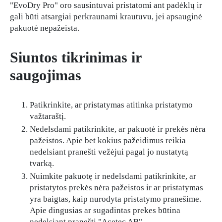
"EvoDry Pro" oro sausintuvai pristatomi ant padėklų ir
gali būti atsargiai perkraunami krautuvu, jei apsauginė
pakuotė nepažeista.
Siuntos tikrinimas ir
saugojimas
Patikrinkite, ar pristatymas atitinka pristatymo
važtaraštį.
Nedelsdami patikrinkite, ar pakuotė ir prekės nėra
pažeistos. Apie bet kokius pažeidimus reikia
nedelsiant pranešti vežėjui pagal jo nustatytą
tvarką.
Nuimkite pakuotę ir nedelsdami patikrinkite, ar
pristatytos prekės nėra pažeistos ir ar pristatymas
yra baigtas, kaip nurodyta pristatymo pranešime.
Apie dingusias ar sugadintas prekes būtina
nedelsiant pranešti "Acetec AB".