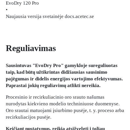
EvoDry 120 Pro
•
Naujausia versija svetainėje docs.acetec.se
Reguliavimas
Sausintuvas "EvoDry Pro" gamykloje sureguliuotas
taip, kad būtų užtikrintas didžiausias sausinimo
pajėgumas ir didelis energijos vartojimo efektyvumas.
Paprastai jokių reguliavimų atlikti nereikia.
Procesinio ir recirkuliacinio oro srauto našumas
nurodytas kiekvieno modelio techniniuose duomenyse.
Oro srautai matuojami įsiurbimo pusėje, t. y. proceso arba
recirkuliacijos pusėje.
Keičiant nustatymus, reikia atsižvelgti į toliau