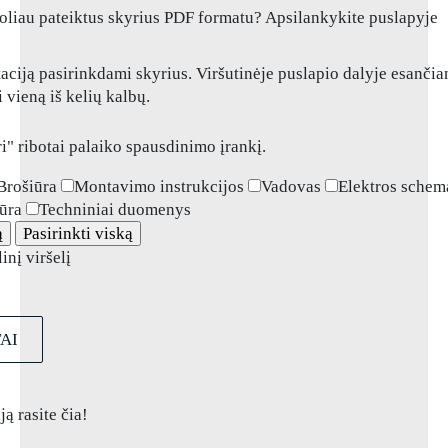
 toliau pateiktus skyrius PDF formatu? Apsilankykite puslapyje
aciją pasirinkdami skyrius. Viršutinėje puslapio dalyje esanči
 vieną iš kelių kalbų.
i" ribotai palaiko spausdinimo įrankį.
Brošiūra
Montavimo instrukcijos
Vadovas
Elektros schem
iūra
Techniniai duomenys
ą
Pasirinkti viską
linį viršelį
AI
ą rasite čia!