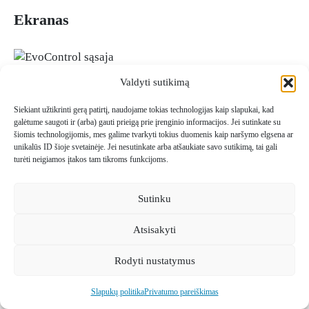
Ekranas
4,3 colių spalvotas ekranas su talpiniu jutikliu.
Valdyti sutikimą
Pagrindinė plokštė
Siekiant užtikrinti gerą patirtį, naudojame tokias technologijas kaip slapukai, kad
galėtume saugoti ir (arba) gauti prieigą prie įrenginio informacijos. Jei sutinkate su
šiomis technologijomis, mes galime tvarkyti tokius duomenis kaip naršymo elgsena ar
unikalūs ID šioje svetainėje. Jei nesutinkate arba atšaukiate savo sutikimą, tai gali
turėti neigiamos įtakos tam tikroms funkcijoms.
Saugiklis 5x20 mm, 200 mAT, 230 VAC
RJ45 tinklo lizdas
CR2032 baterija
Sutinku
USB jungtis
Atsisakyti
Įtraukta
Rodyti nustatymus
Slapukų politika
Privatumo pareiškimas
15 m kabelis 4×0,25 mm² (maks. ilgis 50 m)