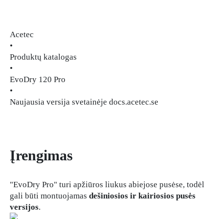
Acetec
•
Produktų katalogas
•
EvoDry 120 Pro
•
Naujausia versija svetainėje docs.acetec.se
Įrengimas
"EvoDry Pro" turi apžiūros liukus abiejose pusėse, todėl
gali būti montuojamas
dešiniosios ir kairiosios pusės
versijos
.