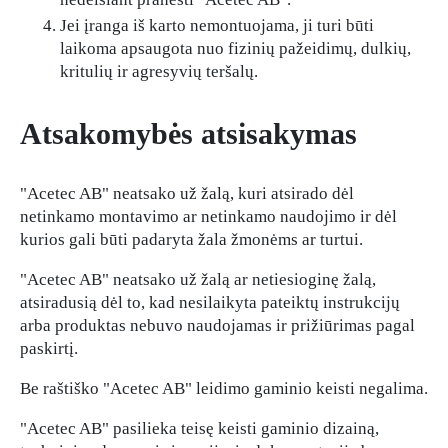
Jei įranga iš karto nemontuojama, ji turi būti
laikoma apsaugota nuo fizinių pažeidimų, dulkių,
kritulių ir agresyvių teršalų.
Atsakomybės atsisakymas
"Acetec AB" neatsako už žalą, kuri atsirado dėl
netinkamo montavimo ar netinkamo naudojimo ir dėl
kurios gali būti padaryta žala žmonėms ar turtui.
"Acetec AB" neatsako už žalą ar netiesioginę žalą,
atsiradusią dėl to, kad nesilaikyta pateiktų instrukcijų
arba produktas nebuvo naudojamas ir prižiūrimas pagal
paskirtį.
Be raštiško "Acetec AB" leidimo gaminio keisti negalima.
"Acetec AB" pasilieka teisę keisti gaminio dizainą,