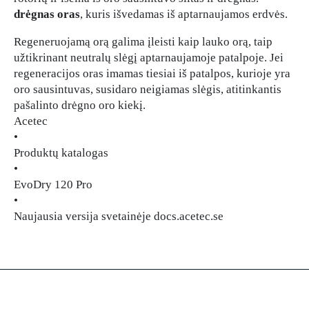
drėgnas oras
, kuris išvedamas iš aptarnaujamos erdvės.
Regeneruojamą orą galima įleisti kaip lauko orą, taip
užtikrinant neutralų slėgį aptarnaujamoje patalpoje. Jei
regeneracijos oras imamas tiesiai iš patalpos, kurioje yra
oro sausintuvas, susidaro neigiamas slėgis, atitinkantis
pašalinto drėgno oro kiekį.
Acetec
•
Produktų katalogas
•
EvoDry 120 Pro
•
Naujausia versija svetainėje docs.acetec.se