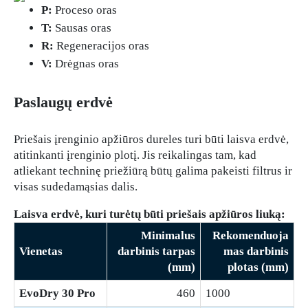
P:
Proceso oras
T:
Sausas oras
R:
Regeneracijos oras
V:
Drėgnas oras
Paslaugų erdvė
Priešais įrenginio apžiūros dureles turi būti laisva erdvė,
atitinkanti įrenginio plotį. Jis reikalingas tam, kad
atliekant techninę priežiūrą būtų galima pakeisti filtrus ir
visas sudedamąsias dalis.
Laisva erdvė, kuri turėtų būti priešais apžiūros liuką:
Minimalus
Rekomenduoja
Vienetas
darbinis tarpas
mas darbinis
(mm)
plotas (mm)
EvoDry 30 Pro
460
1000