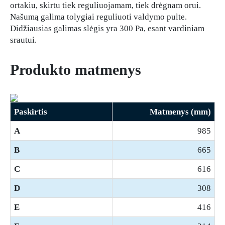
ortakiu, skirtu tiek reguliuojamam, tiek drėgnam orui.
Našumą galima tolygiai reguliuoti valdymo pulte.
Didžiausias galimas slėgis yra 300 Pa, esant vardiniam
srautui.
Produkto matmenys
Paskirtis
Matmenys (mm)
A
985
B
665
C
616
D
308
E
416