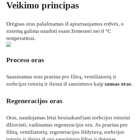
Veikimo principas
Drėgnas oras pašalinamas iš aptarnaujamos erdvės, o
sistemą galima naudoti esant žemesnei nei 0 °C
temperatūrai.
Proceso oras
Sausinamas oras praeina pro filtrą, ventiliatorių ir
sorbcijos rotorių ir išeina iš sausintuvo kaip
sausas oras
.
Regeneracijos oras
Oras, naudojamas lėtai besisukančiam sorbcijos rotoriui
džiovinti, vadinamas regeneracijos oru. Jis praeina pro
filtrą, ventiliatorių, regeneracijos šildytuvą, sorbcijos
rotorių ir išeina iš oro sausintuvo šiltas ir drėgnas.