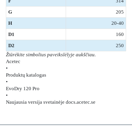
F
314
G
205
H
20-40
D1
160
D2
250
Žiūrėkite simbolius paveikslėlyje aukščiau.
Acetec
•
Produktų katalogas
•
EvoDry 120 Pro
•
Naujausia versija svetainėje docs.acetec.se