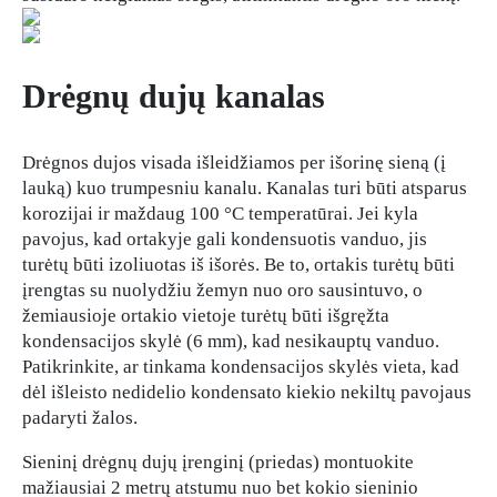
Drėgnų dujų kanalas
Drėgnos dujos visada išleidžiamos per išorinę sieną (į
lauką) kuo trumpesniu kanalu. Kanalas turi būti atsparus
korozijai ir maždaug 100 °C temperatūrai. Jei kyla
pavojus, kad ortakyje gali kondensuotis vanduo, jis
turėtų būti izoliuotas iš išorės. Be to, ortakis turėtų būti
įrengtas su nuolydžiu žemyn nuo oro sausintuvo, o
žemiausioje ortakio vietoje turėtų būti išgręžta
kondensacijos skylė (6 mm), kad nesikauptų vanduo.
Patikrinkite, ar tinkama kondensacijos skylės vieta, kad
dėl išleisto nedidelio kondensato kiekio nekiltų pavojaus
padaryti žalos.
Sieninį drėgnų dujų įrenginį (priedas) montuokite
mažiausiai 2 metrų atstumu nuo bet kokio sieninio