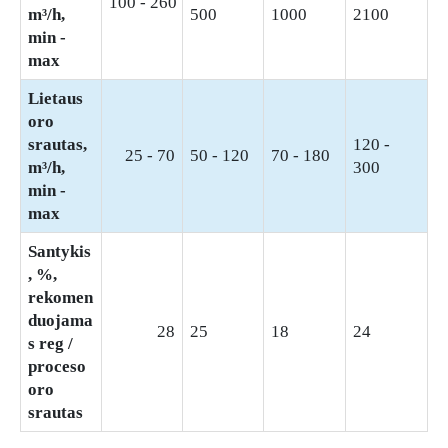
100 - 260
m³/h,
500
1000
2100
min -
max
Lietaus
oro
srautas,
120 -
25 - 70
50 - 120
70 - 180
m³/h,
300
min -
max
Santykis
, %,
rekomen
duojama
28
25
18
24
s reg /
proceso
oro
srautas