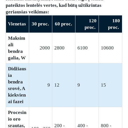
pateiktos lentelės vertes, kad būtų užtikrintas
geriausias veikimas:
120
180
Vienetas
30 proc.
60 proc.
proc.
proc.
Maksim
ali
2000
2800
6100
10600
bendra
galia, W
Didžiaus
ia
bendra
9
12
9
15
srovė, A
kiekvien
ai fazei
Procesin
io oro
srautas,
200 -
400 -
800 -