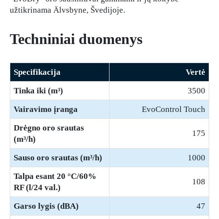
užtikrinama Älvsbyne, Švedijoje.
Techniniai duomenys
Specifikacija
Vertė
Tinka iki (m³)
3500
Vairavimo įranga
EvoControl Touch
Drėgno oro srautas
175
(m³/h)
Sauso oro srautas (m³/h)
1000
Talpa esant 20 °C/60%
108
RF (l/24 val.)
Garso lygis (dBA)
47