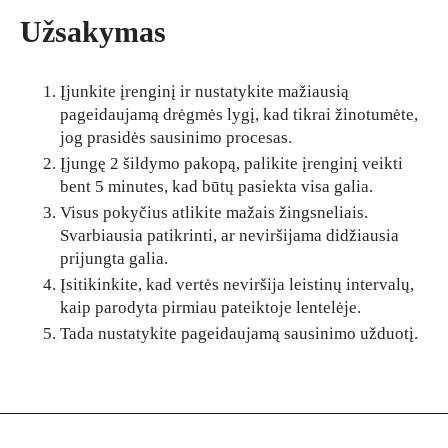
Užsakymas
Įjunkite įrenginį ir nustatykite mažiausią
pageidaujamą drėgmės lygį, kad tikrai žinotumėte,
jog prasidės sausinimo procesas.
Įjungę 2 šildymo pakopą, palikite įrenginį veikti
bent 5 minutes, kad būtų pasiekta visa galia.
Visus pokyčius atlikite mažais žingsneliais.
Svarbiausia patikrinti, ar neviršijama didžiausia
prijungta galia.
Įsitikinkite, kad vertės neviršija leistinų intervalų,
kaip parodyta pirmiau pateiktoje lentelėje.
Tada nustatykite pageidaujamą sausinimo užduotį.