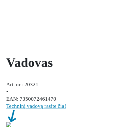
Vadovas
Art. nr.: 20321
•
EAN: 7350072461470
Techninį vadovą rasite čia!