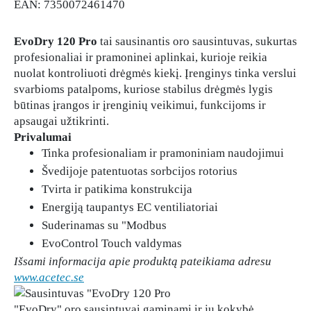
EAN: 7350072461470
EvoDry 120 Pro
tai sausinantis oro sausintuvas, sukurtas
profesionaliai ir pramoninei aplinkai, kurioje reikia
nuolat kontroliuoti drėgmės kiekį. Įrenginys tinka verslui
svarbioms patalpoms, kuriose stabilus drėgmės lygis
būtinas įrangos ir įrenginių veikimui, funkcijoms ir
apsaugai užtikrinti.
Privalumai
Tinka profesionaliam ir pramoniniam naudojimui
Švedijoje patentuotas sorbcijos rotorius
Tvirta ir patikima konstrukcija
Energiją taupantys EC ventiliatoriai
Suderinamas su "Modbus
EvoControl Touch valdymas
Išsami informacija apie produktą pateikiama adresu
www.acetec.se
"EvoDry" oro sausintuvai gaminami ir jų kokybė