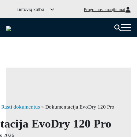
Pereiti
Lietuvių kalba
Programos atnaujinimai
prie
Svenska
turinio
English (UK)
Deutsch
Dansk
Norsk bokmål
Íslenska
Suomi
Eesti
Latviešu valoda
»
Rasti dokumentus
»
Dokumentacija EvoDry 120 Pro
acija EvoDry 120 Pro
s 2026