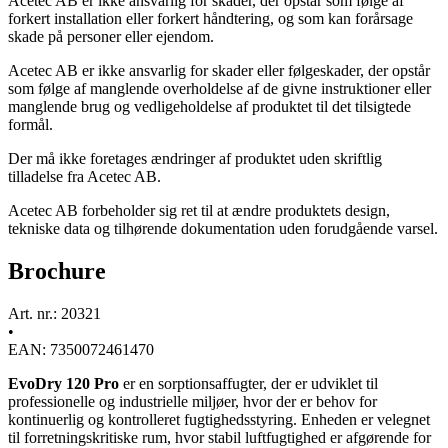
Acetec AB er ikke ansvarlig for skader, der opstår som følge af
forkert installation eller forkert håndtering, og som kan forårsage
skade på personer eller ejendom.
Acetec AB er ikke ansvarlig for skader eller følgeskader, der opstår
som følge af manglende overholdelse af de givne instruktioner eller
manglende brug og vedligeholdelse af produktet til det tilsigtede
formål.
Der må ikke foretages ændringer af produktet uden skriftlig
tilladelse fra Acetec AB.
Acetec AB forbeholder sig ret til at ændre produktets design,
tekniske data og tilhørende dokumentation uden forudgående varsel.
Brochure
Art. nr.: 20321
•
EAN: 7350072461470
EvoDry 120 Pro
er en sorptionsaffugter, der er udviklet til
professionelle og industrielle miljøer, hvor der er behov for
kontinuerlig og kontrolleret fugtighedsstyring. Enheden er velegnet
til forretningskritiske rum, hvor stabil luftfugtighed er afgørende for