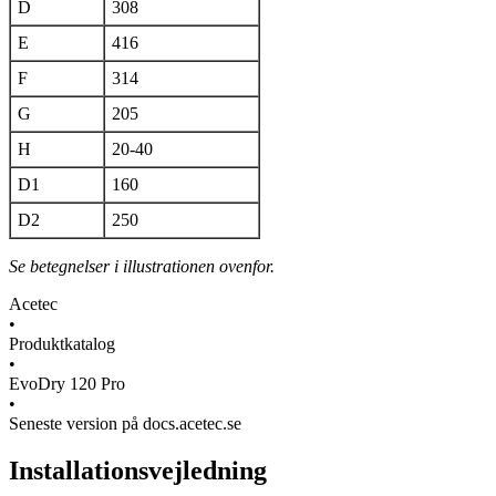
D
308
E
416
F
314
G
205
H
20-40
D1
160
D2
250
Se betegnelser i illustrationen ovenfor.
Acetec
•
Produktkatalog
•
EvoDry 120 Pro
•
Seneste version på docs.acetec.se
Installationsvejledning