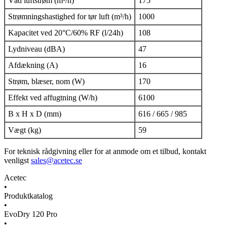
Våd luftstrøm (m³/h)
175
Strømningshastighed for tør luft (m³/h)
1000
Kapacitet ved 20°C/60% RF (l/24h)
108
Lydniveau (dBA)
47
Afdækning (A)
16
Strøm, blæser, nom (W)
170
Effekt ved affugtning (W/h)
6100
B x H x D (mm)
616 / 665 / 985
Vægt (kg)
59
For teknisk rådgivning eller for at anmode om et tilbud, kontakt
venligst
sales@acetec.se
Acetec
•
Produktkatalog
•
EvoDry 120 Pro
•