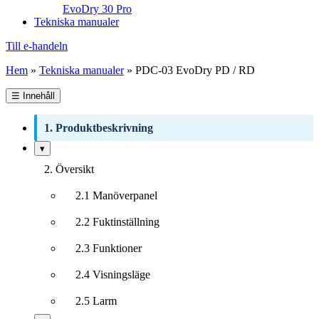
EvoDry 30 Pro
Tekniska manualer
Till e-handeln
Hem
»
Tekniska manualer
»
PDC-03 EvoDry PD / RD
☰
Innehåll
1. Produktbeskrivning
Visa/dölj
▾
undersektioner
2. Översikt
2.1 Manöverpanel
2.2 Fuktinställning
2.3 Funktioner
2.4 Visningsläge
2.5 Larm