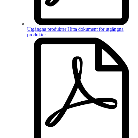
Utgångna produkter
Hitta dokument för
utgångna
produkter
.