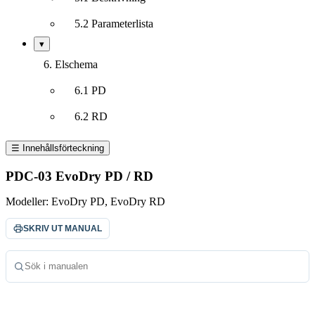
5.2 Parameterlista
Visa/dölj
▾
undersektioner
6. Elschema
6.1 PD
6.2 RD
☰ Innehållsförteckning
PDC-03 EvoDry PD / RD
Modeller:
EvoDry PD, EvoDry RD
SKRIV UT MANUAL
Sök i manualen