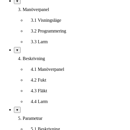
Visa/dölj
▾
undersektioner
3. Manöverpanel
3.1 Visningsläge
3.2 Programmering
3.3 Larm
Visa/dölj
▾
undersektioner
4. Beskrivning
4.1 Manöverpanel
4.2 Fukt
4.3 Fläkt
4.4 Larm
Visa/dölj
▾
undersektioner
5. Parametrar
5.1 Beskrivning