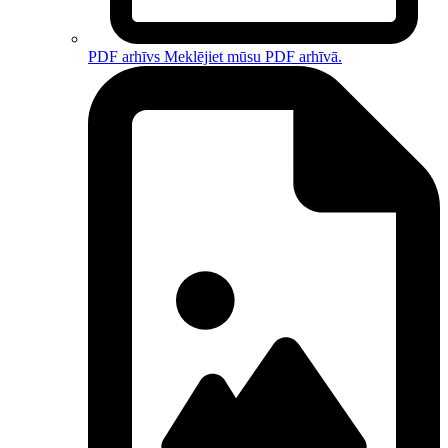
PDF arhīvs
Meklējiet mūsu PDF arhīvā.