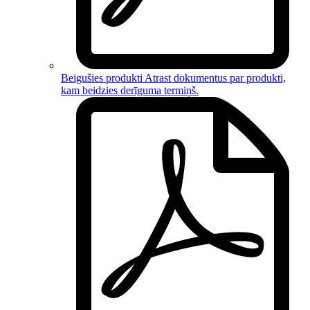
Beigušies produkti
Atrast dokumentus par
produkti,
kam beidzies derīguma termiņš
.