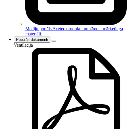
Mediju portāls
Acetec produktu un zīmola mārketinga
materiāli.
Populāri dokumenti
Ventilācija