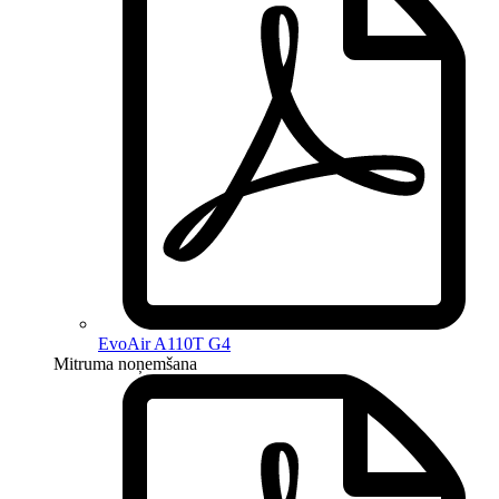
EvoAir A110T G4
Mitruma noņemšana