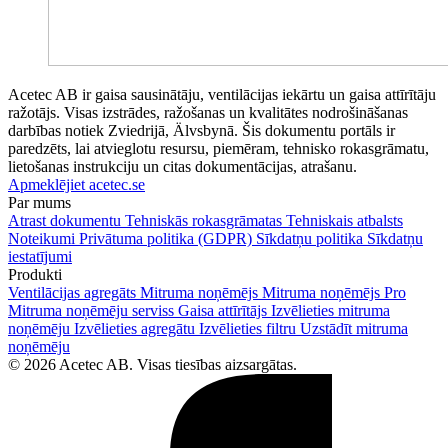
Acetec AB ir gaisa sausinātāju, ventilācijas iekārtu un gaisa attīrītāju
ražotājs. Visas izstrādes, ražošanas un kvalitātes nodrošināšanas
darbības notiek Zviedrijā, Älvsbynā. Šis dokumentu portāls ir
paredzēts, lai atvieglotu resursu, piemēram, tehnisko rokasgrāmatu,
lietošanas instrukciju un citas dokumentācijas, atrašanu.
Apmeklējiet acetec.se
Par mums
Atrast dokumentu
Tehniskās rokasgrāmatas
Tehniskais atbalsts
Noteikumi
Privātuma politika (GDPR)
Sīkdatņu politika
Sīkdatņu
iestatījumi
Produkti
Ventilācijas agregāts
Mitruma noņēmējs
Mitruma noņēmējs Pro
Mitruma noņēmēju serviss
Gaisa attīrītājs
Izvēlieties mitruma
noņēmēju
Izvēlieties agregātu
Izvēlieties filtru
Uzstādīt mitruma
noņēmēju
© 2026 Acetec AB. Visas tiesības aizsargātas.