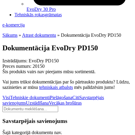
EvoDry 30 Pro
Tehniskās rokasgrāmatas
e-komercija
Sākums
»
Atrast dokumentu
»
Dokumentācija EvoDry PD150
Dokumentācija EvoDry PD150
Izstrādājums:
EvoDry PD150
Preces numurs:
20150
Šis produkts vairs nav pieejams mūsu sortimentā.
Vai jums trūkst dokumentācijas par šo pārtraukto produktu? Lūdzu,
sazinieties ar mūsu
tehniskais atbalsts
mēs palīdzēsim jums!
Visi
Tehniskie dokumenti
Pielāgošana
Citi
Savstarpējais
savienojums
Uzstādīšana
Vecākas brošūras
Meklēt
dokumentus
Savstarpējais savienojums
Šajā kategorijā dokumentu nav.