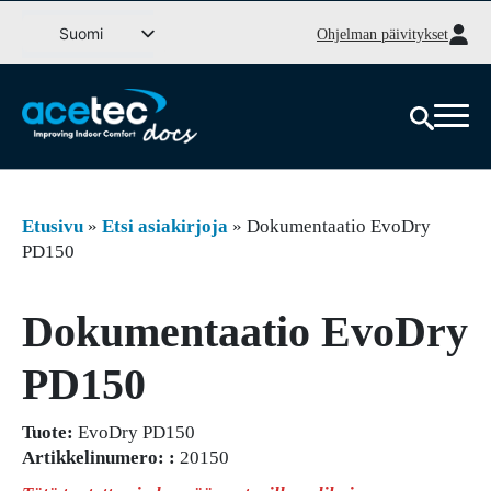
Siirry
Suomi
Ohjelman päivitykset
sisältöön
Svenska
English (UK)
Deutsch
Dansk
Norsk bokmål
Etusivu
»
Etsi asiakirjoja
»
Dokumentaatio EvoDry
Íslenska
PD150
Eesti
Dokumentaatio EvoDry
Latviešu valoda
Lietuvių kalba
PD150
Tuote:
EvoDry PD150
Artikkelinumero: :
20150