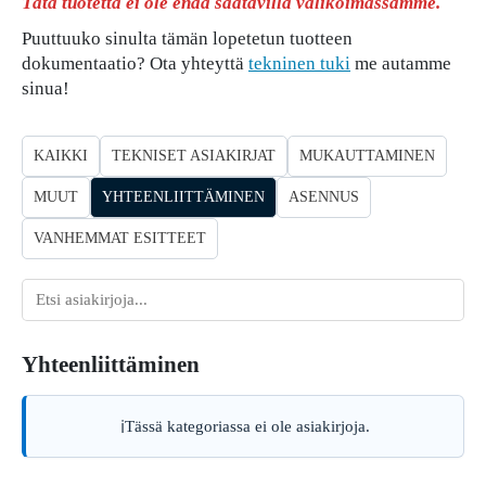
Tätä tuotetta ei ole enää saatavilla valikoimassamme.
Puuttuuko sinulta tämän lopetetun tuotteen
dokumentaatio? Ota yhteyttä
tekninen tuki
me autamme
sinua!
KAIKKI
TEKNISET ASIAKIRJAT
MUKAUTTAMINEN
MUUT
YHTEENLIITTÄMINEN
ASENNUS
VANHEMMAT ESITTEET
Asiakirjojen
haku
Yhteenliittäminen
Tässä kategoriassa ei ole asiakirjoja.