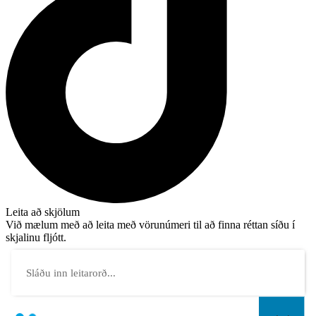
Leita að skjölum
Við mælum með að leita með vörunúmeri til að finna réttan síðu í
skjalinu fljótt.