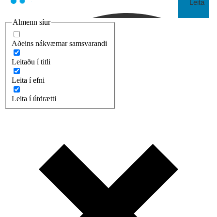
Leita
Almenn síur
Aðeins nákvæmar samsvarandi
Leitaðu í titli
Leita í efni
Leita í útdrætti