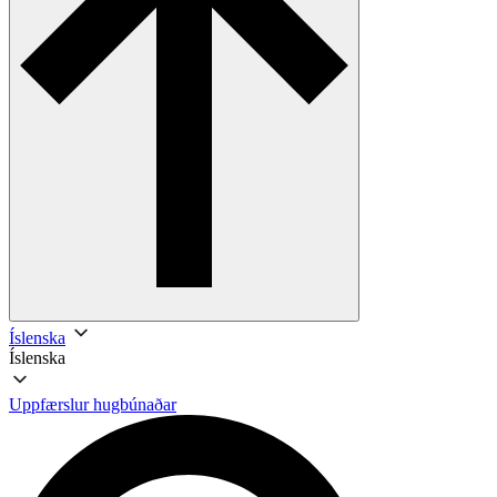
Íslenska
Íslenska
Uppfærslur hugbúnaðar