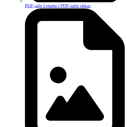
PDF-safn
Leitaðu í PDF-safni okkar.