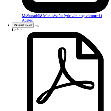
Miðlunarhlið
Markaðsefni fyrir vörur og vörumerki
Acetec.
Vinsæl skjöl
Loftun