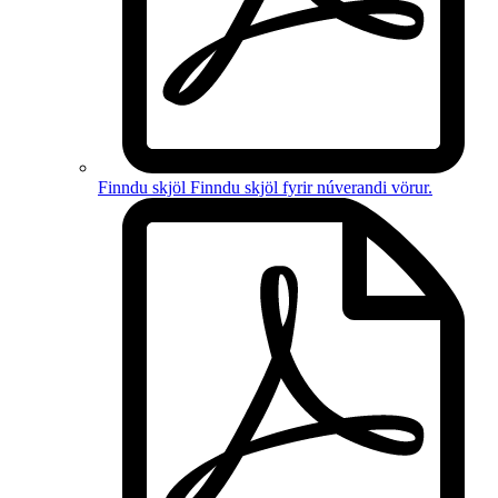
Finndu skjöl
Finndu skjöl fyrir
núverandi vörur
.