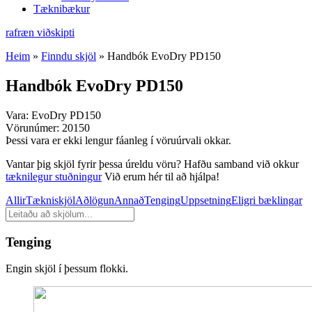
Tæknibækur
rafræn viðskipti
Heim
»
Finndu skjöl
»
Handbók EvoDry PD150
Handbók EvoDry PD150
Vara:
EvoDry PD150
Vörunúmer:
20150
Þessi vara er ekki lengur fáanleg í vöruúrvali okkar.
Vantar þig skjöl fyrir þessa úreldu vöru? Hafðu samband við okkur
tæknilegur stuðningur
Við erum hér til að hjálpa!
Allir
Tækniskjöl
Aðlögun
Annað
Tenging
Uppsetning
Eligri bæklingar
Leita
að
skjölum
Tenging
Engin skjöl í þessum flokki.