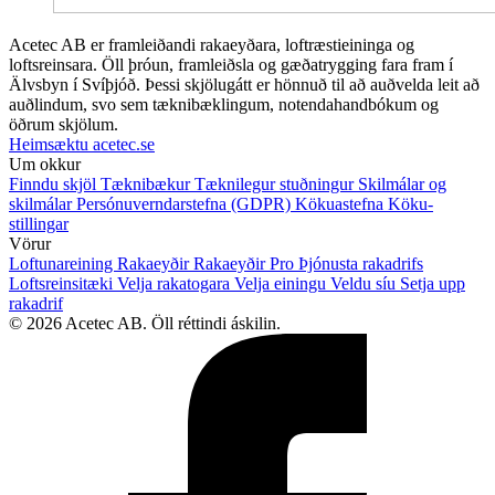
Acetec AB er framleiðandi rakaeyðara, loftræstieininga og
loftsreinsara. Öll þróun, framleiðsla og gæðatrygging fara fram í
Älvsbyn í Svíþjóð. Þessi skjölugátt er hönnuð til að auðvelda leit að
auðlindum, svo sem tæknibæklingum, notendahandbókum og
öðrum skjölum.
Heimsæktu acetec.se
Um okkur
Finndu skjöl
Tæknibækur
Tæknilegur stuðningur
Skilmálar og
skilmálar
Persónuverndarstefna (GDPR)
Kökuastefna
Köku-
stillingar
Vörur
Loftunareining
Rakaeyðir
Rakaeyðir Pro
Þjónusta rakadrifs
Loftsreinsitæki
Velja rakatogara
Velja einingu
Veldu síu
Setja upp
rakadrif
© 2026 Acetec AB. Öll réttindi áskilin.