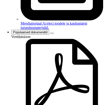
Meediaportaal
Aceteci toodete ja kaubamärgi
turundusmaterjalid.
Populaarsed dokumendid
Ventilatsioon