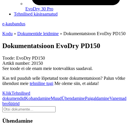
EvoDry 30 Pro
Tehnilised käsiraamatud
e-kaubandus
Kodu
»
Dokumentide leidmine
»
Dokumentatsioon EvoDry PD150
Dokumentatsioon EvoDry PD150
Toode:
EvoDry PD150
Artikli number:
20150
See toode ei ole enam meie tootevalikus saadaval.
Kas teil puudub selle lõpetatud toote dokumentatsioon? Palun võtke
ühendust meie
tehniline tugi
Me oleme siin, et aidata!
Kõik
Tehnilised
dokumendid
Kohandamine
Muud
Ühendamine
Paigaldamine
Vanemad
brošüürid
Dokumentide
otsimine
Ühendamine