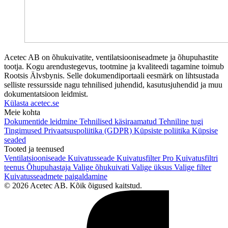
Acetec AB on õhukuivatite, ventilatsiooniseadmete ja õhupuhastite
tootja. Kogu arendustegevus, tootmine ja kvaliteedi tagamine toimub
Rootsis Älvsbynis. Selle dokumendiportaali eesmärk on lihtsustada
selliste ressursside nagu tehnilised juhendid, kasutusjuhendid ja muu
dokumentatsioon leidmist.
Külasta acetec.se
Meie kohta
Dokumentide leidmine
Tehnilised käsiraamatud
Tehniline tugi
Tingimused
Privaatsuspoliitika (GDPR)
Küpsiste poliitika
Küpsise
seaded
Tooted ja teenused
Ventilatsiooniseade
Kuivatusseade
Kuivatusfilter Pro
Kuivatusfiltri
teenus
Õhupuhastaja
Valige õhukuivati
Valige üksus
Valige filter
Kuivatusseadmete paigaldamine
© 2026 Acetec AB. Kõik õigused kaitstud.