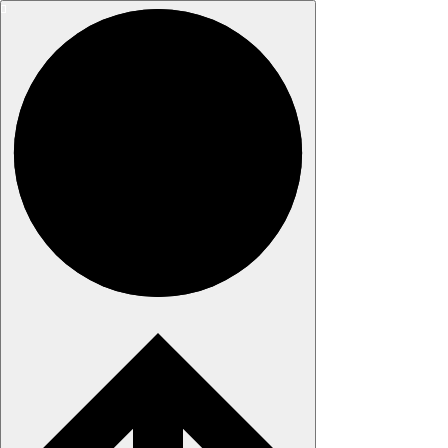
Pereiti
prie
turinio