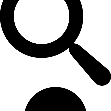
Norsk bokmål
Íslenska
Suomi
Eesti
Latviešu valoda