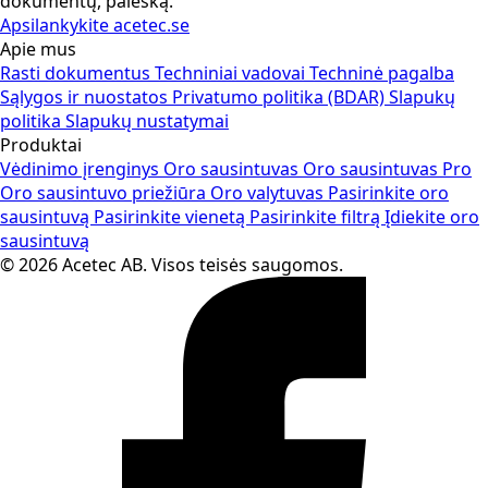
dokumentų, paiešką.
Apsilankykite acetec.se
Apie mus
Rasti dokumentus
Techniniai vadovai
Techninė pagalba
Sąlygos ir nuostatos
Privatumo politika (BDAR)
Slapukų
politika
Slapukų nustatymai
Produktai
Vėdinimo įrenginys
Oro sausintuvas
Oro sausintuvas Pro
Oro sausintuvo priežiūra
Oro valytuvas
Pasirinkite oro
sausintuvą
Pasirinkite vienetą
Pasirinkite filtrą
Įdiekite oro
sausintuvą
© 2026 Acetec AB. Visos teisės saugomos.