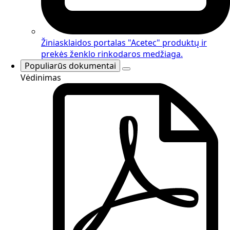
Žiniasklaidos portalas
"Acetec" produktų ir
prekės ženklo rinkodaros medžiaga.
Populiarūs dokumentai
Vėdinimas