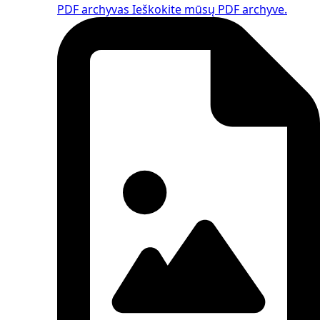
PDF archyvas
Ieškokite mūsų PDF archyve.