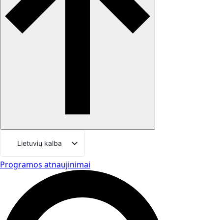
Lietuvių kalba
Svenska
Programos atnaujinimai
English (UK)
Deutsch
Dansk