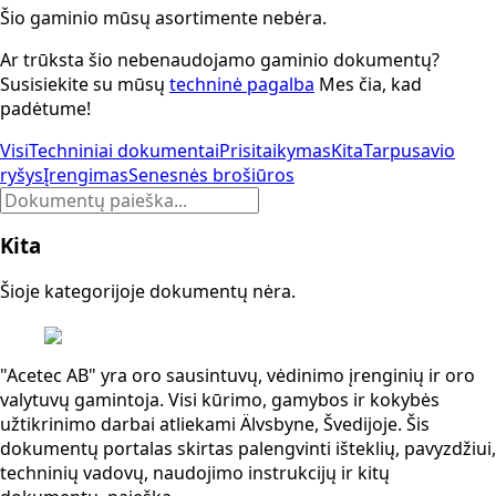
Šio gaminio mūsų asortimente nebėra.
Ar trūksta šio nebenaudojamo gaminio dokumentų?
Susisiekite su mūsų
techninė pagalba
Mes čia, kad
padėtume!
Visi
Techniniai dokumentai
Prisitaikymas
Kita
Tarpusavio
ryšys
Įrengimas
Senesnės brošiūros
Dokumentų
paieška
Kita
Šioje kategorijoje dokumentų nėra.
"Acetec AB" yra oro sausintuvų, vėdinimo įrenginių ir oro
valytuvų gamintoja. Visi kūrimo, gamybos ir kokybės
užtikrinimo darbai atliekami Älvsbyne, Švedijoje. Šis
dokumentų portalas skirtas palengvinti išteklių, pavyzdžiui,
techninių vadovų, naudojimo instrukcijų ir kitų