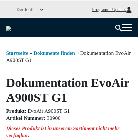
Weiter
Deutsch
Programm-Updates
zum
Svenska
Inhalt
English (UK)
Dansk
Norsk bokmål
Startseite
»
Dokumente finden
»
Dokumentation EvoAir
A900ST G1
Íslenska
Suomi
Dokumentation EvoAir
Eesti
Latviešu valoda
A900ST G1
Lietuvių kalba
Produkt:
EvoAir A900ST G1
Artikel Nummer:
30900
Dieses Produkt ist in unserem Sortiment nicht mehr
verfügbar.