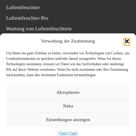
Luftentfeuchter
Luftentfeuchter Pro
Wartung von Luftentfeuchtern
Luftreiniger
Verwaltung der Zustimmung
Wählen Sie einen Luftentfeuchter
Um Ihnen ein gutes Erlebnis zu bieten, verwenden wir Technologien wie Cookies, um
Geräteinformationen zu speichern und/oder darauf zuzugreifen. Wenn Sie diesen
Wählen Sie eine Einheit
Technologien zustimmen, können wir Daten wie das Surfverhalten oder eindeutige
IDs auf dieser Website verarbeiten. Wenn Sie nicht zustimmen oder Ihre Zustimmung
Filter auswählen
zurückziehen, kann dies bestimmte Funktionen beeinträchtigen.
Installation von Luftentfeuchtern
Akzeptieren
Neka
Einstellungen anzeigen
© 2026 Acetec AB. Alle Rechte vorbehalten.
{Titel}
{Titel}