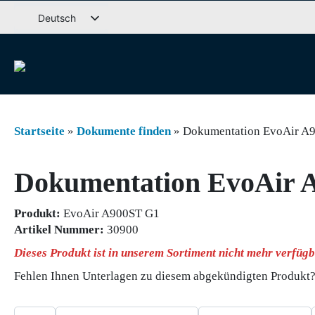
Weiter
Deutsch
zum
Svenska
Inhalt
English (UK)
Dansk
Norsk bokmål
Startseite
»
Dokumente finden
»
Dokumentation EvoAir A
Íslenska
Suomi
Dokumentation EvoAir 
Eesti
Latviešu valoda
Produkt:
EvoAir A900ST G1
Lietuvių kalba
Artikel Nummer:
30900
Dieses Produkt ist in unserem Sortiment nicht mehr verfügb
Fehlen Ihnen Unterlagen zu diesem abgekündigten Produkt? 