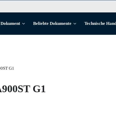
Dokument
Beliebte Dokumente
Technische Han
00ST G1
A900ST G1