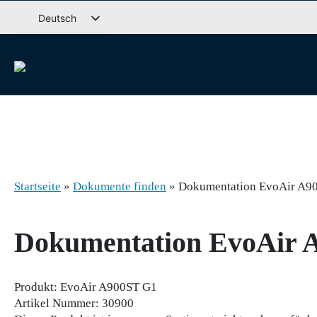
Weiter
Deutsch
zum
Svenska
Inhalt
English (UK)
Dansk
Norsk bokmål
Íslenska
Suomi
Eesti
Startseite
»
Dokumente finden
»
Dokumentation EvoAir A9
Latviešu valoda
Lietuvių kalba
Dokumentation EvoAir 
Produkt:
EvoAir A900ST G1
Artikel Nummer:
30900