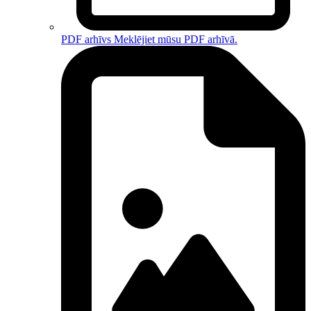
PDF arhīvs
Meklējiet mūsu PDF arhīvā.