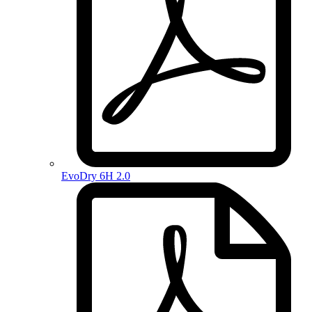
EvoDry 6H 2.0