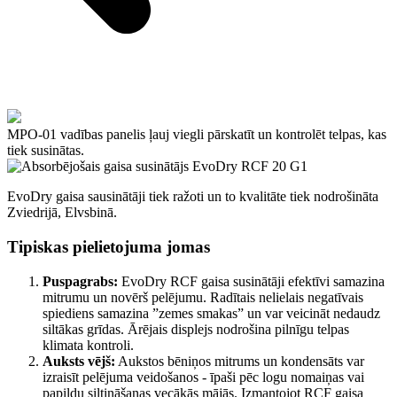
MPO-01 vadības panelis ļauj viegli pārskatīt un kontrolēt telpas, kas
tiek susinātas.
EvoDry gaisa sausinātāji tiek ražoti un to kvalitāte tiek nodrošināta
Zviedrijā, Elvsbinā.
Tipiskas pielietojuma jomas
Puspagrabs:
EvoDry RCF gaisa susinātāji efektīvi samazina
mitrumu un novērš pelējumu. Radītais nelielais negatīvais
spiediens samazina ”zemes smakas” un var veicināt nedaudz
siltākas grīdas. Ārējais displejs nodrošina pilnīgu telpas
klimata kontroli.
Auksts vējš:
Aukstos bēniņos mitrums un kondensāts var
izraisīt pelējuma veidošanos - īpaši pēc logu nomaiņas vai
papildu siltināšanas vecākās mājās. Izmantojot RCF gaisa