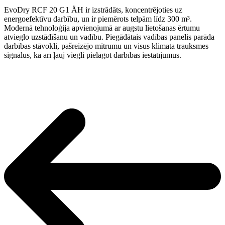
EvoDry RCF 20 G1 ÄH ir izstrādāts, koncentrējoties uz
energoefektīvu darbību, un ir piemērots telpām līdz 300 m³.
Modernā tehnoloģija apvienojumā ar augstu lietošanas ērtumu
atvieglo uzstādīšanu un vadību. Piegādātais vadības panelis parāda
darbības stāvokli, pašreizējo mitrumu un visus klimata trauksmes
signālus, kā arī ļauj viegli pielāgot darbības iestatījumus.