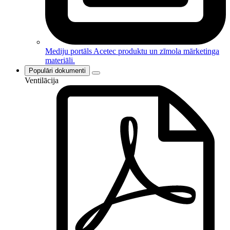
Mediju portāls
Acetec produktu un zīmola mārketinga
materiāli.
Populāri dokumenti
Ventilācija