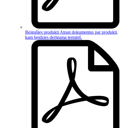
Beigušies produkti
Atrast dokumentus par
produkti,
kam beidzies derīguma termiņš
.