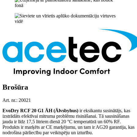
Brošūra
Art. nr.: 20021
EvoDry RCF 20 G1 ÄH (Älvsbyhus)
ir eksikantu susinātājs, kas
izstrādāts efektīvai mitruma problēmu risināšanai. Tā sausināšanas
jauda ir līdz 17,5 litriem dienā 20 °C temperatūrā un 60% RF.
Produkts ir marķēts ar CE marķējumu, un tam ir AG20 garantija, kas
nodrošina pārliecību par veiktspēju un izturību.