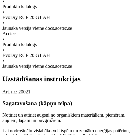
•
Produktu katalogs
•
EvoDry RCF 20 G1 ÄH
•
Jaunākā versija vietnē docs.acetec.se
Acetec
•
Produktu katalogs
•
EvoDry RCF 20 G1 ÄH
•
Jaunākā versija vietnē docs.acetec.se
Uzstādīšanas instrukcijas
Art. nr.: 20021
Sagatavošana (kāpņu telpa)
Notīriet un attīriet augsni no organiskiem materiāliem, piemēram,
augiem, lapām un būvgružiem.
Lai nodrošinātu vislabāko veiktspēju un zemāko enerģijas patēriņu,