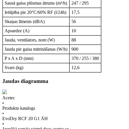
Sausā gaisa plūsmas ātrums (m³/h)
247 / 295
Ietilpība pie 20°C/60% RF (l/24h)
17,5
Skaņas līmenis (dBA)
56
Apsardze (A)
10
Jauda, ventilators, nom (W)
88
Jauda pie gaisa mitrināšanas (W/h)
900
P x A x D (mm)
370 / 255 / 380
Svars (kg)
12,6
Jaudas diagramma
Acetec
•
Produktu katalogs
•
EvoDry RCF 20 G1 ÄH
•
Jaunākā versija vietnē docs.acetec.se