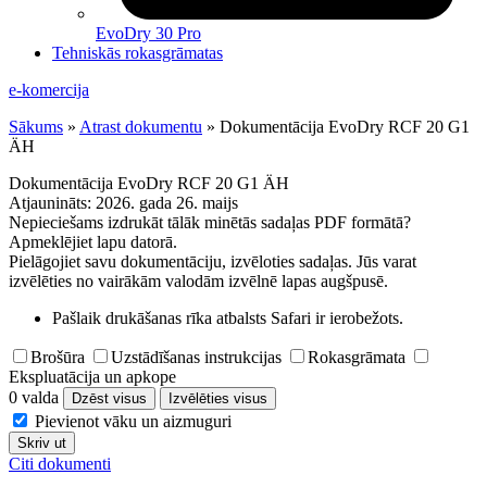
EvoDry 30 Pro
Tehniskās rokasgrāmatas
e-komercija
Sākums
»
Atrast dokumentu
»
Dokumentācija EvoDry RCF 20 G1
ÄH
Dokumentācija EvoDry RCF 20 G1 ÄH
Atjaunināts:
2026. gada 26. maijs
Nepieciešams izdrukāt tālāk minētās sadaļas PDF formātā?
Apmeklējiet lapu datorā.
Pielāgojiet savu dokumentāciju, izvēloties sadaļas. Jūs varat
izvēlēties no vairākām valodām izvēlnē lapas augšpusē.
Pašlaik drukāšanas rīka atbalsts Safari ir ierobežots.
Brošūra
Uzstādīšanas instrukcijas
Rokasgrāmata
Ekspluatācija un apkope
0 valda
Dzēst visus
Izvēlēties visus
Pievienot vāku un aizmuguri
Skriv ut
Citi dokumenti