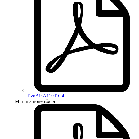
EvoAir A110T G4
Mitruma noņemšana