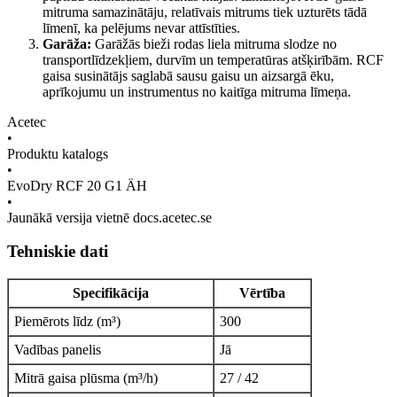
mitruma samazinātāju, relatīvais mitrums tiek uzturēts tādā
līmenī, ka pelējums nevar attīstīties.
Garāža:
Garāžās bieži rodas liela mitruma slodze no
transportlīdzekļiem, durvīm un temperatūras atšķirībām. RCF
gaisa susinātājs saglabā sausu gaisu un aizsargā ēku,
aprīkojumu un instrumentus no kaitīga mitruma līmeņa.
Acetec
•
Produktu katalogs
•
EvoDry RCF 20 G1 ÄH
•
Jaunākā versija vietnē docs.acetec.se
Tehniskie dati
Specifikācija
Vērtība
Piemērots līdz (m³)
300
Vadības panelis
Jā
Mitrā gaisa plūsma (m³/h)
27 / 42