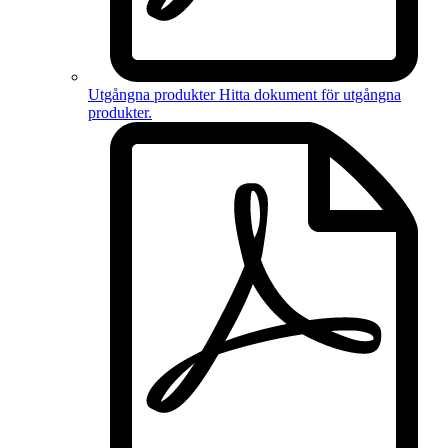
Utgångna produkter
Hitta dokument för
utgångna
produkter
.