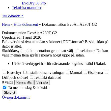
EvoDry 30 Pro
Tekniska manualer
Till e-handeln
Hem
»
Hitta dokument
»
Dokumentation EvoAir A230T G2
Dokumentation EvoAir A230T G2
Uppdaterad:
1 april 2026
Behöver du skriva ut nedan sektioner i PDF-format? Besök sidan på
dator istället.
Skräddarsy din dokumentation genom att välja till sektioner. Du kan
välja mellan flera språk i menyn högst uppe på sidan.
Utskriftsverktyget har för närvarande begränsat stöd i Safari.
Broschyr
Installationsanvisningar
Manual
Elschema
Drift och skötsel
Tekniskt datablad
0 valda
Rensa alla
Välj alla
Ta med omslag & baksida
Skriv ut
Övriga dokument