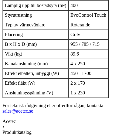
Lämplig upp till bostadsyta (m²)
400
Styrutrustning
EvoControl Touch
Typ av värmeväxlare
Roterande
Placering
Golv
B x H x D (mm)
955 / 785 / 715
Vikt (kg)
89,6
Kanalanslutning (mm)
4 x 250
Effekt elbatteri, inbyggt (W)
450 - 1700
Effekt fläkt (W)
2 x 170
Anslutningsspänning (V)
1 x 230
För teknisk rådgivning eller offertförfrågan, kontakta
sales@acetec.se
Acetec
•
Produktkatalog