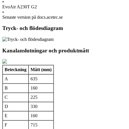
•
EvoAir A230T G2
•
Senaste version på docs.acetec.se
Tryck- och flödesdiagram
Kanalanslutningar och produktmått
Beteckning
Mått (mm)
A
635
B
160
C
225
D
330
E
160
F
715