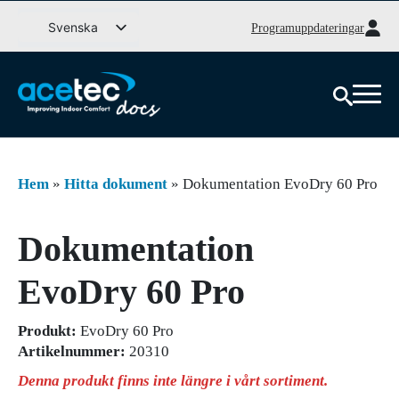
Gå
Svenska
Programuppdateringar
till
English (UK)
innehåll
Deutsch
Dansk
Norsk bokmål
Íslenska
Hem
»
Hitta dokument
»
Dokumentation EvoDry 60 Pro
Suomi
Eesti
Dokumentation
Latviešu valoda
EvoDry 60 Pro
Lietuvių kalba
Produkt:
EvoDry 60 Pro
Artikelnummer:
20310
Denna produkt finns inte längre i vårt sortiment.